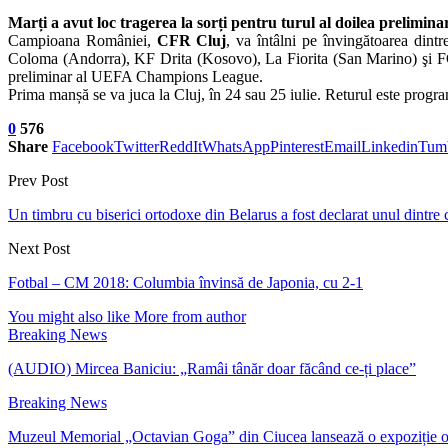
Marți a avut loc tragerea la sorți pentru turul al doilea prelim
Campioana României,
CFR Cluj
, va întâlni pe învingătoarea dint
Coloma (Andorra), KF Drita (Kosovo), La Fiorita (San Marino) şi FC L
preliminar al UEFA Champions League.
Prima manșă se va juca la Cluj, în 24 sau 25 iulie. Returul este progra
0
576
Share
Facebook
Twitter
ReddIt
WhatsApp
Pinterest
Email
Linkedin
Tum
Prev Post
Un timbru cu biserici ortodoxe din Belarus a fost declarat unul dintr
Next Post
Fotbal – CM 2018: Columbia învinsă de Japonia, cu 2-1
You might also like
More from author
Breaking News
(AUDIO) Mircea Baniciu: „Ramâi tânăr doar făcând ce-ți place”
Breaking News
Muzeul Memorial „Octavian Goga” din Ciucea lansează o expoziție 