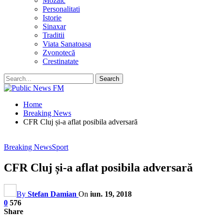
Mozaic
Personalitati
Istorie
Sinaxar
Traditii
Viata Sanatoasa
Zvonotecă
Crestinatate
Home
Breaking News
CFR Cluj și-a aflat posibila adversară
Breaking News
Sport
CFR Cluj și-a aflat posibila adversară
By
Stefan Damian
On
iun. 19, 2018
0
576
Share