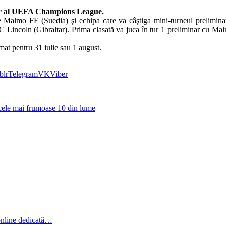
inar al UEFA Champions League.
re Malmo FF (Suedia) şi echipa care va câştiga mini-turneul prelimina
incoln (Gibraltar). Prima clasată va juca în tur 1 preliminar cu Malmo
mat pentru 31 iulie sau 1 august.
blr
Telegram
VK
Viber
e cele mai frumoase 10 din lume
online dedicată…