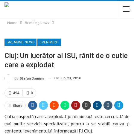
Home
Breaking News
BREAKING NEWS
EVENIMENT
Cluj: Un lucrător al ISU, rănit de o cutie
care a explodat
On
iun. 21, 2018
By
Stefan Damian
494
0
Share
Cutia suspectă care a explodat joi dimineață, este cercetată de
mai multe servicii specializate, pentru a se stabili cauza şi
contextul evenimentului, informează IPJ Cluj.