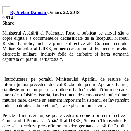
By
Stefan Damian
On
iun. 22, 2018
0
514
Share
Ministerul Apărării al Federației Ruse a publicat pe site-ul său o
copie digitală a documentelor declasificate de la începutul Marelui
Război Patriotic, inclusiv primele directive ale Comandamentului
Militar Superior al URSS, numeroase ordine și documente privind
districtele militare, inclusiv foile de atribuire și harta germană
capturată cu planul Barbarossa
“
.
„Introducerea pe portalul Ministerului Apărării de resurse de
informații fără precedent dedicat Războiului pentru Apărarea Patriei,
stabilește un ecran pentru a obține o barieră evidentă în încercarea
unora de a falsifica istoria, iar documentele demontează multe dintre
miturile false, devine un element important în sistemul de învățământ
militar-patriotică a tineretului“, – a explicat în ministerul.
Pe site-ul ministerului, se poate vedea o copie a primei directive a
Comisarului Popular al Apărării al URSS, Semyon Timoșenko. Ea
cere să nu cedeze provocărilor trupelor germane, ci să fie în plină