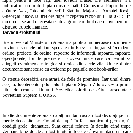
luptă pentru a face față unei lovituri bruște. De asemenea, s-a
publicat un ordin de luptă emis de înaltul Comisar al Poporului de
apărare №2, întocmit de șeful Statului Major al Armatei Roșii,
Gheorghi Jukov, la trei ore după începerea războiului – la 07:15. În
document se arată necesitatea de a grimite în luptă aeronave pentru a
distruge trupele inamice.
Dovada eroismului
Site-ul web al Ministerului Apărării a publicat numeroase documente
privind districtele militare speciale din Kiev, Leningrad și Occident:
ordine, proiecte de ordine, rapoarte de informații, rapoarte, rapoarte
operaționale, foi de premiere – dovezi unice care vă permit să
atingeți evenimentele tragice și eroice din acele zile.
Unele dintre
documente sunt scrise cu creioane pe paginile notebook-urilor.
O atenție deosebită este atrasă de foile de premiere.
Într-unul dintre
aceștia, locotenentul-pilot pilot-luptător Stepan Zdorovtsev a primit
titlul de erou al Uniunii Sovietice oferit de către președintele
Sovietului Suprem al URSS.
În alte documente se arată că alți militari ruși au fost decorați pentru
merite deosebite pe câmpul de luptă în fața inamicului german, în
condiții grele, dramatice. Sunt cazuri relatate în detaliu când trupe
germane bine dotate au fost ținute în loc de câțiva militari ruși care