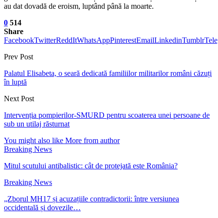
au dat dovadă de eroism, luptând până la moarte.
0
514
Share
Facebook
Twitter
ReddIt
WhatsApp
Pinterest
Email
Linkedin
Tumblr
Tel
Prev Post
Palatul Elisabeta, o seară dedicată familiilor militarilor români căzuți
în luptă
Next Post
Intervenția pompierilor-SMURD pentru scoaterea unei persoane de
sub un utilaj răsturnat
You might also like
More from author
Breaking News
Mitul scutului antibalistic: cât de protejată este România?
Breaking News
„Zborul MH17 și acuzațiile contradictorii: între versiunea
occidentală și dovezile…