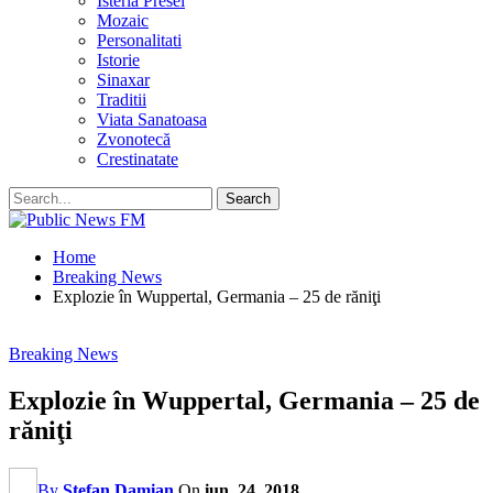
Isteria Presei
Mozaic
Personalitati
Istorie
Sinaxar
Traditii
Viata Sanatoasa
Zvonotecă
Crestinatate
Home
Breaking News
Explozie în Wuppertal, Germania – 25 de răniţi
Breaking News
Explozie în Wuppertal, Germania – 25 de
răniţi
By
Stefan Damian
On
iun. 24, 2018