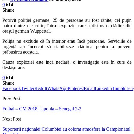
0
614
Share
Potrivit poliției germane, 25 de persoane au fost rănite, cel puțin
patru dintre ele critic, într-o explozie care a distrus o clădire din
orașul german Wuppertal.
Poliția nu exclude că în interior erau încă persoane. Serviciile de
urgență au încercat să stabilizeze clădirea pentru a preveni
prăbușirea acesteia.
Cauza exploziei este încă neclară; o investigație este în curs de
desfășurare.
0
614
Share
Facebook
Twitter
ReddIt
WhatsApp
Pinterest
Email
Linkedin
Tumblr
Tel
Prev Post
Fotbal – CM 2018: Japonia – Senegal 2-2
Next Post
Suporterii naționalei Columbiei au colorat atmosfera la Campionatul