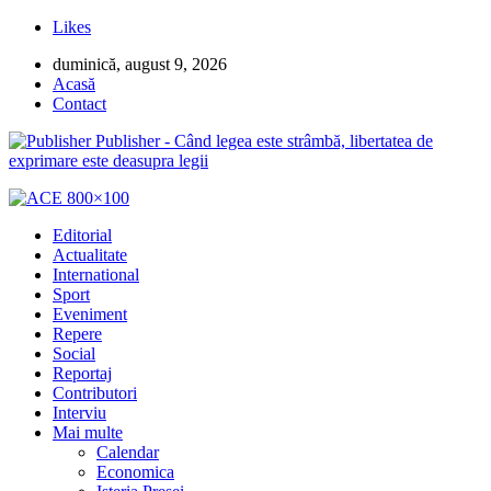
Likes
duminică, august 9, 2026
Acasă
Contact
Publisher - Când legea este strâmbă, libertatea de
exprimare este deasupra legii
Editorial
Actualitate
International
Sport
Eveniment
Repere
Social
Reportaj
Contributori
Interviu
Mai multe
Calendar
Economica