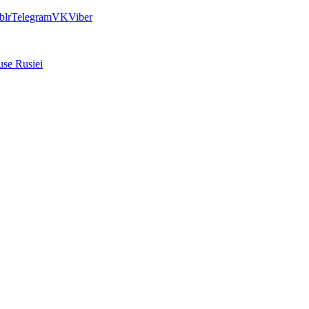
blr
Telegram
VK
Viber
use Rusiei