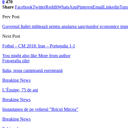
0
470
Share
Facebook
Twitter
ReddIt
WhatsApp
Pinterest
Email
Linkedin
Tum
Prev Post
Guvernul Italiei militează pentru anularea sancțiunilor economice imp
Next Post
Fotbal – CM 2018: Iran – Portugalia 1-1
You might also like
More from author
Fotografia zilei
Italia, noua campioană europeană
Breaking News
L’Équipe, 75 de ani
Breaking News
Instantaneu de pe velierul ”Bricul Mircea”
Breaking News