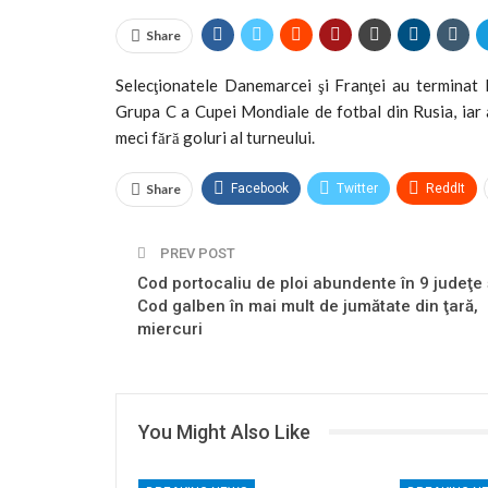
Share
Selecţionatele Danemarcei şi Franţei au terminat la
Grupa C a Cupei Mondiale de fotbal din Rusia, iar a
meci fără goluri al turneului.
Share
Facebook
Twitter
ReddIt
PREV POST
Cod portocaliu de ploi abundente în 9 judeţe 
Cod galben în mai mult de jumătate din ţară,
miercuri
You Might Also Like