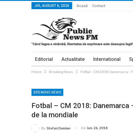
JOI, AUGUST 6, 2026
Acasă
Contact
Editorial
Actualitate
International
S
Home
Breaking News
Fotbal – CM 2018: Danemarca – Fra
BREAKING NEWS
Fotbal – CM 2018: Danemarca – 
de la mondiale
On
iun. 26, 2018
By
Stefan Damian