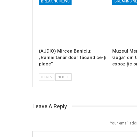
BREAKING NEWS
BREAKING N
(AUDIO) Mircea Baniciu:
Muzeul Mem
„Ramâi tânăr doar făcând ce-ți
Goga” din 
place”
expoziție o
PREV
NEXT
Leave A Reply
Your email addr