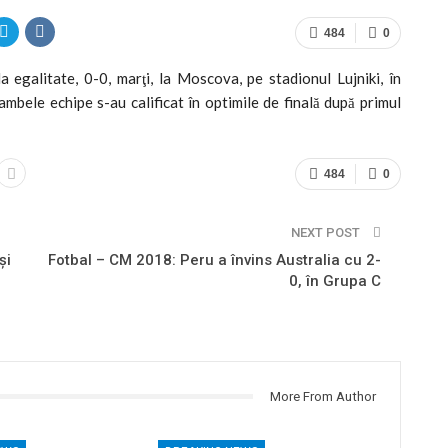
484
0
 egalitate, 0-0, marţi, la Moscova, pe stadionul Lujniki, în
mbele echipe s-au calificat în optimile de finală după primul
484
0
NEXT POST
şi
Fotbal – CM 2018: Peru a învins Australia cu 2-
0, în Grupa C
More From Author