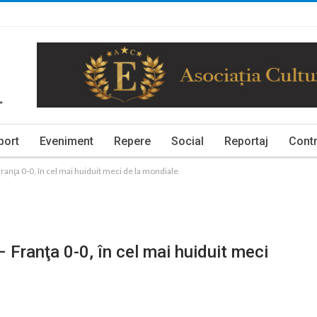
port
Eveniment
Repere
Social
Reportaj
Contr
nţa 0-0, în cel mai huiduit meci de la mondiale
Franţa 0-0, în cel mai huiduit meci