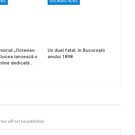
EWS
BREAKING NEWS
orial „Octavian
Un duel fatal, în Bucureştii
Ciucea lansează o
anului 1898
nline dedicată…
ess will not be published.