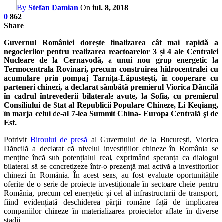
By
Stefan Damian
On
iul. 8, 2018
0
862
Share
Guvernul României dorește finalizarea cât mai rapidă a
negocierilor pentru realizarea reactoarelor 3 și 4 ale Centralei
Nucleare de la Cernavodă, a unui nou grup energetic la
Termocentrala Rovinari, precum construirea hidrocentralei cu
acumulare prin pompaj Tarnița-Lăpustești, în cooperare cu
parteneri chinezi, a declarat sâmbătă premierul Viorica Dăncilă
în cadrul întrevederii bilaterale avute, la Sofia, cu premierul
Consiliului de Stat al Republicii Populare Chineze, Li Keqiang,
în marja celui de-al 7-lea Summit China- Europa Centrală şi de
Est.
Potrivit
Biroului de presă
al Guvernului de la București, Viorica
Dăncilă a declarat că nivelul investițiilor chineze în România se
menține încă sub potențialul real, exprimând speranța ca dialogul
bilateral să se concretizeze într-o prezență mai activă a investitorilor
chinezi în România. În acest sens, au fost evaluate oportunitățile
oferite de o serie de proiecte investiționale în sectoare cheie pentru
România, precum cel energetic și cel al infrastructurii de transport,
fiind evidențiată deschiderea părții române față de implicarea
companiilor chineze în materializarea proiectelor aflate în diverse
stadii.