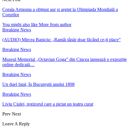
Corala Armonia a obţinut aur şi argint la Olimpiada Mondială a
Corurilor
You might also like
More from author
Breaking News
(AUDIO) Mircea Baniciu: „Ramâi tânăr doar făcând ce-ți place”
Breaking News
Muzeul Memorial „Octavian Goga” din Ciucea lansează o expoziție
online dedicată…
Breaking News
Un duel fatal, în Bucureştii anului 1898
Breaking News
Liviu Ciulei, regizorul care a pictat un teatru curat
Prev
Next
Leave A Reply