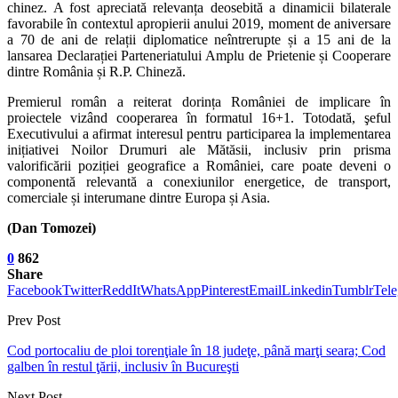
chinez. A fost apreciată relevanța deosebită a dinamicii bilaterale
favorabile în contextul apropierii anului 2019, moment de aniversare
a 70 de ani de relații diplomatice neîntrerupte și a 15 ani de la
lansarea Declarației Parteneriatului Amplu de Prietenie și Cooperare
dintre România și R.P. Chineză.
Premierul român a reiterat dorința României de implicare în
proiectele vizând cooperarea în formatul 16+1. Totodată, şeful
Executivului a afirmat interesul pentru participarea la implementarea
inițiativei Noilor Drumuri ale Mătăsii, inclusiv prin prisma
valorificării poziției geografice a României, care poate deveni o
componentă relevantă a conexiunilor energetice, de transport,
comerciale și interumane dintre Europa și Asia.
(Dan Tomozei)
0
862
Share
Facebook
Twitter
ReddIt
WhatsApp
Pinterest
Email
Linkedin
Tumblr
Tel
Prev Post
Cod portocaliu de ploi torenţiale în 18 judeţe, până marţi seara; Cod
galben în restul ţării, inclusiv în Bucureşti
Next Post