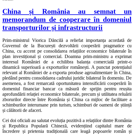
China și România au semnat un
memorandum de cooperare în domeniul
transporturilor şi infrastructurii
Prim-ministrul Viorica Dăncilă a reliefat importanța acordată de
Guvernul de la București dezvoltării cooperării pragmatice cu
China, cu accent pe consolidarea relațiilor economice bilaterale în
plan investițional și comercial. Doamna prim-ministru a exprimat
interesul României de a echilibra balanța comercială printr-o
dinamică superioară a exporturilor românești. A punctat potențialul
relevant al României de a exporta produse agroalimentare în China,
pledând pentru consolidarea cadrului juridic bilateral în domeniu. De
asemenea, a fost remarcată oportunitatea intensificării cooperării în
domeniul financiar bancar ca măsură de sprijin pentru reușita
aprofundării relației economice bilaterale, precum și utilitatea reluării
zborurilor directe între România și China ca mijloc de facilitare a
schimburilor interumane prin turism, schimburi de oameni de știință
și călătorii de afaceri.
Cei doi oficiali au salutat evoluția pozitivă a relațiilor dintre România
și Republica Populară Chineză, evidențiind capitalul mare de
încredere și prietenia tradițională care leagă popoarele român și