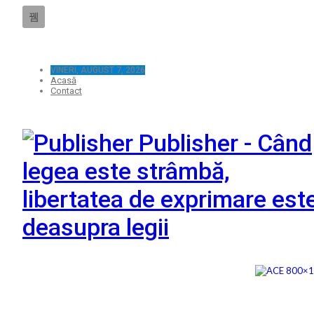
VINERI, AUGUST 7, 2026
Acasă
Contact
Publisher - Când
legea este strâmbă,
libertatea de exprimare est
deasupra legii