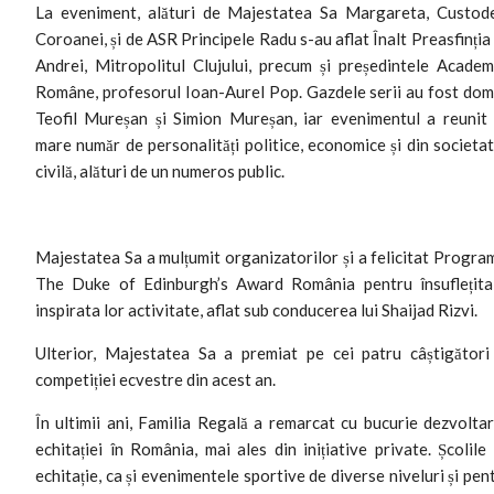
La eveniment, alături de Majestatea Sa Margareta, Custod
Coroanei, și de ASR Principele Radu s-au aflat Înalt Preasfinția
Andrei, Mitropolitul Clujului, precum și președintele Academ
Române, profesorul Ioan-Aurel Pop. Gazdele serii au fost dom
Teofil Mureșan și Simion Mureșan, iar evenimentul a reunit
mare număr de personalități politice, economice și din societa
civilă, alături de un numeros public.
Majestatea Sa a mulțumit organizatorilor și a felicitat Progra
The Duke of Edinburgh’s Award România pentru însuflețita
inspirata lor activitate, aflat sub conducerea lui Shaijad Rizvi.
Ulterior, Majestatea Sa a premiat pe cei patru câștigători
competiției ecvestre din acest an.
În ultimii ani, Familia Regală a remarcat cu bucurie dezvolta
echitației în România, mai ales din inițiative private. Școlile
echitație, ca și evenimentele sportive de diverse niveluri și pen