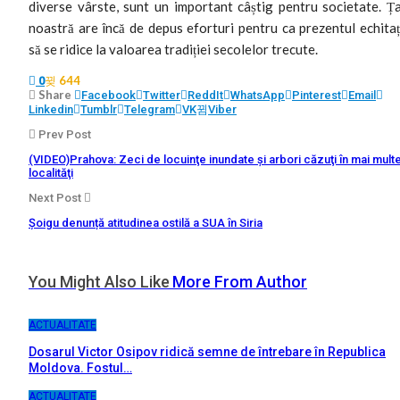
diverse vârste, sunt un important câștig pentru societate. Ț
noastră are încă de depus eforturi pentru ca prezentul echitaț
să se ridice la valoarea tradiției secolelor trecute.
644
0
Share
Facebook
Twitter
ReddIt
WhatsApp
Pinterest
Email
Linkedin
Tumblr
Telegram
VK
Viber
Prev Post
(VIDEO)Prahova: Zeci de locuinţe inundate şi arbori căzuţi în mai mult
localităţi
Next Post
Șoigu denunță atitudinea ostilă a SUA în Siria
You Might Also Like
More From Author
ACTUALITATE
Dosarul Victor Osipov ridică semne de întrebare în Republica
Moldova. Fostul…
ACTUALITATE