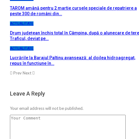
TAROM amână pentru 2 martie cursele speciale de repatriere a
peste 300 de români din…
ACTUALITATE
Drum județean închis total în Câmpina, după o alunecare de tere
Traficul, deviat pe…
ACTUALITATE
Lucrările la Barajul Paltinu avansează: al doilea hidroagregat,
repus în funcțiune în…
Prev
Next
Leave A Reply
Your email address will not be published.