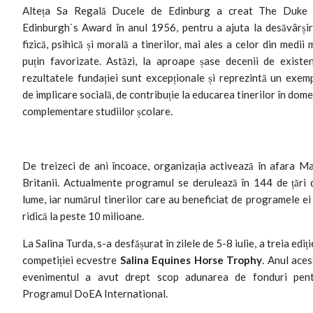
Alteța Sa Regală Ducele de Edinburg a creat The Duke
Edinburgh`s Award în anul 1956, pentru a ajuta la desăvârși
fizică, psihică și morală a tinerilor, mai ales a celor din medii 
puțin favorizate. Astăzi, la aproape șase decenii de existen
rezultatele fundației sunt excepționale și reprezintă un exem
de implicare socială, de contribuție la educarea tinerilor în dome
complementare studiilor școlare.
De treizeci de ani încoace, organizația activează în afara Ma
Britanii. Actualmente programul se derulează în 144 de țări 
lume, iar numărul tinerilor care au beneficiat de programele ei
ridică la peste 10 milioane.
La Salina Turda, s-a desfășurat în zilele de 5-8 iulie, a treia ediți
competiției ecvestre
Salina Equines Horse Trophy
. Anul aces
evenimentul a avut drept scop adunarea de fonduri pen
Programul DoEA International.