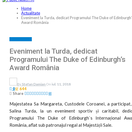
Home
Actualitate
Eveniment la Turda, dedicat Programului The Duke of Edinburgh’
Award România
ACTUALITATE
Eveniment la Turda, dedicat
Programului The Duke of Edinburgh’s
Award România
By
Stefan Damian
On
iul. 11, 2018
644
0
Share
Majestatea Sa Margareta, Custodele Coroanei, a participat,
Salina Turda, la un eveniment sportiv și caritabil, dedi
Programului The Duke of Edinburgh`s Internațional Aw
România, aflat sub patronajul regal al Majestății Sale.