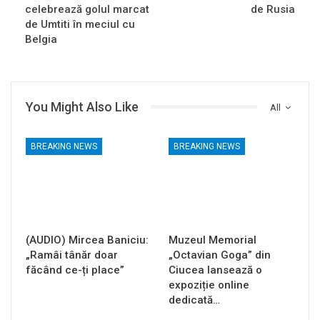
celebrează golul marcat
de Rusia
de Umtiti în meciul cu
Belgia
You Might Also Like
All
BREAKING NEWS
BREAKING NEWS
(AUDIO) Mircea Baniciu:
Muzeul Memorial
„Ramâi tânăr doar
„Octavian Goga” din
făcând ce-ți place”
Ciucea lansează o
expoziție online
dedicată…