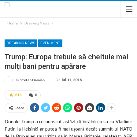
Home
Breaking News
BREAKING NEWS
EVENIMENT
Trump: Europa trebuie să cheltuie mai
mulți bani pentru apărare
On
iul. 11, 2018
By
Stefan Damian
616
0
Share
Donald Trump a recunoscut astăzi că întâlnirea sa cu Vladimir
Putin la Helsinki ar putea fi mai ușoară decât summit-ul NATO
de la Bruxelles sau vizita sa în Marea Britanie, relatează AFP,