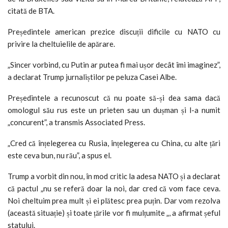
citată de BTA.
Președintele american prezice discuții dificile cu NATO cu
privire la cheltuielile de apărare.
„Sincer vorbind, cu Putin ar putea fi mai ușor decât îmi imaginez”,
a declarat Trump jurnaliștilor pe peluza Casei Albe.
Președintele a recunoscut că nu poate să-și dea sama dacă
omologul său rus este un prieten sau un dușman și l-a numit
„concurent”, a transmis Associated Press.
„Cred că înțelegerea cu Rusia, înțelegerea cu China, cu alte țări
este ceva bun, nu rău”, a spus el.
Trump a vorbit din nou, în mod critic la adesa NATO și a declarat
că pactul „nu se referă doar la noi, dar cred că vom face ceva.
Noi cheltuim prea mult și ei plătesc prea puțin. Dar vom rezolva
(această situație) și toate țările vor fi mulțumite „, a afirmat șeful
statului.