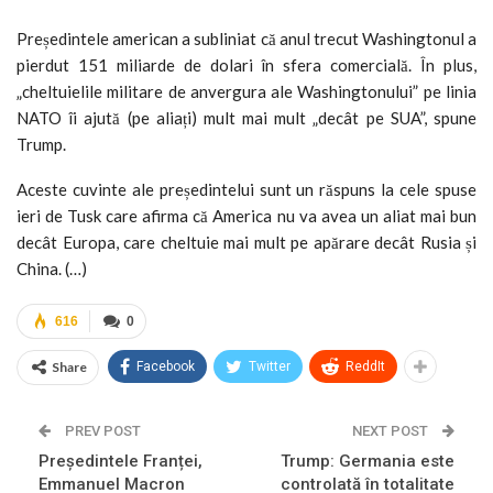
Președintele american a subliniat că anul trecut Washingtonul a
pierdut 151 miliarde de dolari în sfera comercială. În plus,
„cheltuielile militare de anvergura ale Washingtonului” pe linia
NATO îi ajută (pe aliați) mult mai mult „decât pe SUA”, spune
Trump.
Aceste cuvinte ale președintelui sunt un răspuns la cele spuse
ieri de Tusk care afirma că America nu va avea un aliat mai bun
decât Europa, care cheltuie mai mult pe apărare decât Rusia și
China. (…)
616
0
Share
Facebook
Twitter
ReddIt
PREV POST
NEXT POST
Președintele Franței,
Trump: Germania este
Emmanuel Macron
controlată în totalitate