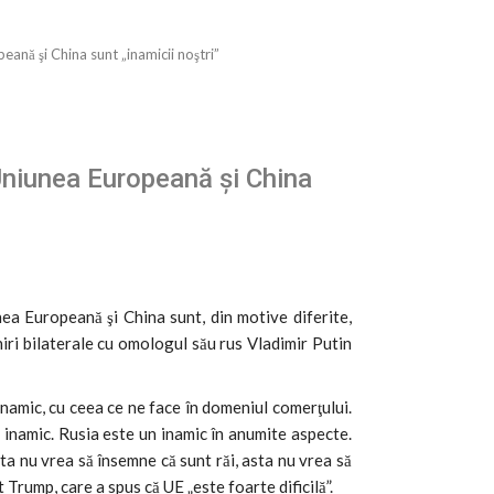
ană şi China sunt „inamicii noştri”
Uniunea Europeană şi China
a Europeană şi China sunt, din motive diferite,
lniri bilaterale cu omologul său rus Vladimir Putin
namic, cu ceea ce ne face în domeniul comerţului.
 inamic. Rusia este un inamic în anumite aspecte.
a nu vrea să însemne că sunt răi, asta nu vrea să
 Trump, care a spus că UE „este foarte dificilă”.