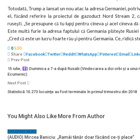
Totodată, Trump a lansat un nou atac la adresa Germaniei, potri
el, făcând referire la proiectul de gazoduct Nord Stream 2,
ruseşti. „Se presupune că tu lupţi pentru cineva şi acel cineva dă 
Este multă furie la adresa faptului că Germania plăteşte Rusiei
„Cred că este un lucru foarte rău şi pentru Germania. Ce, ridică st
530
0
Share
Facebook
Twitter
ReddIt
WhatsApp
Pinterest
Email
Link
Prev Post
15 iulie,
) Duminica a 7-a după Rusalii (Vindecarea a doi orbi și a unui 
Ecumenic)
Next Post
Statistică:10.273 locuinţe au fost terminate în primul trimestru din 2018
You Might Also Like
More From Author
BREAKING NEWS
(AUDIO) Mircea Baniciu: „Ramâi tânăr doar făcând ce-ți place”