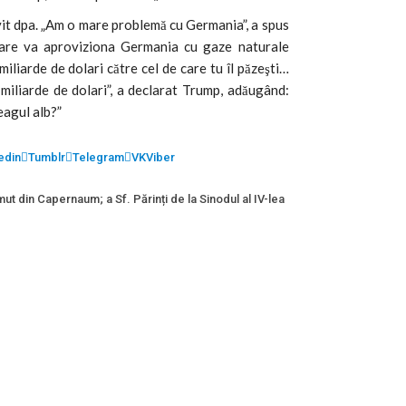
vit dpa. „Am o mare problemă cu Germania”, a spus
 care va aproviziona Germania cu gaze naturale
miliarde de dolari către cel de care tu îl păzeşti…
 miliarde de dolari”, a declarat Trump, adăugând:
eagul alb?”
edin
Tumblr
Telegram
VK
Viber
mut din Capernaum; a Sf. Părinți de la Sinodul al IV-lea