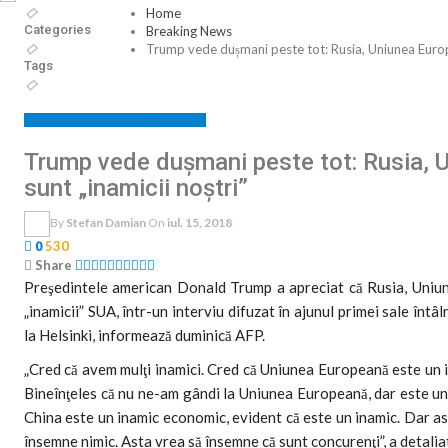
Home
Categories
Breaking News
Trump vede dușmani peste tot: Rusia, Uniunea Europe
Tags
BREAKING NEWS
INTERNATIONAL
Trump vede dușmani peste tot: Rusia, 
sunt „inamicii noştri”
By
Stefan Damian
On
iul. 15, 2018
530
0
Share
Preşedintele american Donald Trump a apreciat că Rusia, Uniune
„inamicii” SUA, într-un interviu difuzat în ajunul primei sale întâ
la Helsinki, informează duminică AFP.
„Cred că avem mulţi inamici. Cred că Uniunea Europeană este un i
Bineînţeles că nu ne-am gândi la Uniunea Europeană, dar este un
China este un inamic economic, evident că este un inamic. Dar ast
însemne nimic. Asta vrea să însemne că sunt concurenţi”, a detaliat