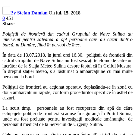
By
Stefan Damian
On
iul. 15, 2018
0
451
Share
Poliţiştii de frontieră din cadrul Grupului de Nave Sulina au
intervenit pentru salvarea a opt persoane care au căzut dintr-o
barcă, în Dunăre, fiind în pericol de înec.
În data de 13.07.2018, în jurul orei 16.30, polițiștii de frontieră din
cadrul Grupului de Nave Sulina au fost sesizați telefonic de către un
lucrător de la Stația Meteo Sulina despre faptul că în Golful Musura,
în dreptul staţiei meteo, s-a răsturnat o ambarcațiune cu mai multe
persoane la bord.
Poliţiştii de frontieră au acţionat operativ, deplasându-se în zonă cu
două ambarcaţiuni rapide, conform procedurilor specifice în astfel de
cazuri.
La scurt timp, persoanele au fost recuperate din apă de către
echipajele poliţiei de frontieră şi aduse în siguranţă în Portul Sulina,
unde au fost preluate pentru investigaţii medicale amănunţite, de
personalul medical de la Serviciul de Urgenţă Sulina.
Cele opt persoane, cu vârste cuprinse între 40 și 60 de ani, se