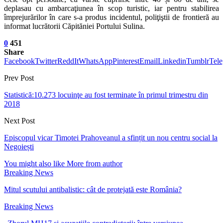
deplasau cu ambarcaţiunea în scop turistic, iar pentru stabilirea
împrejurărilor în care s-a produs incidentul, poliţiştii de frontieră au
informat lucrătorii Căpităniei Portului Sulina.
0
451
Share
Facebook
Twitter
ReddIt
WhatsApp
Pinterest
Email
Linkedin
Tumblr
Tel
Prev Post
Statistică:10.273 locuinţe au fost terminate în primul trimestru din
2018
Next Post
Episcopul vicar Timotei Prahoveanul a sfințit un nou centru social la
Negoiești
You might also like
More from author
Breaking News
Mitul scutului antibalistic: cât de protejată este România?
Breaking News