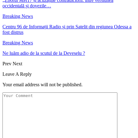
„Zborul MH17 și acuzațiile contradictorii: între versiunea
occidentală și dovezile…
Breaking News
Centru 96 de Informații Radio și prin Satelit din regiunea Odessa a
fost distrus
Breaking News
Ne luăm adio de la scutul de la Deveselu ?
Prev
Next
Leave A Reply
Your email address will not be published.