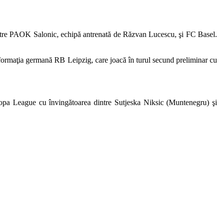
 dintre PAOK Salonic, echipă antrenată de Răzvan Lucescu, şi FC Basel.
l formaţia germană RB Leipzig, care joacă în turul secund preliminar cu
uropa League cu învingătoarea dintre Sutjeska Niksic (Muntenegru) şi