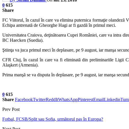
0
615
Share
FC Viitorul, în cazul în care va elimina puternica formaţie olandeză 
Echipa antrenată de Gheorghe Hagi ar fi gazdă în primul meci.
Universitatea Craiova, deţinătoarea Cupei României, care va intra dire
BC Haecken (Suedia).
Ştiinţa va juca primul meci în deplasare, pe 9 august, iar manşa secun
CFR Cluj, în cazul în care va fi eliminată din preliminariile Ligii
Alaşkert (Armenia).
Prima manşă se va disputa în deplasare, pe 9 august, iar manşa secund
0
615
Share
Facebook
Twitter
ReddIt
WhatsApp
Pinterest
Email
Linkedin
Tum
Prev Post
Fotbal, FCSB/Split sau Sofia, următorul pas în Europa?
Next Post