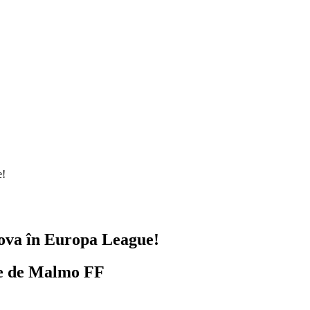
e!
aiova în Europa League!
ce de Malmo FF