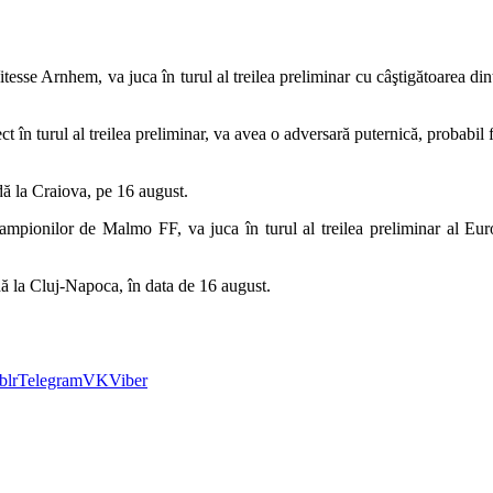
Vitesse Arnhem, va juca în turul al treilea preliminar cu câştigătoarea
ct în turul al treilea preliminar, va avea o adversară puternică, probabi
dă la Craiova, pe 16 august.
 Campionilor de Malmo FF, va juca în turul al treilea preliminar al E
ă la Cluj-Napoca, în data de 16 august.
blr
Telegram
VK
Viber