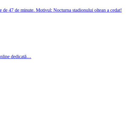
ere de 47 de minute. Motivul: Nocturna stadionului oltean a cedat!
online dedicată…