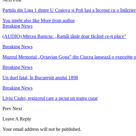
Partida din Liga 1 dintre U Craiova și Poli Iasi a început cu o întârzi
You might also like
More from author
Breaking News
(AUDIO) Mircea Baniciu: „Ramâi tânăr doar făcând ce-ți place”
Breaking News
Muzeul Memorial „Octavian Goga” din Ciucea lansează o expoziție 
Breaking News
Un duel fatal, în Bucureştii anului 1898
Breaking News
Liviu Ciulei, regizorul care a pictat un teatru curat
Prev
Next
Leave A Reply
Your email address will not be published.