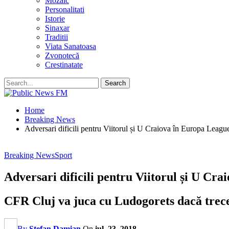
Mozaic
Personalitati
Istorie
Sinaxar
Traditii
Viata Sanatoasa
Zvonotecă
Crestinatate
Home
Breaking News
Adversari dificili pentru Viitorul și U Craiova în Europa Leagu
Breaking News
Sport
Adversari dificili pentru Viitorul și U Cr
CFR Cluj va juca cu Ludogorets dacă tre
By
Stefan Damian
On
iul. 23, 2018