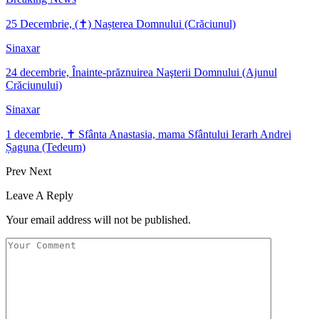
25 Decembrie, (✝) Nașterea Domnului (Crăciunul)
Sinaxar
24 decembrie, Înainte-prăznuirea Naşterii Domnului (Ajunul
Crăciunului)
Sinaxar
1 decembrie, ✝ Sfânta Anastasia, mama Sfântului Ierarh Andrei
Șaguna (Tedeum)
Prev
Next
Leave A Reply
Your email address will not be published.