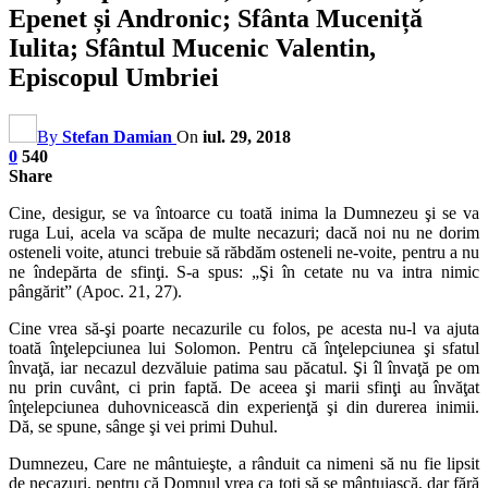
Epenet și Andronic; Sfânta Muceniță
Iulita; Sfântul Mucenic Valentin,
Episcopul Umbriei
By
Stefan Damian
On
iul. 29, 2018
0
540
Share
Cine, desigur, se va întoarce cu toată inima la Dumnezeu şi se va
ruga Lui, acela va scăpa de multe necazuri; dacă noi nu ne dorim
osteneli voite, atunci trebuie să răbdăm osteneli ne-voite, pentru a nu
ne îndepărta de sfinţi. S-a spus: „Şi în cetate nu va intra nimic
pângărit” (Apoc. 21, 27).
Cine vrea să-şi poarte necazurile cu folos, pe acesta nu-l va ajuta
toată înţelepciunea lui Solomon. Pentru că înţelepciunea şi sfatul
învaţă, iar necazul dezvăluie patima sau păcatul. Şi îl învaţă pe om
nu prin cuvânt, ci prin faptă. De aceea şi marii sfinţi au învăţat
înţelepciunea duhovnicească din experienţă şi din durerea inimii.
Dă, se spune, sânge şi vei primi Duhul.
Dumnezeu, Care ne mântuieşte, a rânduit ca nimeni să nu fie lipsit
de necazuri, pentru că Domnul vrea ca toţi să se mântuiască, dar fără