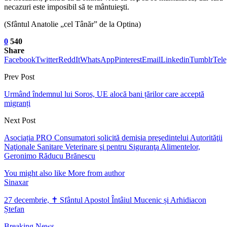
necazuri este imposibil să te mântuieşti.
(Sfântul Anatolie „cel Tânăr” de la Optina)
0
540
Share
Facebook
Twitter
ReddIt
WhatsApp
Pinterest
Email
Linkedin
Tumblr
Tel
Prev Post
Urmând îndemnul lui Soros, UE alocă bani țărilor care acceptă
migranți
Next Post
Asociația PRO Consumatori solicită demisia preşedintelui Autorităţii
Naţionale Sanitare Veterinare şi pentru Siguranţa Alimentelor,
Geronimo Răducu Brănescu
You might also like
More from author
Sinaxar
27 decembrie, ✝ Sfântul Apostol Întâiul Mucenic și Arhidiacon
Ștefan
Breaking News