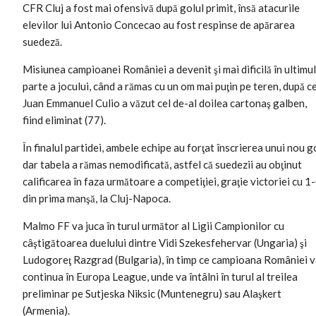
CFR Cluj a fost mai ofensivă după golul primit, însă atacurile
elevilor lui Antonio Concecao au fost respinse de apărarea
suedeză.
Misiunea campioanei României a devenit şi mai dificilă în ultimul
parte a jocului, când a rămas cu un om mai puţin pe teren, după c
Juan Emmanuel Culio a văzut cel de-al doilea cartonaş galben,
fiind eliminat (77).
În finalul partidei, ambele echipe au forţat înscrierea unui nou go
dar tabela a rămas nemodificată, astfel că suedezii au obţinut
calificarea în faza următoare a competiţiei, graţie victoriei cu 1
din prima manşă, la Cluj-Napoca.
Malmo FF va juca în turul următor al Ligii Campionilor cu
câştigătoarea duelului dintre Vidi Szekesfehervar (Ungaria) şi
Ludogoreţ Razgrad (Bulgaria), în timp ce campioana României 
continua în Europa League, unde va întâlni în turul al treilea
preliminar pe Sutjeska Niksic (Muntenegru) sau Alaşkert
(Armenia).