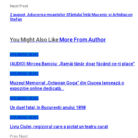
Next Post
2 august, Aducerea moaștelor Sfântului Întâi Mucenic și Arhidiacon
Ștefan
You Might Also Like
More From Author
BREAKING NEWS
(AUDIO) Mircea Baniciu: „Ramâi tânăr doar făcând ce-ți place”
BREAKING NEWS
Muzeul Memorial „Octavian Goga” din Ciucea lansează o
expoziție online dedicată…
BREAKING NEWS
Un duel fatal, în Bucureştii anului 1898
BREAKING NEWS
Liviu Ciulei, regizorul care a pictat un teatru curat
Prev
Next