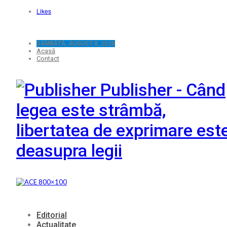
Likes
SÂMBĂTĂ, AUGUST 8, 2026
Acasă
Contact
Publisher - Când
legea este strâmbă,
libertatea de exprimare est
deasupra legii
Editorial
Actualitate