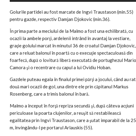
Golurile partidei au fost marcate de Ingvi Traustason (min.55)
pentru gazde, respectiv Damjan Djokovic (min.36).
În prima parte a meciului de la Malmo a fost una echilibrată, cu
ocazii la ambele porţi, ardelenii intrând în avantaj la vestiare,
graţie golului marcat în minutul 36 de croatul Damjan Djokovic,
care a reluat balonul în poartă cu o execuţie spectaculoasă din
foarfecă, după o lovitură liberă executată de portughezul Mari
Camora şi o recentrare cu capul a lui Ovidiu Hoban.
Gazdele puteau egala în finalul primei părţi a jocului, când au ra
două mari ocazii de gol, una dintre ele prin căpitanul Markus
Rosenberg, care a trimis balonul în bară.
Malmo a început în forţă repriza secundă şi, după câteva acţiuni
periculoase la poarta clujenilor, a reuşit să restabilească
egalitatea prin Ingvi Traustason, care a şutat imparabil de la 25
m, învingându-l pe portarul Arlauskis (55).