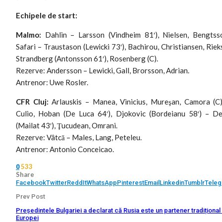
Echipele de start:
Malmo:
Dahlin – Larsson (Vindheim 81′), Nielsen, Bengtss
Safari – Traustason (Lewicki 73′), Bachirou, Christiansen, Riek
Strandberg (Antonsson 61′), Rosenberg (C).
Rezerve: Andersson – Lewicki, Gall, Brorsson, Adrian.
Antrenor: Uwe Rosler.
CFR Cluj:
Arlauskis – Manea, Vinicius, Mureşan, Camora (C
Culio, Hoban (De Luca 64′), Djokovic (Bordeianu 58′) – D
(Mailat 43′), Ţucudean, Omrani.
Rezerve: Vâtcă – Males, Lang, Peteleu.
Antrenor: Antonio Conceicao.
533
0
Share
Facebook
Twitter
ReddIt
WhatsApp
Pinterest
Email
Linkedin
Tumblr
Tele
Prev Post
Președintele Bulgariei a declarat că Rusia este un partener tradițional 
Europei