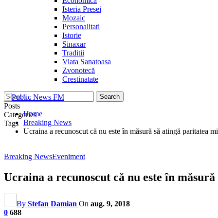
Economica
Isteria Presei
Mozaic
Personalitati
Istorie
Sinaxar
Traditii
Viata Sanatoasa
Zvonotecă
Crestinatate
Posts
Home
Categories
Breaking News
Tags
Ucraina a recunoscut că nu este în măsură să atingă paritatea m
Breaking News
Eveniment
Ucraina a recunoscut că nu este în măsură
By
Stefan Damian
On
aug. 9, 2018
0
688