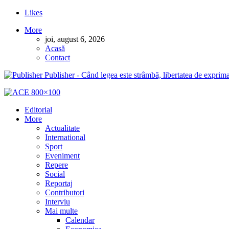
Likes
More
joi, august 6, 2026
Acasă
Contact
Publisher - Când legea este strâmbă, libertatea de exprima
Editorial
More
Actualitate
International
Sport
Eveniment
Repere
Social
Reportaj
Contributori
Interviu
Mai multe
Calendar