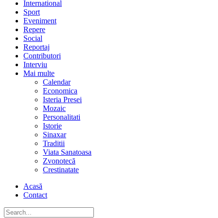
International
Sport
Eveniment
Repere
Social
Reportaj
Contributori
Interviu
Mai multe
Calendar
Economica
Isteria Presei
Mozaic
Personalitati
Istorie
Sinaxar
Traditii
Viata Sanatoasa
Zvonotecă
Crestinatate
Acasă
Contact