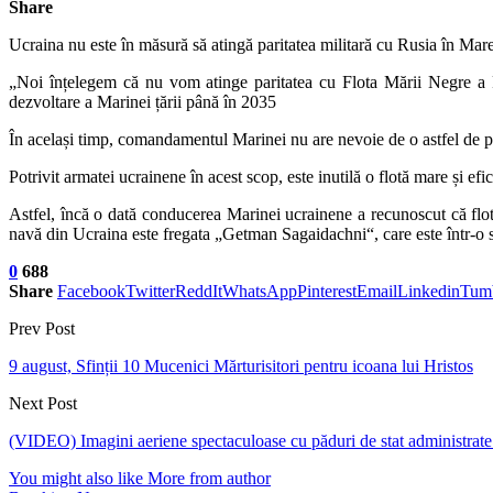
Share
Ucraina nu este în măsură să atingă paritatea militară cu Rusia în M
„Noi înțelegem că nu vom atinge paritatea cu Flota Mării Negre a F
dezvoltare a Marinei țării până în 2035
În același timp, comandamentul Marinei nu are nevoie de o astfel de pa
Potrivit armatei ucrainene în acest scop, este inutilă o flotă mare și ef
Astfel, încă o dată conducerea Marinei ucrainene a recunoscut că flot
navă din Ucraina este fregata „Getman Sagaidachni“, care este într-o s
0
688
Share
Facebook
Twitter
ReddIt
WhatsApp
Pinterest
Email
Linkedin
Tum
Prev Post
9 august, Sfinții 10 Mucenici Mărturisitori pentru icoana lui Hristos
Next Post
(VIDEO) Imagini aeriene spectaculoase cu păduri de stat administrate
You might also like
More from author