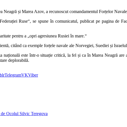
area Neagră și Marea Azov, a recunoscut comandamentul Forțelor Navale 
ederației Ruse“, se spune în comunicatul, publicat pe pagina de Fac
ritate pentru a „opri agresiunea Rusiei în mare.“
icientă, citând ca exemple forțele navale ale Norvegiei, Suediei și Israelul
a națională este într-o situație critică, la fel și ca în Marea Neagră a
tare deplorabilă.
blr
Telegram
VK
Viber
 de Ocolul Silvic Teregova