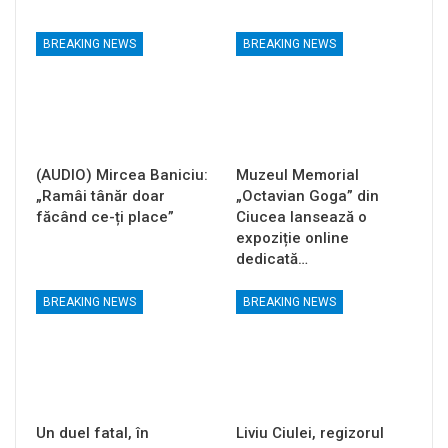
BREAKING NEWS
BREAKING NEWS
(AUDIO) Mircea Baniciu:
Muzeul Memorial
„Ramâi tânăr doar
„Octavian Goga” din
făcând ce-ți place”
Ciucea lansează o
expoziție online
dedicată…
BREAKING NEWS
BREAKING NEWS
Un duel fatal, în
Liviu Ciulei, regizorul