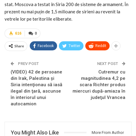
stat. Moscova a testat în Siria 200 de sisteme de armament. În
prezent nu mai puțin de 1,5 milioane de sirieni au revenit la
vetrele lor pe teritoriile eliberate.
616
0
Share
Facebook
Twitter
ReddIt
PREV POST
NEXT POST
(VIDEO) 42 de persoane
Cutremur cu
din Irak, Palestina și
magnitudinea 4,2 pe
Siria intenţionau să iasă
scara Richter produs
ilegal din ţară, ascunse
miercuri după-amiaza în
în interiorul unui
judeţul Vrancea
autocamion
You Might Also Like
More From Author