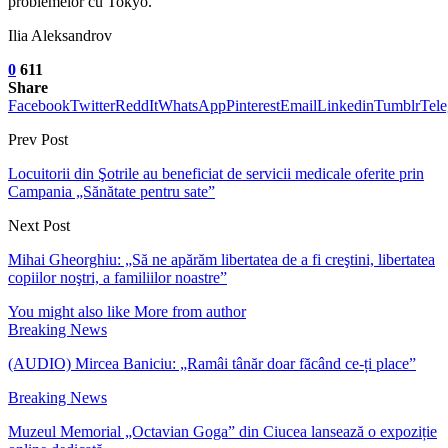
problemelor cu Tokyo.
Ilia Aleksandrov
0
611
Share
Facebook
Twitter
ReddIt
WhatsApp
Pinterest
Email
Linkedin
Tumblr
Tel
Prev Post
Locuitorii din Şotrile au beneficiat de servicii medicale oferite prin
Campania „Sănătate pentru sate”
Next Post
Mihai Gheorghiu: „Să ne apărăm libertatea de a fi creştini, libertatea
copiilor noştri, a familiilor noastre”
You might also like
More from author
Breaking News
(AUDIO) Mircea Baniciu: „Ramâi tânăr doar făcând ce-ți place”
Breaking News
Muzeul Memorial „Octavian Goga” din Ciucea lansează o expoziție