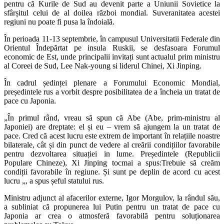
pentru că Kurile de Sud au devenit parte a Uniunii Sovietice la
sfârșitul celui de al doilea război mondial. Suveranitatea acestei
regiuni nu poate fi pusa la îndoială.
În perioada 11-13 septembrie, în campusul Universitatii Federale din
Orientul Îndepărtat pe insula Ruskii, se desfasoara Forumul
economic de Est, unde principalii invitați sunt actualul prim ministru
al Coreei de Sud, Lee Nak-young si liderul Chinei, Xi Jinping.
În cadrul ședinței plenare a Forumului Economic Mondial,
președintele rus a vorbit despre posibilitatea de a încheia un tratat de
pace cu Japonia.
„În primul rând, vreau să spun că Abe (Abe, prim-ministru al
Japoniei) are dreptate: el și eu – vrem să ajungem la un tratat de
pace. Cred că acest lucru este extrem de important în relațiile noastre
bilaterale, cât și din punct de vedere al creării condițiilor favorabile
pentru dezvoltarea situației in lume. Președintele (Republicii
Populare Chineze), Xi Jinping tocmai a spus:Trebuie să creăm
condiții favorabile în regiune. Și sunt pe deplin de acord cu acest
lucru „, a spus șeful statului rus.
Ministru adjunct al afacerilor externe, Igor Morgulov, la rândul său,
a subliniat că propunerea lui Putin pentru un tratat de pace cu
Japonia ar crea o atmosferă favorabilă pentru soluționarea