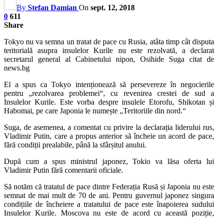
By
Stefan Damian
On
sept. 12, 2018
0
611
Share
Tokyo nu va semna un tratat de pace cu Rusia, atâta timp cât disputa
teritorială asupra insulelor Kurile nu este rezolvată, a declarat
secretarul general al Cabinetului nipon, Osihide Suga citat de
news.bg
El a spus ca Tokyo intenționează să persevereze în negocierile
pentru „rezolvarea problemei“, cu revenirea crestei de sud a
Insulelor Kurile. Este vorba despre insulele Etorofu, Shikotan și
Habomai, pe care Japonia le numește „Teritoriile din nord.“
Suga, de asemenea, a comentat cu privire la declarația liderului rus,
Vladimir Putin, care a propus anterior să încheie un acord de pace,
fără condiții prealabile, până la sfârșitul anului.
După cum a spus ministrul japonez, Tokio va lăsa oferta lui
Vladimir Putin fără comentarii oficiale.
Să notăm că tratatul de pace dintre Federația Rusă și Japonia nu este
semnat de mai mult de 70 de ani. Pentru guvernul japonez singura
condițiile de încheiere a tratatului de pace este înapoierea sudului
Insulelor Kurile. Moscova nu este de acord cu această poziție,