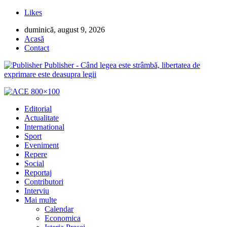
Likes
duminică, august 9, 2026
Acasă
Contact
Publisher - Când legea este strâmbă, libertatea de
exprimare este deasupra legii
Editorial
Actualitate
International
Sport
Eveniment
Repere
Social
Reportaj
Contributori
Interviu
Mai multe
Calendar
Economica