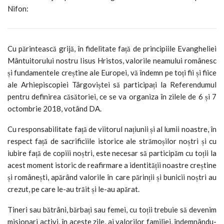
Nifon:
Cu părintească grijă, în fidelitate față de principiile Evangheliei
Mântuitorului nostru Iisus Hristos, valorile neamului românesc
și fundamentele creștine ale Europei, vă îndemn pe toți fii și fiice
ale Arhiepiscopiei Târgoviștei să participați la Referendumul
pentru definirea căsătoriei, ce se va organiza în zilele de 6 și 7
octombrie 2018, votând DA.
Cu responsabilitate față de viitorul națiunii și al lumii noastre, în
respect față de sacrificiile istorice ale strămoșilor noștri și cu
iubire față de copiii noștri, este necesar să participăm cu toții la
acest moment istoric de reafirmare a identității noastre creștine
și românești, apărând valorile în care părinții și bunicii noștri au
crezut, pe care le-au trăit și le-au apărat.
Tineri sau bătrâni, bărbați sau femei, cu toții trebuie să devenim
misionari activi, în aceste zile, ai valorilor familiei, îndemnându-