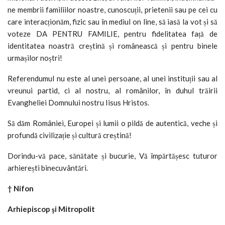
ne membrii familiilor noastre, cunoscuții, prietenii sau pe cei cu
care interacționăm, fizic sau în mediul on line, să iasă la vot și să
voteze DA PENTRU FAMILIE, pentru fidelitatea față de
identitatea noastră creștină și românească și pentru binele
urmașilor noștri!
Referendumul nu este al unei persoane, al unei instituții sau al
vreunui partid, ci al nostru, al românilor, în duhul trăirii
Evangheliei Domnului nostru Iisus Hristos.
Să dăm României, Europei și lumii o pildă de autentică, veche și
profundă civilizație și cultură creștină!
Dorindu-vă pace, sănătate și bucurie, Vă împărtășesc tuturor
arhierești binecuvântări.
† Nifon
Arhiepiscop şi Mitropolit