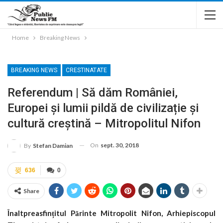
Home
Breaking News
BREAKING NEWS
CRESTINATATE
Referendum | Să dăm României,
Europei și lumii pildă de civilizație și
cultură creștină – Mitropolitul Nifon
On
sept. 30, 2018
By
Stefan Damian
636
0
Share
Înaltpreasfințitul Părinte Mitropolit Nifon, Arhiepiscopul