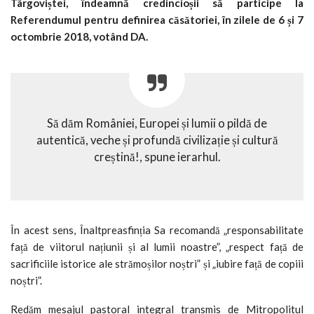
Târgoviștei, îndeamnă credincioșii să participe la
Referendumul pentru definirea căsătoriei, în zilele de 6 și 7
octombrie 2018, votând DA.
Să dăm României, Europei și lumii o pildă de
autentică, veche și profundă civilizație și cultură
creștină!, spune ierarhul.
În acest sens, Înaltpreasfinția Sa recomandă „responsabilitate
față de viitorul națiunii și al lumii noastre”, „respect față de
sacrificiile istorice ale strămoșilor noștri” și „iubire față de copiii
noștri”.
Redăm mesajul pastoral integral transmis de Mitropolitul