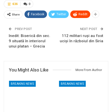
636
0
Share
Facebook
Twitter
ReddIt
PREV POST
NEXT POST
Inedit: Biserică din sec.
112 militari ruși au fost
9 situată în interiorul
uciși în războiul din Siria
unui platan – Grecia
You Might Also Like
More From Author
BREAKING NEWS
BREAKING NEWS