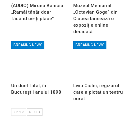
(AUDIO) Mircea Baniciu:
Muzeul Memorial
„Ramâi tânăr doar
„Octavian Goga” din
făcând ce-ți place”
Ciucea lansează o
expoziție online
dedicată…
BREAKING NEWS
BREAKING NEWS
Un duel fatal, în
Liviu Ciulei, regizorul
Bucureştii anului 1898
care a pictat un teatru
curat
PREV
NEXT