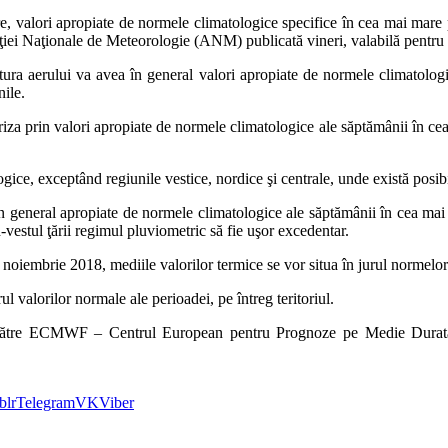
 valori apropiate de normele climatologice specifice în cea mai mare part
aţiei Naţionale de Meteorologie (ANM) publicată vineri, valabilă pentru
a aerului va avea în general valori apropiate de normele climatologice 
nile.
 prin valori apropiate de normele climatologice ale săptămânii în cea ma
ce, exceptând regiunile vestice, nordice şi centrale, unde există posibili
general apropiate de normele climatologice ale săptămânii în cea mai mare
-vestul ţării regimul pluviometric să fie uşor excedentar.
noiembrie 2018, mediile valorilor termice se vor situa în jurul normelor 
ul valorilor normale ale perioadei, pe întreg teritoriul.
de către ECMWF – Centrul European pentru Prognoze pe Medie Durată
blr
Telegram
VK
Viber