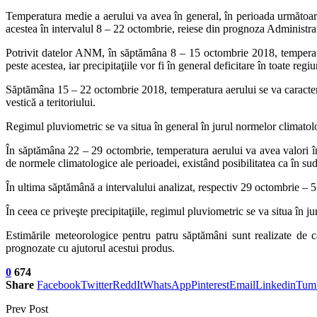
Temperatura medie a aerului va avea în general, în perioada următoare,
acestea în intervalul 8 – 22 octombrie, reiese din prognoza Administr
Potrivit datelor ANM, în săptămâna 8 – 15 octombrie 2018, temperatur
peste acestea, iar precipitaţiile vor fi în general deficitare în toate regiu
Săptămâna 15 – 22 octombrie 2018, temperatura aerului se va caracteriza
vestică a teritoriului.
Regimul pluviometric se va situa în general în jurul normelor climatologi
În săptămâna 22 – 29 octombrie, temperatura aerului va avea valori în 
de normele climatologice ale perioadei, existând posibilitatea ca în sud
În ultima săptămână a intervalului analizat, respectiv 29 octombrie – 5 
În ceea ce priveşte precipitaţiile, regimul pluviometric se va situa în jur
Estimările meteorologice pentru patru săptămâni sunt realizate 
prognozate cu ajutorul acestui produs.
0
674
Share
Facebook
Twitter
ReddIt
WhatsApp
Pinterest
Email
Linkedin
Tum
Prev Post