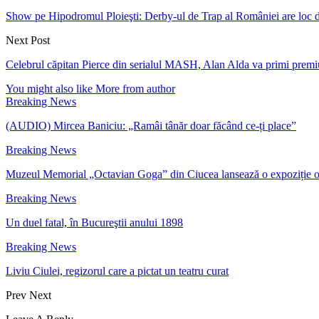
Show pe Hipodromul Ploieşti: Derby-ul de Trap al României are loc 
Next Post
Celebrul căpitan Pierce din serialul MASH, Alan Alda va primi premiul 
You might also like
More from author
Breaking News
(AUDIO) Mircea Baniciu: „Ramâi tânăr doar făcând ce-ți place”
Breaking News
Muzeul Memorial „Octavian Goga” din Ciucea lansează o expoziție 
Breaking News
Un duel fatal, în Bucureştii anului 1898
Breaking News
Liviu Ciulei, regizorul care a pictat un teatru curat
Prev
Next