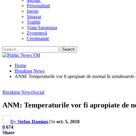
Mozaic
Personalitati
Istorie
Sinaxar
Traditii
Viata Sanatoasa
Zvonotecă
Crestinatate
Home
Breaking News
ANM: Temperaturile vor fi apropiate de normal în următoarele 4 s
Breaking News
Social
ANM: Temperaturile vor fi apropiate de nor
By
Stefan Damian
On
oct. 5, 2018
0
674
Share