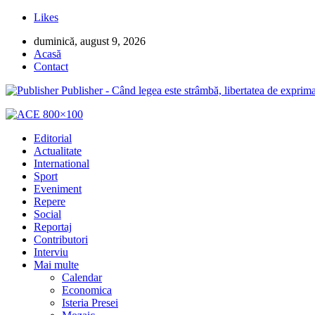
Likes
duminică, august 9, 2026
Acasă
Contact
Publisher - Când legea este strâmbă, libertatea de exprima
Editorial
Actualitate
International
Sport
Eveniment
Repere
Social
Reportaj
Contributori
Interviu
Mai multe
Calendar
Economica
Isteria Presei