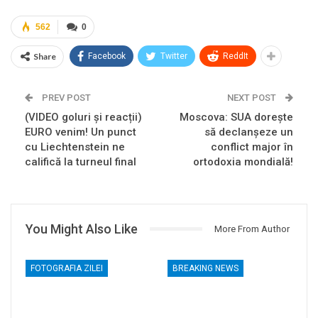
562
0
Share
Facebook
Twitter
ReddIt
PREV POST
NEXT POST
(VIDEO goluri și reacții)
Moscova: SUA dorește
EURO venim! Un punct
să declanșeze un
cu Liechtenstein ne
conflict major în
califică la turneul final
ortodoxia mondială!
You Might Also Like
More From Author
FOTOGRAFIA ZILEI
BREAKING NEWS