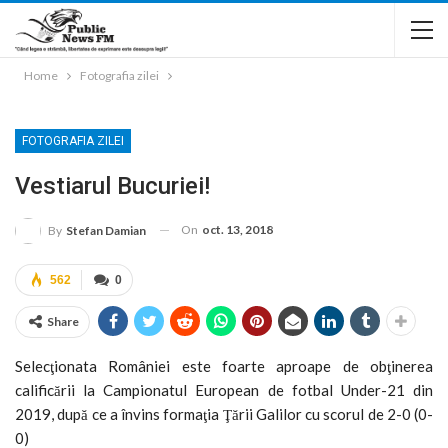
Home
Fotografia zilei
FOTOGRAFIA ZILEI
Vestiarul Bucuriei!
On
oct. 13, 2018
By
Stefan Damian
562
0
Share
Selecţionata României este foarte aproape de obţinerea
calificării la Campionatul European de fotbal Under-21 din
2019, după ce a învins formaţia Ţării Galilor cu scorul de 2-0 (0-
0)