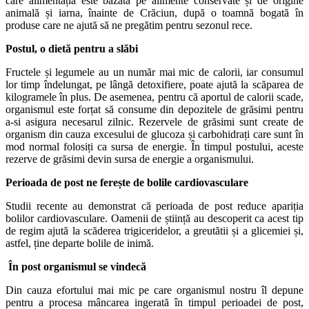
care alimentația este bazată pe alimente conservate și de origine
animală și iarna, înainte de Crăciun, după o toamnă bogată în
produse care ne ajută să ne pregătim pentru sezonul rece.
Postul, o dietă pentru a slăbi
Fructele și legumele au un număr mai mic de calorii, iar consumul
lor timp îndelungat, pe lângă detoxifiere, poate ajută la scăparea de
kilogramele în plus. De asemenea, pentru că aportul de calorii scade,
organismul este forțat să consume din depozitele de grăsimi pentru
a-si asigura necesarul zilnic. Rezervele de grăsimi sunt create de
organism din cauza excesului de glucoza și carbohidrați care sunt în
mod normal folosiți ca sursa de energie. În timpul postului, aceste
rezerve de grăsimi devin sursa de energie a organismului.
Perioada de post ne ferește de bolile cardiovasculare
Studii recente au demonstrat că perioada de post reduce apariția
bolilor cardiovasculare. Oamenii de știință au descoperit ca acest tip
de regim ajută la scăderea trigiceridelor, a greutătii și a glicemiei și,
astfel, ține departe bolile de inimă.
În post organismul se vindecă
Din cauza efortului mai mic pe care organismul nostru îl depune
pentru a procesa mâncarea ingerată în timpul perioadei de post,