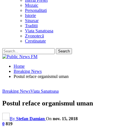
Isteria Presei
Mozaic
Personalitati
Istorie
Sinaxar
Traditii
Viata Sanatoasa
Zvonotecă
Crestinatate
Home
Breaking News
Postul reface organismul uman
Breaking News
Viata Sanatoasa
Postul reface organismul uman
By
Stefan Damian
On
nov. 15, 2018
0
819