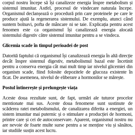
corpul nostru începe să își canalizeze energia înspre metabolism și
sistemul imunitar. Astfel, procesul de vindecare naturala începe.
Organismul declanșează o procedură prin care proteinele pe care le
produce ajută la regenerarea sistemului. De exemplu, atunci când
suntem bolnavi, pofta de mâncare ni se taie. Explicația pentru acest
fenomen este ca organismul își canalizează energia alocată
sistemului digestiv către sistemul imunitar pentru a se vindeca.
Glicemia scade în timpul perioadei de post
Datorită faptului că organismul își canalizează energia în altă direcție
decât înspre sistemul digestiv, metabolismul bazal este încetinit
pentru a conserva energia cât mai mult timp iar nivelul glicemiei din
organism scade, fiind folosite depozitele de glucoza existente în
ficat. De asemenea, nivelul de eliberare a hormonilor se mărește.
Postul întinerește și prelungește viața
Aceste doua rezultate sunt, de fapt, urmări ale tuturor procelor
mentionate mai sus. Aceste doua fenomene sunt sustinute de
scăderea ratei metabolismului, de canalizarea diferita a energiei, un
sistem imunitar mai puternic și o stimulare a producției de hormoni,
printre care și cei de autoconservare. Aparent, organismul nostru nu
are nevoie de foarte multe surse pentru a se menține viu și sănătos,
iar studiile susțin acest lucru.