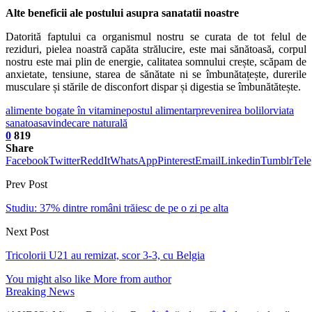
Alte beneficii ale postului asupra sanatatii noastre
Datorită faptului ca organismul nostru se curata de tot felul de
reziduri, pielea noastră capăta strălucire, este mai sănătoasă, corpul
nostru este mai plin de energie, calitatea somnului crește, scăpam de
anxietate, tensiune, starea de sănătate ni se îmbunătațește, durerile
musculare și stările de disconfort dispar și digestia se îmbunătătește.
alimente bogate în vitamine
postul alimentar
prevenirea bolilor
viata
sanatoasa
vindecare naturală
0
819
Share
Facebook
Twitter
ReddIt
WhatsApp
Pinterest
Email
Linkedin
Tumblr
Tel
Prev Post
Studiu: 37% dintre români trăiesc de pe o zi pe alta
Next Post
Tricolorii U21 au remizat, scor 3-3, cu Belgia
You might also like
More from author
Breaking News