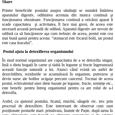
Share
Printre beneficiile postului asupra sănătaţii se numără întărirea
aparatului digestiv, odihnirea acestuia din munca continuă şi
funcţionarea obositoare. Funcţionarea continuă a oricărui aparat îi
scade capacitatea şi activitatea, îl face mai greoi, de aceea este
necesară această perioadă de odihnă. Aparatul digestiv are nevoie de
odihnă ca să funcţioneze aşa cum trebuie; de aceea, postul este cea
mai bună şansă pentru acesta: ”stomacul este focarul bolii, iar postul
este casa leacului”.
Postul ajuta la detoxifierea organismului
În mod normal organismul are capacitatea de a se detoxifia singur,
însă o dieta bogată în carne și slabă în legume și fructe îngreunează
această funcție naturală a lui. Atunci când există un astfel de
dezechilibru, reziduriile se acumulează în organism, putrezesc și
devin surse ale bolilor ucigașe precum cancerul. Tocmai de aceea
postul, echivalentul unei diete bazate pe legume, fructe, semințe etc.,
este benefic pentru întreg organismul pentru ca are rolul de a-l
detoxifia.
Astfel, cu ajutorul postului, ficatul, rinichii, sângele etc. trec prin
procesul de detoxifiere. Este interesant de observat cum sunt
poziționate posturile mari: primăvara, înainte de Paște, după iarna în