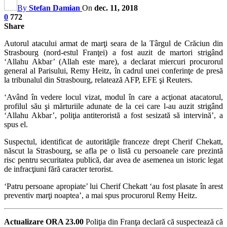
By
Stefan Damian
On
dec. 11, 2018
0
772
Share
Autorul atacului armat de marţi seara de la Târgul de Crăciun din
Strasbourg (nord-estul Franţei) a fost auzit de martori strigând
‘Allahu Akbar’ (Allah este mare), a declarat miercuri procurorul
general al Parisului, Remy Heitz, în cadrul unei conferinţe de presă
la tribunalul din Strasbourg, relatează AFP, EFE şi Reuters.
‘Având în vedere locul vizat, modul în care a acţionat atacatorul,
profilul său şi mărturiile adunate de la cei care l-au auzit strigând
‘Allahu Akbar’, poliţia antiteroristă a fost sesizată să intervină’, a
spus el.
Suspectul, identificat de autorităţile franceze drept Cherif Chekatt,
născut la Strasbourg, se afla pe o listă cu persoanele care prezintă
risc pentru securitatea publică, dar avea de asemenea un istoric legat
de infracţiuni fără caracter terorist.
‘Patru persoane apropiate’ lui Cherif Chekatt ‘au fost plasate în arest
preventiv marţi noaptea’, a mai spus procurorul Remy Heitz.
Actualizare ORA 23.00
Poliţia din Franţa declară că suspectează că