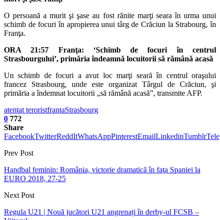
O persoană a murit şi şase au fost rănite marţi seara în urma unui
schimb de focuri în apropierea unui târg de Crăciun la Strabourg, în
Franţa.
ORA 21:57 Franţa: ‘Schimb de focuri în centrul
Strasbourgului’, primăria îndeamnă locuitorii să rămână acasă
Un schimb de focuri a avut loc marţi seară în centrul oraşului
francez Strasbourg, unde este organizat Târgul de Crăciun, şi
primăria a îndemnat locuitorii „să rămână acasă”, transmite AFP.
atentat terorist
franta
Strasbourg
0
772
Share
Facebook
Twitter
ReddIt
WhatsApp
Pinterest
Email
Linkedin
Tumblr
Tel
Prev Post
Handbal feminin: România, victorie dramatică în faţa Spaniei la
EURO 2018, 27-25
Next Post
Regula U21 | Nouă jucători U21 angrenați în derby-ul FCSB –