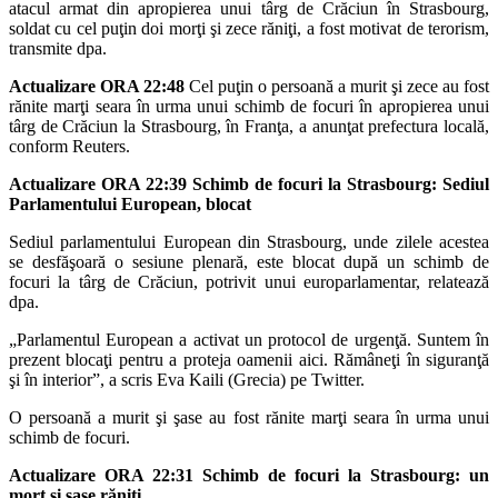
atacul armat din apropierea unui târg de Crăciun în Strasbourg,
soldat cu cel puţin doi morţi şi zece răniţi, a fost motivat de terorism,
transmite dpa.
Actualizare ORA 22:48
Cel puţin o persoană a murit şi zece au fost
rănite marţi seara în urma unui schimb de focuri în apropierea unui
târg de Crăciun la Strasbourg, în Franţa, a anunţat prefectura locală,
conform Reuters.
Actualizare ORA 22:39 Schimb de focuri la Strasbourg: Sediul
Parlamentului European, blocat
Sediul parlamentului European din Strasbourg, unde zilele acestea
se desfăşoară o sesiune plenară, este blocat după un schimb de
focuri la târg de Crăciun, potrivit unui europarlamentar, relatează
dpa.
„Parlamentul European a activat un protocol de urgenţă. Suntem în
prezent blocaţi pentru a proteja oamenii aici. Rămâneţi în siguranţă
şi în interior”, a scris Eva Kaili (Grecia) pe Twitter.
O persoană a murit şi şase au fost rănite marţi seara în urma unui
schimb de focuri.
Actualizare ORA 22:31
Schimb de focuri la Strasbourg: un
mort şi şase răniţi