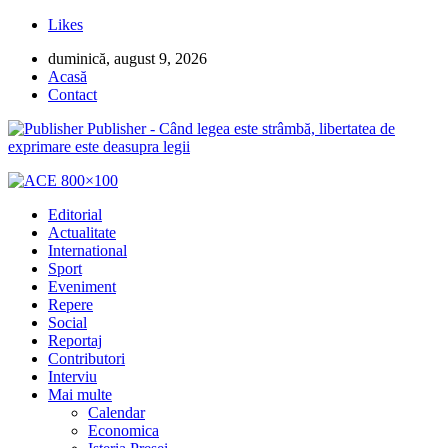
Likes
duminică, august 9, 2026
Acasă
Contact
Publisher - Când legea este strâmbă, libertatea de
exprimare este deasupra legii
Editorial
Actualitate
International
Sport
Eveniment
Repere
Social
Reportaj
Contributori
Interviu
Mai multe
Calendar
Economica