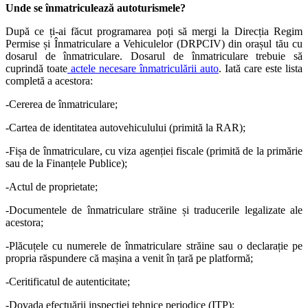
Unde se înmatriculează autoturismele?
După ce ți-ai făcut programarea poți să mergi la Direcția Regim
Permise și Înmatriculare a Vehiculelor (DRPCIV) din orașul tău cu
dosarul de înmatriculare. Dosarul de înmatriculare trebuie să
cuprindă toate
actele necesare înmatriculării auto
. Iată care este lista
completă a acestora:
-Cererea de înmatriculare;
-Cartea de identitatea autovehiculului (primită la RAR);
-Fișa de înmatriculare, cu viza agenției fiscale (primită de la primărie
sau de la Finanțele Publice);
-Actul de proprietate;
-Documentele de înmatriculare străine și traducerile legalizate ale
acestora;
-Plăcuțele cu numerele de înmatriculare străine sau o declarație pe
propria răspundere că mașina a venit în țară pe platformă;
-Ceritificatul de autenticitate;
-Dovada efectuării inspecției tehnice periodice (ITP);