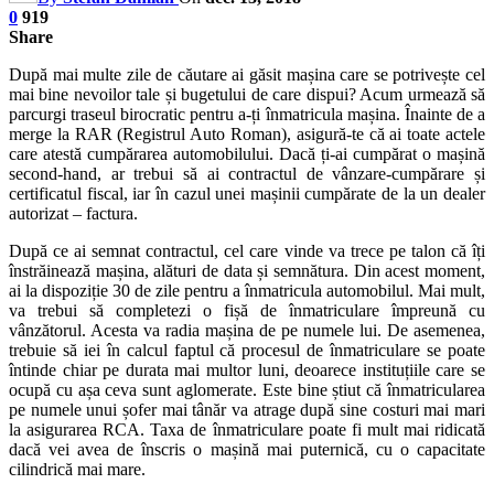
0
919
Share
După mai multe zile de căutare ai găsit mașina care se potrivește cel
mai bine nevoilor tale și bugetului de care dispui? Acum urmează să
parcurgi traseul birocratic pentru a-ți înmatricula mașina. Înainte de a
merge la RAR (Registrul Auto Roman), asigură-te că ai toate actele
care atestă cumpărarea automobilului. Dacă ți-ai cumpărat o mașină
second-hand, ar trebui să ai contractul de vânzare-cumpărare și
certificatul fiscal, iar în cazul unei mașinii cumpărate de la un dealer
autorizat – factura.
După ce ai semnat contractul, cel care vinde va trece pe talon că îți
înstrăinează mașina, alături de data și semnătura. Din acest moment,
ai la dispoziție 30 de zile pentru a înmatricula automobilul. Mai mult,
va trebui să completezi o fișă de înmatriculare împreună cu
vânzătorul. Acesta va radia mașina de pe numele lui. De asemenea,
trebuie să iei în calcul faptul că procesul de înmatriculare se poate
întinde chiar pe durata mai multor luni, deoarece instituțiile care se
ocupă cu așa ceva sunt aglomerate. Este bine știut că înmatricularea
pe numele unui șofer mai tânăr va atrage după sine costuri mai mari
la asigurarea RCA. Taxa de înmatriculare poate fi mult mai ridicată
dacă vei avea de înscris o mașină mai puternică, cu o capacitate
cilindrică mai mare.