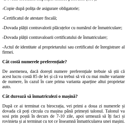
-Copie după polița de asigurare obligatorie;
-Certificatul de atestare fiscală;
-Dovada plății contravalorii plăcuțelor cu numărul de înmatriculare;
-Dovada plății contravaloarii certificatului de înmatriculare;
-Actul de identitate al proprietarului sau certificatul de înregistrare al
firmei.
Cât costă numerele preferențiale?
De asemenea, dacă dorești numere preferențiale trebuie să știi că
acest lucru costă 85 de lei și că va trebui să vii cu mai multe variante
de numere, în cazul în care prima varianta aparține altui proprietar
auto.
Cât durează să înmatriculezi o mașină?
După ce ai terminat cu birocrația, vei primi a doua zi numerele și
dovada că poți circula cu mașina până primești talonul. Talonul va
sosi prin poștă în decurs de 7-10 zile, apoi urmează să îți faci și
rovinieta și ai terminat cu tot ce înseamnă înmatricularea unei mașini.