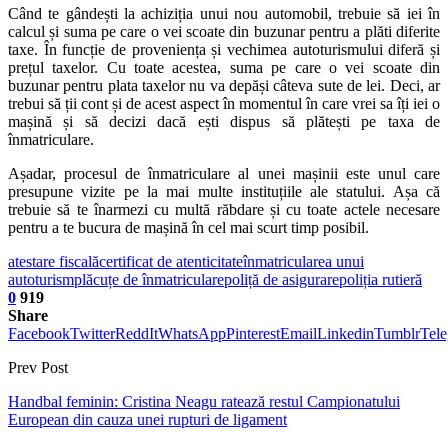
Când te gândești la achiziția unui nou automobil, trebuie să iei în
calcul și suma pe care o vei scoate din buzunar pentru a plăti diferite
taxe. În funcție de proveniența și vechimea autoturismului diferă și
prețul taxelor. Cu toate acestea, suma pe care o vei scoate din
buzunar pentru plata taxelor nu va depăși câteva sute de lei. Deci, ar
trebui să ții cont și de acest aspect în momentul în care vrei sa îți iei o
mașină și să decizi dacă ești dispus să plătești pe taxa de
înmatriculare.
Așadar, procesul de înmatriculare al unei mașinii este unul care
presupune vizite pe la mai multe instituțiile ale statului. Așa că
trebuie să te înarmezi cu multă răbdare și cu toate actele necesare
pentru a te bucura de mașină în cel mai scurt timp posibil.
atestare fiscală
certificat de atenticitate
înmatricularea unui
autoturism
plăcuțe de înmatriculare
poliță de asigurare
poliția rutieră
0
919
Share
Facebook
Twitter
ReddIt
WhatsApp
Pinterest
Email
Linkedin
Tumblr
Tel
Prev Post
Handbal feminin: Cristina Neagu ratează restul Campionatului
European din cauza unei rupturi de ligament