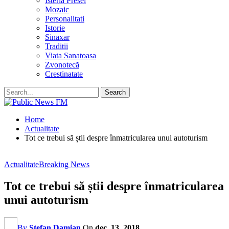
Isteria Presei
Mozaic
Personalitati
Istorie
Sinaxar
Traditii
Viata Sanatoasa
Zvonotecă
Crestinatate
Home
Actualitate
Tot ce trebui să știi despre înmatricularea unui autoturism
Actualitate
Breaking News
Tot ce trebui să știi despre înmatricularea
unui autoturism
By
Stefan Damian
On
dec. 13, 2018