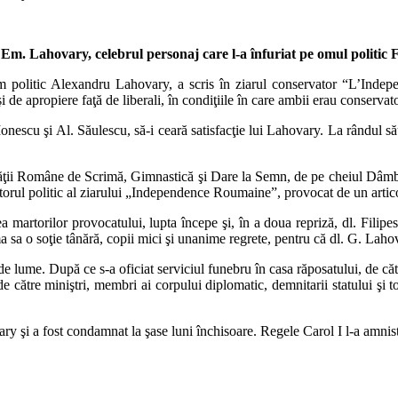
Em. Lahovary, celebrul personaj care l-a înfuriat pe omul politic F
om politic Alexandru Lahovary, a scris în ziarul conservator “L’Indep
de apropiere faţă de liberali, în condiţiile în care ambii erau conservato
onescu şi Al. Săulescu, să-i ceară satisfacţie lui Lahovary. La rândul său
ăţii Române de Scrimă, Gimnastică şi Dare la Semn, de pe cheiul Dâmbovi
torul politic al ziarului „Independence Roumaine”, provocat de un articol 
a martorilor provocatului, lupta începe şi, în a doua repriză, dl. Filip
ma sa o soţie tânără, copii mici şi unanime regrete, pentru că dl. G. Lah
 lume. După ce s-a oficiat serviciul funebru în casa răposatului, de cătr
 de către miniştri, membri ai corpului diplomatic, demnitarii statului şi 
y şi a fost condamnat la şase luni închisoare. Regele Carol I l-a amnist