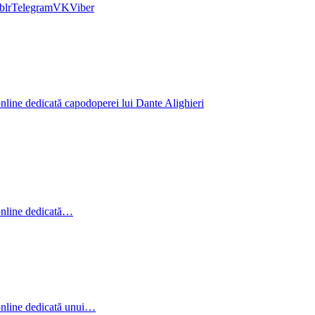
blr
Telegram
VK
Viber
line dedicată capodoperei lui Dante Alighieri
online dedicată…
online dedicată unui…