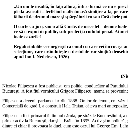
„Un om te insultă, în faţa altora, într-o formă ce nu e prevă
pleda avocaţii – terfelind o afectuoasă simiţire a ta, pe car
tâlharii de drumul mare şi spărgătorii cu sau fără cheie po
O curte cu juri, sau o altă Curte, de orice fel – demne toat
ce să o expui în public, sub protecţia codului penal. Atunc
toate cazurile!
Reguli stabilite cer negreşit ca omul cu care vei încrucişa a
selecţiune, care orânduieşte o destul de rar simţită deosebi
apud Ion I. Nedelescu, 1926)
(Ni
Nicolae Filipescu a fost publicist, om politic, conducător al Partidulu
Bucureşti. A fost fiul vornicului Grigore Filipescu, mama sa provenin
Filipescu a devenit parlamentar din 1888. Orator de temut, era văzut 
Comercială de grad I, a construit Hala Traian, câteva mari antrepozite
Filipescu a fost primarul în timpul căruia, pe străzile Bucureştiului, 
primar activ la Bucureşti, dar şi la Brăila în 1895. Activ şi în politică
dintre ei chiar îi provoaca la duel, cum este cazul lui George Em. Lah