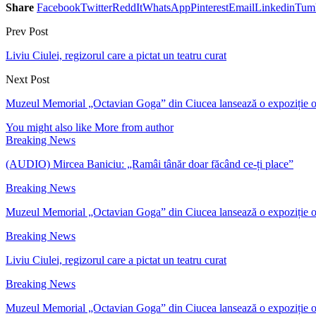
Share
Facebook
Twitter
ReddIt
WhatsApp
Pinterest
Email
Linkedin
Tum
Prev Post
Liviu Ciulei, regizorul care a pictat un teatru curat
Next Post
Muzeul Memorial „Octavian Goga” din Ciucea lansează o expoziție on
You might also like
More from author
Breaking News
(AUDIO) Mircea Baniciu: „Ramâi tânăr doar făcând ce-ți place”
Breaking News
Muzeul Memorial „Octavian Goga” din Ciucea lansează o expoziție 
Breaking News
Liviu Ciulei, regizorul care a pictat un teatru curat
Breaking News
Muzeul Memorial „Octavian Goga” din Ciucea lansează o expoziție 