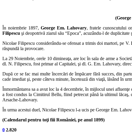
(George 
În noiembrie 1897,
George Em. Lahovary
, fratele cunoscutului 
Filipescu
şi deopotrivă ziarul său “Epoca”, acuzându-l de duplicitate şi 
Nicolae Filipescu considerându-se ofensat a trimis doi martori, pe V. I
răspundă la provocare.
La 29 Noiembrie, orele 10 dimineaţa, are loc în sala de arme a Societ
dl. N. Filipescu, fost primar al Capitalei, şi dl. G. Em. Lahovary, direc
După ce se fac mai multe încercări de împăcare fără succes, din parte
cade imediat şi, peste câteva minute, încetează din viaţă, lăsând în ur
Înmormântarea sa a avut loc la 4 decembrie, în mijlocul unei afluenţe de
a fost condus la Cimitirul Bellu, fiind petrecut până la ultimul lăcaş,
Arsache-Lahovary.
În urma acestui duel, Nicolae Filipescu l-a ucis pe George Em. Lahovar
(Calendarul pentru toţi fiii României, pe anul 1899)
0
2.820