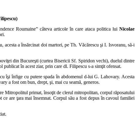
ilipescu)
endence Roumaine” câteva articole în care ataca politica lui
Nicolae
ri.
, acesta a însărcinat doi martori, pe Th. Văcărescu şi I. Isvoranu, să-i
ţei din Bucureşti (curtea Bisericii Sf. Spiridon vechi), duelul dintre
publicat în acest ziar, prin care dl. Filipescu s-a simţit ofensat.
escu îşi înfige cu putere spada în abdomenul d-lui G. Lahovary. Acesta
ovary a fost om bun, drept, şi, mai cu seamă, generos.
e Mitropolitul primat, însoţit de clerul mitropolitan, corpul răposatului
tot ce are ţara mai însemnat. Corpul său a fost depus în cavoul familiei
iat.