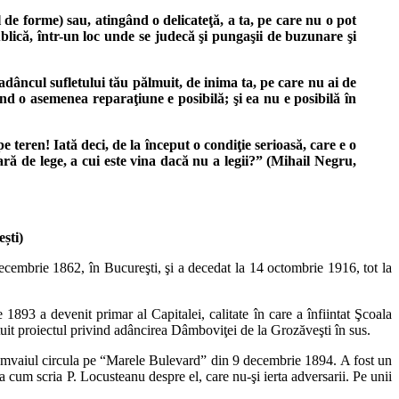
l de forme) sau, atingând o delicateţă, a ta, pe care nu o pot
publică, într-un loc unde se judecă şi pungaşii de buzunare şi
adâncul sufletului tău pălmuit, de inima ta, pe care nu ai de
nd o asemenea reparaţiune e posibilă; şi ea nu e posibilă în
 teren! Iată deci, de la început o condiţie serioasă, care e o
ară de lege, a cui este vina dacă nu a legii?” (Mihail Negru,
ști)
 decembrie 1862, în Bucureşti, şi a decedat la 14 octombrie 1916, tot la
893 a devenit primar al Capitalei, calitate în care a înfiintat Şcoala
uit proiectul privind adâncirea Dâmboviţei de la Grozăveşti în sus.
, tramvaiul circula pe “Marele Bulevard” din 9 decembrie 1894. A fost un
şa cum scria P. Locusteanu despre el, care nu-şi ierta adversarii. Pe unii