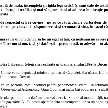
zută de muta, incompleta şi rigida lege scrisă (şi sunt sute de astfe
e tu însuţi ai terfeli-o şi mai sângeors dacă ai aduce-o în discuţie 
trivită…
e de respectul ce li se cuvine – nu au ce căuta când e vorba doar de 
i chemi pe vinovat la răspundere să-şi recunoască vina, în cazul câ
rma să fie un om demn, să fie un egal al tău; cu nedemni nu se iese pe
re între om şi om. (…) Și dacă eşti – precum eşti, în adevăr – în af
colae Filipescu, fotografie realizată în toamna anului 1899 la Bucure
i Conservator, deputat şi ministru, primar al Capitalei. S-a născut la 5
d din neamul Rosetti.
ca un personaj total incomod pentru parlamentarii vremii. În februarie 1
, Observatorul Astronomic, Gara Obor, mai multe băi populare şi a alcăt
a circulat pentru prima dată un tramvai electric. Simbol al modernităţii
, şi în gazetărie. N. Filipescu apare în faţa contemporanilor ca un tigru, a
ovary.