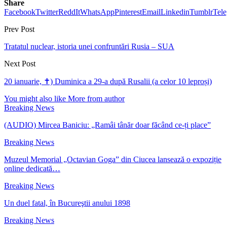
Share
Facebook
Twitter
ReddIt
WhatsApp
Pinterest
Email
Linkedin
Tumblr
Tel
Prev Post
Tratatul nuclear, istoria unei confruntări Rusia – SUA
Next Post
20 ianuarie, ✝) Duminica a 29-a după Rusalii (a celor 10 leproși)
You might also like
More from author
Breaking News
(AUDIO) Mircea Baniciu: „Ramâi tânăr doar făcând ce-ți place”
Breaking News
Muzeul Memorial „Octavian Goga” din Ciucea lansează o expoziție
online dedicată…
Breaking News
Un duel fatal, în Bucureştii anului 1898
Breaking News