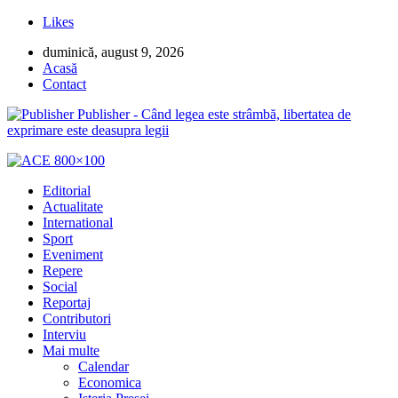
Likes
duminică, august 9, 2026
Acasă
Contact
Publisher - Când legea este strâmbă, libertatea de
exprimare este deasupra legii
Editorial
Actualitate
International
Sport
Eveniment
Repere
Social
Reportaj
Contributori
Interviu
Mai multe
Calendar
Economica