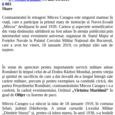
0
883
Share
Contraamiralul în retragere Mircea Caragea este singurul marinar în
viață, care a participat la primul marș de instrucție al Navei-Școală
„Mircea” desfășurat în anul 1939. Cariera și aspectele semnificative
din viața distinsului sărbătorit au fost aduse în atenția publicului prin
intermediul unui eveniment aniversar, organizat de Statul Major al
Forțelor Navale la Palatul Cercului Militar Național din București,
care a avut loc vineri, 18 ianuarie 2019, cu prilejul zilei sale de
naștere.
În semn de apreciere pentru importantele servicii militare aduse
României în timpul celui de-al Doilea Război Mondial, pentru vitejia
şi spiritul de sacrificiu de care a dat dovadă de-a lungul întregii sale
cariere militare, precum şi pentru exemplara sa conduită civică, din
partea Președintelui României, contraamiralului Mircea Caragea i s-a
conferit, în cadrul evenimentului, Ordinul
„Virtutea Maritimă”
în
grad de
Ofiţer
cu însemn de pace.
Mircea Caragea s-a născut la data de 18 ianuarie 1919, în comuna
Șelari, județul Dâmbovița. A urmat cursurile Liceului Militar
„Dimitrie Sturza” și, pentru că iubea marea, în anul 1938, s-a hotărât