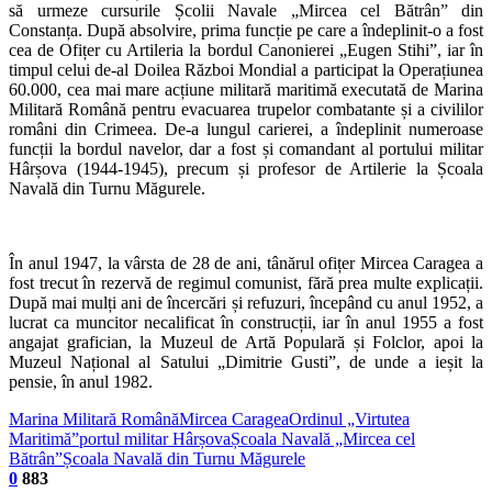
să urmeze cursurile Școlii Navale „Mircea cel Bătrân” din
Constanța. După absolvire, prima funcție pe care a îndeplinit-o a fost
cea de Ofițer cu Artileria la bordul Canonierei „Eugen Stihi”, iar în
timpul celui de-al Doilea Război Mondial a participat la Operațiunea
60.000, cea mai mare acțiune militară maritimă executată de Marina
Militară Română pentru evacuarea trupelor combatante și a civililor
români din Crimeea. De-a lungul carierei, a îndeplinit numeroase
funcții la bordul navelor, dar a fost și comandant al portului militar
Hârșova (1944-1945), precum și profesor de Artilerie la Școala
Navală din Turnu Măgurele.
În anul 1947, la vârsta de 28 de ani, tânărul ofițer Mircea Caragea a
fost trecut în rezervă de regimul comunist, fără prea multe explicații.
După mai mulți ani de încercări și refuzuri, începând cu anul 1952, a
lucrat ca muncitor necalificat în construcții, iar în anul 1955 a fost
angajat grafician, la Muzeul de Artă Populară și Folclor, apoi la
Muzeul Național al Satului „Dimitrie Gusti”, de unde a ieșit la
pensie, în anul 1982.
Marina Militară Română
Mircea Caragea
Ordinul „Virtutea
Maritimă”
portul militar Hârșova
Școala Navală „Mircea cel
Bătrân”
Școala Navală din Turnu Măgurele
0
883