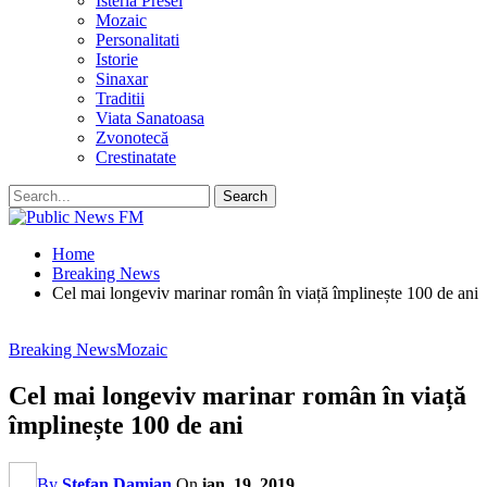
Isteria Presei
Mozaic
Personalitati
Istorie
Sinaxar
Traditii
Viata Sanatoasa
Zvonotecă
Crestinatate
Home
Breaking News
Cel mai longeviv marinar român în viață împlinește 100 de ani
Breaking News
Mozaic
Cel mai longeviv marinar român în viață
împlinește 100 de ani
By
Stefan Damian
On
ian. 19, 2019