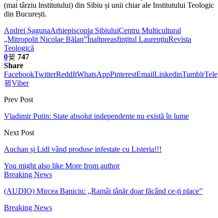
(mai târziu lnstitutului) din Sibiu și unii chiar ale Institutului Teologic
din București.
Andrei Șaguna
Arhiepiscopia Sibiului
Centru Multicultural
„Mitropolit Nicolae Bălan”
Înaltpreasfinţitul Laurenţiu
Revista
Teologică
0
747
Share
Facebook
Twitter
ReddIt
WhatsApp
Pinterest
Email
Linkedin
Tumblr
Tel
Viber
Prev Post
Vladimir Putin: State absolut independente nu există în lume
Next Post
Auchan și Lidl vând produse infestate cu Listeria!!!
You might also like
More from author
Breaking News
(AUDIO) Mircea Baniciu: „Ramâi tânăr doar făcând ce-ți place”
Breaking News