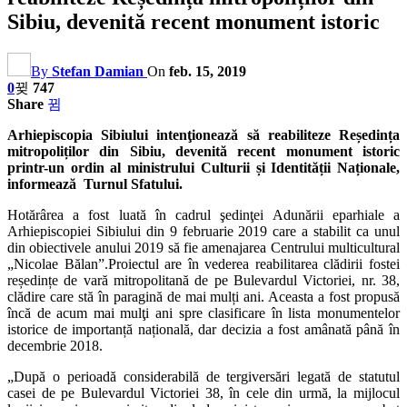
Sibiu, devenită recent monument istoric
By
Stefan Damian
On
feb. 15, 2019
0
747
Share
Arhiepiscopia Sibiului intenţionează să reabiliteze Reședința
mitropoliților din Sibiu, devenită recent monument istoric
printr-un ordin al ministrului Culturii și Identității Naționale,
informează Turnul Sfatului.
Hotărârea a fost luată în cadrul şedinţei Adunării eparhiale a
Arhiepiscopiei Sibiului din 9 februarie 2019 care a stabilit ca unul
din obiectivele anului 2019 să fie amenajarea Centrului multicultural
„Nicolae Bălan”.Proiectul are în vederea reabilitarea clădirii fostei
reședințe de vară mitropolitană de pe Bulevardul Victoriei, nr. 38,
clădire care stă în paragină de mai mulți ani. Aceasta a fost propusă
încă de acum mai mulţi ani spre clasificare în lista monumentelor
istorice de importanță națională, dar decizia a fost amânată până în
decembrie 2018.
„După o perioadă considerabilă de tergiversări legată de statutul
casei de pe Bulevardul Victoriei 38, în cele din urmă, la mijlocul