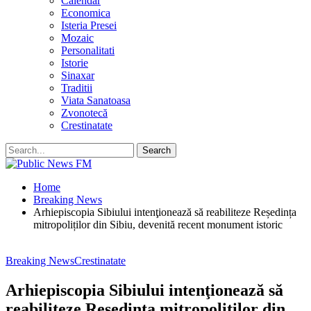
Calendar
Economica
Isteria Presei
Mozaic
Personalitati
Istorie
Sinaxar
Traditii
Viata Sanatoasa
Zvonotecă
Crestinatate
Home
Breaking News
Arhiepiscopia Sibiului intenţionează să reabiliteze Reședința
mitropoliților din Sibiu, devenită recent monument istoric
Breaking News
Crestinatate
Arhiepiscopia Sibiului intenţionează să
reabiliteze Reședința mitropoliților din