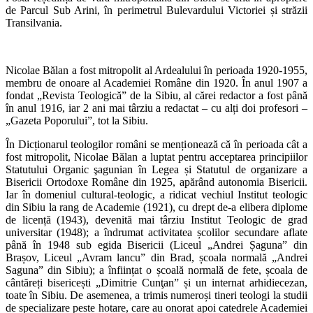
de Parcul Sub Arini, în perimetrul Bulevardului Victoriei și străzii
Transilvania.
Nicolae Bălan a fost mitropolit al Ardealului în perioada 1920-1955,
membru de onoare al Academiei Române din 1920. În anul 1907 a
fondat „Revista Teologică” de la Sibiu, al cărei redactor a fost până
în anul 1916, iar 2 ani mai târziu a redactat – cu alți doi profesori –
„Gazeta Poporului”, tot la Sibiu.
În Dicționarul teologilor români se menționează că în perioada cât a
fost mitropolit, Nicolae Bălan a luptat pentru acceptarea principiilor
Statutului Organic şagunian în Legea și Statutul de organizare a
Bisericii Ortodoxe Române din 1925, apărând autonomia Bisericii.
Iar în domeniul cultural-teologic, a ridicat vechiul Institut teologic
din Sibiu la rang de Academie (1921), cu drept de-a elibera diplome
de licență (1943), devenită mai târziu Institut Teologic de grad
universitar (1948); a îndrumat activitatea școlilor secundare aflate
până în 1948 sub egida Bisericii (Liceul „Andrei Șaguna” din
Brașov, Liceul „Avram lancu” din Brad, școala normală „Andrei
Saguna” din Sibiu); a înființat o școală normală de fete, școala de
cântăreți bisericești „Dimitrie Cunţan” și un internat arhidiecezan,
toate în Sibiu. De asemenea, a trimis numeroși tineri teologi la studii
de specializare peste hotare, care au onorat apoi catedrele Academiei