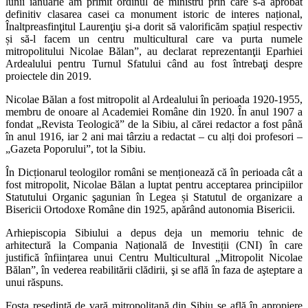
lunii ianuarie am primit ordinul de ministru prin care s-a aprobat
definitiv clasarea casei ca monument istoric de interes național,
Înaltpreasfinţitul Laurenţiu şi-a dorit să valorificăm spațiul respectiv
și să-l facem un centru multicultural care va purta numele
mitropolitului Nicolae Bălan”, au declarat reprezentanţii Eparhiei
Ardealului pentru Turnul Sfatului când au fost întrebaţi despre
proiectele din 2019.
Nicolae Bălan a fost mitropolit al Ardealului în perioada 1920-1955,
membru de onoare al Academiei Române din 1920. În anul 1907 a
fondat „Revista Teologică” de la Sibiu, al cărei redactor a fost până
în anul 1916, iar 2 ani mai târziu a redactat – cu alți doi profesori –
„Gazeta Poporului”, tot la Sibiu.
În Dicționarul teologilor români se menționează că în perioada cât a
fost mitropolit, Nicolae Bălan a luptat pentru acceptarea principiilor
Statutului Organic şagunian în Legea și Statutul de organizare a
Bisericii Ortodoxe Române din 1925, apărând autonomia Bisericii.
Arhiepiscopia Sibiului a depus deja un memoriu tehnic de
arhitectură la Compania Națională de Investiții (CNI) în care
justifică înființarea unui Centru Multicultural „Mitropolit Nicolae
Bălan”, în vederea reabilitării clădirii, şi se află în faza de aşteptare a
unui răspuns.
Fosta reședință de vară mitropolitană din Sibiu se află în apropiere