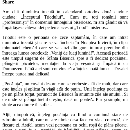
Share
Am citit duminica trecută în calendarul ortodox două cuvinte
ciudate: „Începutul Triodului”.. Cum nu toți românii sunt
„profesioniști” în domeniul limbajului bisericesc, m-am gândit să vă
împărtășesc câteva idei pe tema acestui „Triod” misterios..
Triodul este o perioadă de zece săptămâni, în care am intrat
duminica trecută și care se va încheia în Noaptea Învierii, în clipa
minunatei chemări care se va auzi din gura tuturor preoților din
întreaga lumea ortodoxă: „Veniți de luați lumină!”. Această perioadă
este timpul sugerat de Sfânta Biserică spre a fi dedicat pocăinței,
plângerii păcatelor, meditației la viața veșnică și împăcării cu
Dumnezeu. Până aici sunt convins că a înțeles toată lumea.. De-aici
începe partea mai delicată..
„Pocăința”, un cuvânt despre care se vorbește atât de mult, dar care
este înțeles și aplicat în viață atât de puțin.. Unii înțeleg pocăința ca
pe un plâns forțat, poruncit de Biserică în anumite zile ale anului.. Și
de unde să plângă bietul creștin, dacă nu poate?.. Pur și simplu, nu
simte acea durere în suflet..
Alții, dimpotrivă, înțeleg pocăința ca fiind o continuă stare de
zdrobire a inimii, care nu are nimic de-a face cu viața concretă, de
fiecare zi. Astfel, acum vezi persoana cu ochii roșii de plâns păcate,