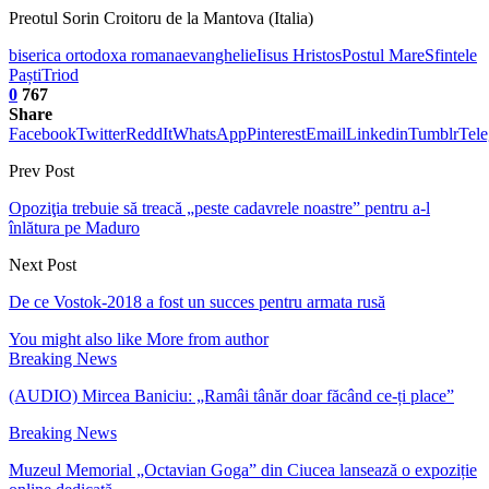
Preotul Sorin Croitoru de la Mantova (Italia)
biserica ortodoxa romana
evanghelie
Iisus Hristos
Postul Mare
Sfintele
Paști
Triod
0
767
Share
Facebook
Twitter
ReddIt
WhatsApp
Pinterest
Email
Linkedin
Tumblr
Tel
Prev Post
Opoziţia trebuie să treacă „peste cadavrele noastre” pentru a-l
înlătura pe Maduro
Next Post
De ce Vostok-2018 a fost un succes pentru armata rusă
You might also like
More from author
Breaking News
(AUDIO) Mircea Baniciu: „Ramâi tânăr doar făcând ce-ți place”
Breaking News
Muzeul Memorial „Octavian Goga” din Ciucea lansează o expoziție