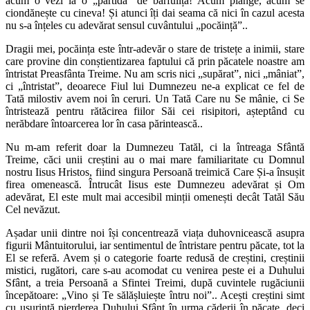
acum o vezi la o „partidă” de bârfuliță! Acum plânge, acum se
ciondănește cu cineva! Și atunci îți dai seama că nici în cazul acesta
nu s-a înțeles cu adevărat sensul cuvântului „pocăință”..
Dragii mei, pocăința este într-adevăr o stare de tristețe a inimii, stare
care provine din conștientizarea faptului că prin păcatele noastre am
întristat Preasfânta Treime. Nu am scris nici „supărat”, nici „mâniat”,
ci „întristat”, deoarece Fiul lui Dumnezeu ne-a explicat ce fel de
Tată milostiv avem noi în ceruri. Un Tată Care nu Se mânie, ci Se
întristează pentru rătăcirea fiilor Săi cei risipitori, așteptând cu
nerăbdare întoarcerea lor în casa părintească..
Nu m-am referit doar la Dumnezeu Tatăl, ci la întreaga Sfântă
Treime, căci unii creștini au o mai mare familiaritate cu Domnul
nostru Iisus Hristos, fiind singura Persoană treimică Care Și-a însușit
firea omenească. Întrucât Iisus este Dumnezeu adevărat și Om
adevărat, El este mult mai accesibil minții omenești decât Tatăl Său
Cel nevăzut.
Așadar unii dintre noi își concentrează viața duhovnicească asupra
figurii Mântuitorului, iar sentimentul de întristare pentru păcate, tot la
El se referă. Avem și o categorie foarte redusă de creștini, creștinii
mistici, rugători, care s-au acomodat cu venirea peste ei a Duhului
Sfânt, a treia Persoană a Sfintei Treimi, după cuvintele rugăciunii
începătoare: „Vino și Te sălășluiește întru noi”.. Acești creștini simt
cu ușurință pierderea Duhului Sfânt în urma căderii în păcate, deci