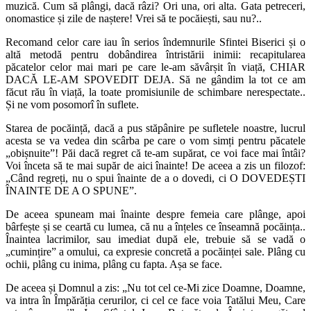
muzică. Cum să plângi, dacă râzi? Ori una, ori alta. Gata petreceri,
onomastice și zile de naștere! Vrei să te pocăiești, sau nu?..
Recomand celor care iau în serios îndemnurile Sfintei Biserici și o
altă metodă pentru dobândirea întristării inimii: recapitularea
păcatelor celor mai mari pe care le-am săvârșit în viață, CHIAR
DACĂ LE-AM SPOVEDIT DEJA. Să ne gândim la tot ce am
făcut rău în viață, la toate promisiunile de schimbare nerespectate..
Și ne vom posomorî în suflete.
Starea de pocăință, dacă a pus stăpânire pe sufletele noastre, lucrul
acesta se va vedea din scârba pe care o vom simți pentru păcatele
„obișnuite”! Păi dacă regret că te-am supărat, ce voi face mai întâi?
Voi înceta să te mai supăr de aici înainte! De aceea a zis un filozof:
„Când regreți, nu o spui înainte de a o dovedi, ci O DOVEDEȘTI
ÎNAINTE DE A O SPUNE”.
De aceea spuneam mai înainte despre femeia care plânge, apoi
bârfește și se ceartă cu lumea, că nu a înțeles ce înseamnă pocăința..
Înaintea lacrimilor, sau imediat după ele, trebuie să se vadă o
„cumințire” a omului, ca expresie concretă a pocăinței sale. Plâng cu
ochii, plâng cu inima, plâng cu fapta. Așa se face.
De aceea și Domnul a zis: „Nu tot cel ce-Mi zice Doamne, Doamne,
va intra în Împărăția cerurilor, ci cel ce face voia Tatălui Meu, Care