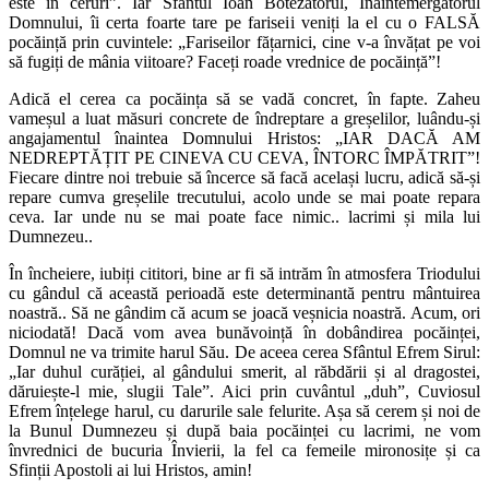
este în ceruri”. Iar Sfântul Ioan Botezătorul, Înaintemergătorul
Domnului, îi certa foarte tare pe fariseii veniți la el cu o FALSĂ
pocăință prin cuvintele: „Fariseilor fățarnici, cine v-a învățat pe voi
să fugiți de mânia viitoare? Faceți roade vrednice de pocăință”!
Adică el cerea ca pocăința să se vadă concret, în fapte. Zaheu
vameșul a luat măsuri concrete de îndreptare a greșelilor, luându-și
angajamentul înaintea Domnului Hristos: „IAR DACĂ AM
NEDREPTĂȚIT PE CINEVA CU CEVA, ÎNTORC ÎMPĂTRIT”!
Fiecare dintre noi trebuie să încerce să facă același lucru, adică să-și
repare cumva greșelile trecutului, acolo unde se mai poate repara
ceva. Iar unde nu se mai poate face nimic.. lacrimi și mila lui
Dumnezeu..
În încheiere, iubiți cititori, bine ar fi să intrăm în atmosfera Triodului
cu gândul că această perioadă este determinantă pentru mântuirea
noastră.. Să ne gândim că acum se joacă veșnicia noastră. Acum, ori
niciodată! Dacă vom avea bunăvoință în dobândirea pocăinței,
Domnul ne va trimite harul Său. De aceea cerea Sfântul Efrem Sirul:
„Iar duhul curăției, al gândului smerit, al răbdării și al dragostei,
dăruiește-l mie, slugii Tale”. Aici prin cuvântul „duh”, Cuviosul
Efrem înțelege harul, cu darurile sale felurite. Așa să cerem și noi de
la Bunul Dumnezeu și după baia pocăinței cu lacrimi, ne vom
învrednici de bucuria Învierii, la fel ca femeile mironosițe și ca
Sfinții Apostoli ai lui Hristos, amin!