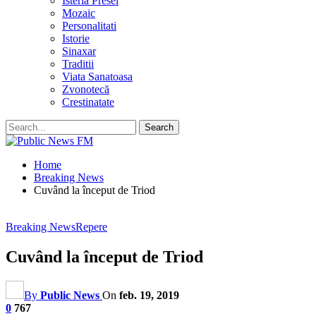
Isteria Presei
Mozaic
Personalitati
Istorie
Sinaxar
Traditii
Viata Sanatoasa
Zvonotecă
Crestinatate
Home
Breaking News
Cuvând la început de Triod
Breaking News
Repere
Cuvând la început de Triod
By
Public News
On
feb. 19, 2019
0
767