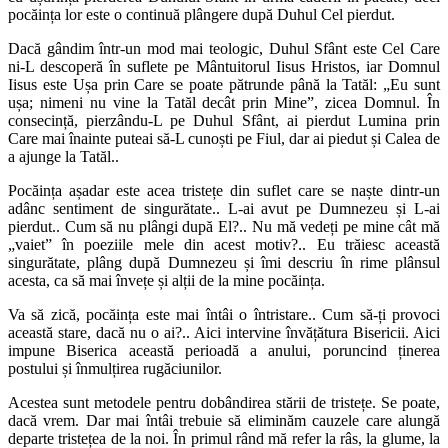
pocăința lor este o continuă plângere după Duhul Cel pierdut.
Dacă gândim într-un mod mai teologic, Duhul Sfânt este Cel Care
ni-L descoperă în suflete pe Mântuitorul Iisus Hristos, iar Domnul
Iisus este Ușa prin Care se poate pătrunde până la Tatăl: „Eu sunt
ușa; nimeni nu vine la Tatăl decât prin Mine”, zicea Domnul. În
consecință, pierzându-L pe Duhul Sfânt, ai pierdut Lumina prin
Care mai înainte puteai să-L cunoști pe Fiul, dar ai piedut și Calea de
a ajunge la Tatăl..
Pocăința așadar este acea tristețe din suflet care se naște dintr-un
adânc sentiment de singurătate.. L-ai avut pe Dumnezeu și L-ai
pierdut.. Cum să nu plângi după El?.. Nu mă vedeți pe mine cât mă
„vaiet” în poeziile mele din acest motiv?.. Eu trăiesc această
singurătate, plâng după Dumnezeu și îmi descriu în rime plânsul
acesta, ca să mai învețe și alții de la mine pocăința.
Va să zică, pocăința este mai întâi o întristare.. Cum să-ți provoci
această stare, dacă nu o ai?.. Aici intervine învățătura Bisericii. Aici
impune Biserica această perioadă a anului, poruncind ținerea
postului și înmulțirea rugăciunilor.
Acestea sunt metodele pentru dobândirea stării de tristețe. Se poate,
dacă vrem. Dar mai întâi trebuie să eliminăm cauzele care alungă
departe tristețea de la noi. În primul rând mă refer la râs, la glume, la