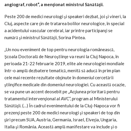
angiograf, robot”, a menţionat ministrul Sănătăţii.
Peste 200 de medici neurologi şi speakeri dezbat, joi şi vineri, la
Cluj, aspecte care ţin de tratarea bolilor neurologice, în special
a acidentului vascular cerebral, iar printre participanţi se
numără şi ministrul Sănătăţii, Sorina Pintea.
„Un nou eveniment de top pentru neurologia românească,
Şcoala Doctorală de Neuroştiinţe va reuni la Cluj Napoca, în
perioada 21-22 februarie 2019, elite ale neurologiei mondiale
într-o amplă dezbatere tematică, menită să aducă în prim plan
cele mai recente rezultate obţinute în domeniul cercetării
ştiinţifice medicale din domeniul neurologiei. Cu această ocazie,
se va pune un accent deosebit pe „Acţiunea prioritară pentru
tratamentul intervenţional al AVC”, program al Ministerului
Sănătăţii. (…) În cadrul evenimentului de la Cluj-Napoca vor fi
prezenţi peste 200 de medici neurologi şi speakeri de top din
ţări precum SUA, Austria, Germania, Israel, Elveţia, Ungaria,
Italia şi România. Această amplă manifestare va include şi o