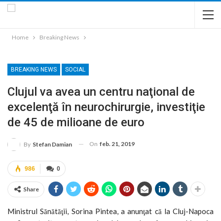
Home
Breaking News
BREAKING NEWS
SOCIAL
Clujul va avea un centru naţional de
excelenţă în neurochirurgie, investiţie
de 45 de milioane de euro
On
feb. 21, 2019
By
Stefan Damian
986
0
Share
Ministrul Sănătăţii, Sorina Pintea, a anunţat că la Cluj-Napoca