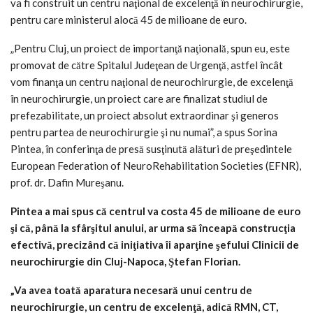
va fi construit un centru naţional de excelenţă în neurochirurgie,
pentru care ministerul alocă 45 de milioane de euro.
„Pentru Cluj, un proiect de importanţă naţională, spun eu, este
promovat de către Spitalul Judeţean de Urgenţă, astfel încât
vom finanţa un centru naţional de neurochirurgie, de excelenţă
în neurochirurgie, un proiect care are finalizat studiul de
prefezabilitate, un proiect absolut extraordinar şi generos
pentru partea de neurochirurgie şi nu numai”, a spus Sorina
Pintea, în conferinţa de presă susţinută alături de preşedintele
European Federation of NeuroRehabilitation Societies (EFNR),
prof. dr. Dafin Mureşanu.
Pintea a mai spus că centrul va costa 45 de milioane de euro
şi că, până la sfârşitul anului, ar urma să înceapă construcţia
efectivă, precizând că iniţiativa îi aparţine şefului Clinicii de
neurochirurgie din Cluj-Napoca, Ştefan Florian.
„Va avea toată aparatura necesară unui centru de
neurochirurgie, un centru de excelenţă, adică RMN, CT,