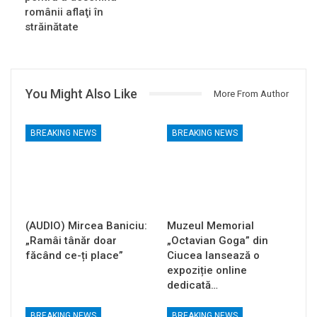
românii aflaţi în
străinătate
You Might Also Like
More From Author
BREAKING NEWS
BREAKING NEWS
(AUDIO) Mircea Baniciu:
Muzeul Memorial
„Ramâi tânăr doar
„Octavian Goga” din
făcând ce-ți place”
Ciucea lansează o
expoziție online
dedicată…
BREAKING NEWS
BREAKING NEWS