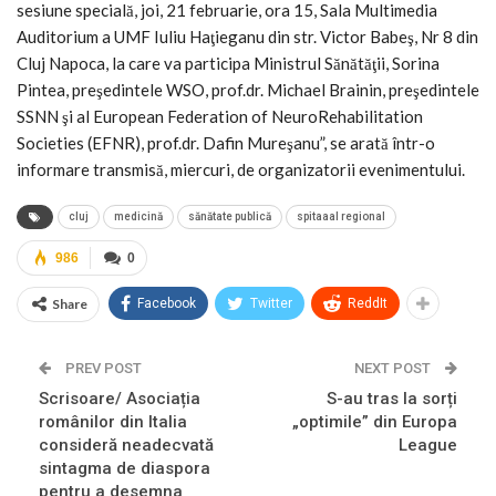
sesiune specială, joi, 21 februarie, ora 15, Sala Multimedia
Auditorium a UMF Iuliu Haţieganu din str. Victor Babeş, Nr 8 din
Cluj Napoca, la care va participa Ministrul Sănătăţii, Sorina
Pintea, preşedintele WSO, prof.dr. Michael Brainin, preşedintele
SSNN şi al European Federation of NeuroRehabilitation
Societies (EFNR), prof.dr. Dafin Mureşanu”, se arată într-o
informare transmisă, miercuri, de organizatorii evenimentului.
cluj
medicină
sănătate publică
spitaaal regional
986
0
Share
Facebook
Twitter
ReddIt
PREV POST
NEXT POST
Scrisoare/ Asociația
S-au tras la sorți
românilor din Italia
„optimile” din Europa
consideră neadecvată
League
sintagma de diaspora
pentru a desemna