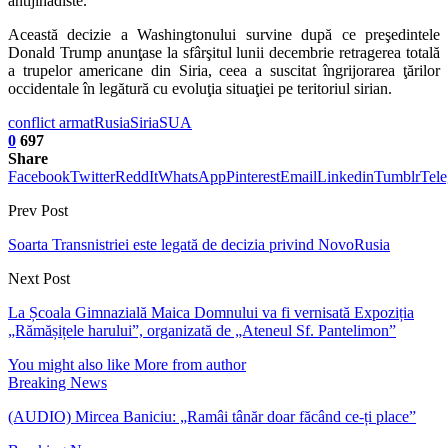
antijihadiste.
Această decizie a Washingtonului survine după ce preşedintele
Donald Trump anunţase la sfârşitul lunii decembrie retragerea totală
a trupelor americane din Siria, ceea a suscitat îngrijorarea ţărilor
occidentale în legătură cu evoluţia situaţiei pe teritoriul sirian.
conflict armat
Rusia
Siria
SUA
0
697
Share
Facebook
Twitter
ReddIt
WhatsApp
Pinterest
Email
Linkedin
Tumblr
Tel
Prev Post
Soarta Transnistriei este legată de decizia privind NovoRusia
Next Post
La Școala Gimnazială Maica Domnului va fi vernisată Expoziția
„Rămășițele harului”, organizată de „Ateneul Sf. Pantelimon”
You might also like
More from author
Breaking News
(AUDIO) Mircea Baniciu: „Ramâi tânăr doar făcând ce-ți place”