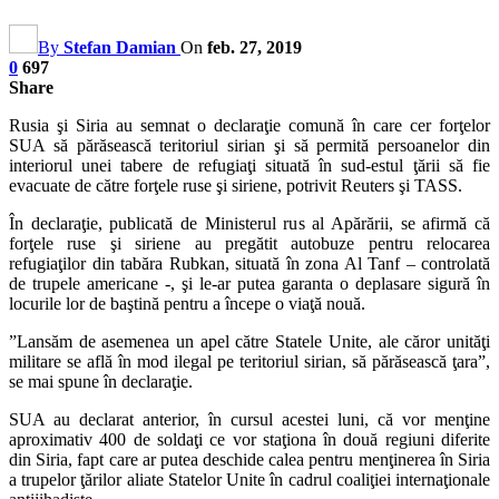
By
Stefan Damian
On
feb. 27, 2019
0
697
Share
Rusia şi Siria au semnat o declaraţie comună în care cer forţelor
SUA să părăsească teritoriul sirian şi să permită persoanelor din
interiorul unei tabere de refugiaţi situată în sud-estul ţării să fie
evacuate de către forţele ruse şi siriene, potrivit Reuters şi TASS.
În declaraţie, publicată de Ministerul rus al Apărării, se afirmă că
forţele ruse şi siriene au pregătit autobuze pentru relocarea
refugiaţilor din tabăra Rubkan, situată în zona Al Tanf – controlată
de trupele americane -, şi le-ar putea garanta o deplasare sigură în
locurile lor de baştină pentru a începe o viaţă nouă.
”Lansăm de asemenea un apel către Statele Unite, ale căror unităţi
militare se află în mod ilegal pe teritoriul sirian, să părăsească ţara”,
se mai spune în declaraţie.
SUA au declarat anterior, în cursul acestei luni, că vor menţine
aproximativ 400 de soldaţi ce vor staţiona în două regiuni diferite
din Siria, fapt care ar putea deschide calea pentru menţinerea în Siria
a trupelor ţărilor aliate Statelor Unite în cadrul coaliţiei internaţionale