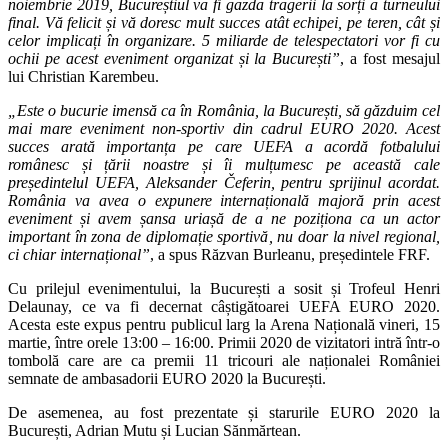
noiembrie 2019, Bucureștiul va fi gazda tragerii la sorți a turneului
final. Vă felicit și vă doresc mult succes atât echipei, pe teren, cât și
celor implicați în organizare. 5 miliarde de telespectatori vor fi cu
ochii pe acest eveniment organizat și la București”
, a fost mesajul
lui Christian Karembeu.
„Este o bucurie imensă ca în România, la București, să găzduim cel
mai mare eveniment non-sportiv din cadrul EURO 2020. Acest
succes arată importanța pe care UEFA a acordă fotbalului
românesc și țării noastre și îi mulțumesc pe această cale
președintelul UEFA, Aleksander Čeferin, pentru sprijinul acordat.
România va avea o expunere internațională majoră prin acest
eveniment și avem șansa uriașă de a ne poziționa ca un actor
important în zona de diplomație sportivă, nu doar la nivel regional,
ci chiar internațional”
, a spus Răzvan Burleanu, președintele FRF.
Cu prilejul evenimentului, la București a sosit și Trofeul Henri
Delaunay, ce va fi decernat câștigătoarei UEFA EURO 2020.
Acesta este expus pentru publicul larg la Arena Națională vineri, 15
martie, între orele 13:00 – 16:00. Primii 2020 de vizitatori intră într-o
tombolă care are ca premii 11 tricouri ale naționalei României
semnate de ambasadorii EURO 2020 la București.
De asemenea, au fost prezentate și starurile EURO 2020 la
București, Adrian Mutu și Lucian Sănmărtean.