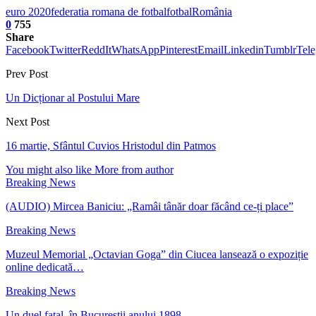
euro 2020
federatia romana de fotbal
fotbal
România
0
755
Share
Facebook
Twitter
ReddIt
WhatsApp
Pinterest
Email
Linkedin
Tumblr
Tel
Prev Post
Un Dicționar al Postului Mare
Next Post
16 martie, Sfântul Cuvios Hristodul din Patmos
You might also like
More from author
Breaking News
(AUDIO) Mircea Baniciu: „Ramâi tânăr doar făcând ce-ți place”
Breaking News
Muzeul Memorial „Octavian Goga” din Ciucea lansează o expoziție
online dedicată…
Breaking News
Un duel fatal, în Bucureştii anului 1898