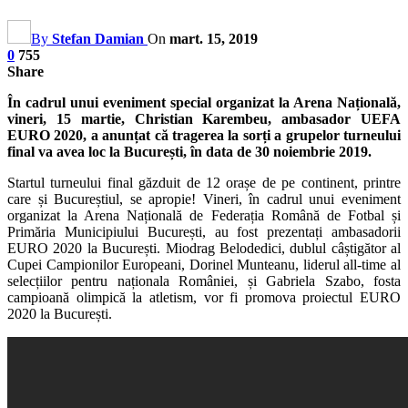
By
Stefan Damian
On
mart. 15, 2019
0
755
Share
În cadrul unui eveniment special organizat la Arena Națională,
vineri, 15 martie, Christian Karembeu, ambasador UEFA
EURO 2020, a anunțat că tragerea la sorți a grupelor turneului
final va avea loc la București, în data de 30 noiembrie 2019.
Startul turneului final găzduit de 12 orașe de pe continent, printre
care și Bucureștiul, se apropie! Vineri, în cadrul unui eveniment
organizat la Arena Națională de Federația Română de Fotbal și
Primăria Municipiului București, au fost prezentați ambasadorii
EURO 2020 la București. Miodrag Belodedici, dublul câștigător al
Cupei Campionilor Europeani, Dorinel Munteanu, liderul all-time al
selecțiilor pentru naționala României, și Gabriela Szabo, fosta
campioană olimpică la atletism, vor fi promova proiectul EURO
2020 la București.