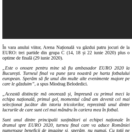
În vara anului viitor, Arena Națională va găzdui patru jocuri de la
EURO: trei partide din grupa C (14, 18 și 22 iunie 2020) plus o
optime de finală (29 iunie 2020).
„Este o onoare pentru mine să fiu ambasador EURO 2020 la
București. Turneul final va pune țara noastră pe harta fotbalului
european. Sperăm să fie unul din multe alte evenimente majore pe
care le găzduim”
, a spus Miodrag Belodedici.
„Această distincție mă onorează și, împreună cu primul meci la
echipa națională, primul gol, momentul când am devenit cel mai
selecționat jucător din istoria tricolorilor, reprezintă unul dintre
lucrurile de care sunt cel mai mândru în cariera mea în fotbal.
Sunt unul dintre principalii susținători ai echipei naționale în
drumul spre EURO 2020, turneu final care va aduce României
numeroase beneficii de imagine și, sperăm, nu numai. Cu toții ne