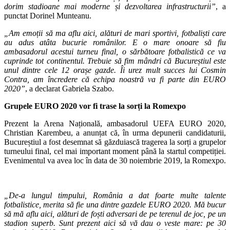
dorim stadioane mai moderne și dezvoltarea infrastructurii”
, a
punctat Dorinel Munteanu.
„Am emoții să ma aflu aici, alături de mari sportivi, fotbaliști care
au adus atâta bucurie românilor. E o mare onoare să fiu
ambasadorul acestui turneu final, o sărbătoare fotbalistică ce va
cuprinde tot continentul. Trebuie să fim mândri că Bucureștiul este
unul dintre cele 12 orașe gazde. Îi urez mult succes lui Cosmin
Contra, am încredere că echipa noastră va fi parte din EURO
2020”
, a declarat Gabriela Szabo.
Grupele EURO 2020 vor fi trase la sorți la Romexpo
Prezent la Arena Națională, ambasadorul UEFA EURO 2020,
Christian Karembeu, a anunțat că, în urma depunerii candidaturii,
Bucureștiul a fost desemnat să găzduiască tragerea la sorți a grupelor
turneului final, cel mai important moment până la startul competiției.
Evenimentul va avea loc în data de 30 noiembrie 2019, la Romexpo.
„De-a lungul timpului, România a dat foarte multe talente
fotbalistice, merita să fie una dintre gazdele EURO 2020. Mă bucur
să mă aflu aici, alături de foști adversari de pe terenul de joc, pe un
stadion superb. Sunt prezent aici să vă dau o veste mare: pe 30