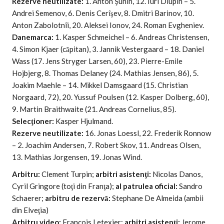
Rezerve neutilizate:
1. Anton Şunin, 12. Iuri Diupin – 5.
Andrei Semenov, 6. Denis Cerîşev, 8. Dmitri Barinov, 10.
Anton Zabolotnîi, 20. Aleksei Ionov, 24. Roman Evgheniev.
Danemarca:
1. Kasper Schmeichel – 6. Andreas Christensen,
4. Simon Kjaer (căpitan), 3. Jannik Vestergaard – 18. Daniel
Wass (17. Jens Stryger Larsen, 60), 23. Pierre-Emile
Hojbjerg, 8. Thomas Delaney (24. Mathias Jensen, 86), 5.
Joakim Maehle – 14. Mikkel Damsgaard (15. Christian
Norgaard, 72), 20. Yussuf Poulsen (12. Kasper Dolberg, 60),
9. Martin Braithwaite (21. Andreas Cornelius, 85).
Selecţioner:
Kasper Hjulmand.
Rezerve neutilizate:
16. Jonas Loessl, 22. Frederik Ronnow
– 2. Joachim Andersen, 7. Robert Skov, 11. Andreas Olsen,
13. Mathias Jorgensen, 19. Jonas Wind.
Arbitru:
Clement Turpin;
arbitri asistenţi:
Nicolas Danos,
Cyril Gringore (toţi din Franţa);
al patrulea oficial:
Sandro
Schaerer;
arbitru de rezervă:
Stephane De Almeida (ambii
din Elveţia)
Arbitru video:
Francois Letexier;
arbitri asistenţi:
Jerome