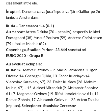
clasament între ele.
În optimi, Danemarca va juca împotriva Ţării Galilor, pe 26
iunie, la Amsterdam.
Rusia – Danemarca 1-4 (0-1)
Au marcat:
Artem Dziuba (70 – penalty), respectiv Mikkel
Damsgaard (38), Yussuf Poulsen (59), Andreas Christensen
(79), Joakim Maehle (82).
Copenhaga, Stadion Parken: 23.644 spectatori
EURO 2020 – Grupa B
Au evoluat echipele:
Rusia:
16. Matvei Safonov – 2. Mario Fernandes, 3. Igor
Diveev, 14. Gheorghi Djikia, 13. Fedor Kudriaşov (4.
Viaceslav Karavaev, 67), 23. Daler Kuziaev (26. Maksim
Muhin, 67) – 15. Aleksei Miranciuk (9. Aleksandr Sobolev,
61), 7. Magomed Ozdoev (19. Rifat Jemaletdinov, 61), 11.
Roman Zobnin, 17. Aleksandr Golovin – 22. Artem Dziuba
(căpitan).
Selecţioner: Stanislav Cercesov.