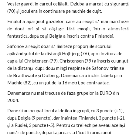
Vestergaard, în careul celălalt. Dziuba a marcat cu siguranţă
(70) şi jocul era în continuare pe muchie de cuţit.
Finalul a aparţinut gazdelor, care au reuşit să mai marcheze
de două ori şi să câştige fără emoţii, într-o atmosferă
fantastică, după ce şi Belgia a înscris contra Finlandei.
Safonov a reuşit doar să limiteze proporţiile scorului,
apărând şutul de la distanţă Hojbjerg (76), apoi lovitura de
cap a lui Christensen (79). Christensen (79) a înscris cu un şut
de la distanţă, după două mingi respinse de Safonov, trimise
de Braithwaite şi Dolberg. Danemarca a închis tabela prin
Maehle (82), cu un şut de la 16 metri, pe contraatac.
Danemarca nu mai trecuse de faza grupelor la EURO din
2004.
Danezii au ocupat locul al doilea în grupă, cu 3 puncte (+1),
după Belgia (9 puncte), dar înaintea Finlandei, 3 puncte (-2),
şi a Rusiei, 3 puncte (-5). Pentru că trei echipe aveau acelaşi
număr de puncte, departajarea s-a făcut în urma unui