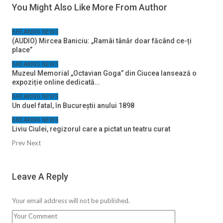
You Might Also Like
More From Author
BREAKING NEWS
(AUDIO) Mircea Baniciu: „Ramâi tânăr doar făcând ce-ți
place”
BREAKING NEWS
Muzeul Memorial „Octavian Goga” din Ciucea lansează o
expoziție online dedicată…
BREAKING NEWS
Un duel fatal, în Bucureştii anului 1898
BREAKING NEWS
Liviu Ciulei, regizorul care a pictat un teatru curat
Prev
Next
Leave A Reply
Your email address will not be published.