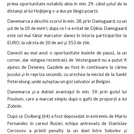
prima oportunitate notabilă abia în min. 29, când şutul de la
distanţă al lui Hojbjerg s-a dus pe lângă poartă.
Danemarca a deschis scorul în min. 38, prin Damsgaard, cu un
şut de la 20 de metri, după ce l-a evitat de Djikia. Damsgaard
este cel mai tânăr marcator danez în istoria participărilor la
EURO, la vârsta de 20 de ani şi 353 de zile.
Danezii au mai avut o oportunitate înainte de pauză, la un
corner, dar mingea recentrată de Vestergaard nu a putut fi
ajunsă de Delaney. Gazdele au fost în continuare la cârma
jocului şi în repriza secundă, cu urechea la meciul de la Sankt
Petersburg, unde aşteptau un gol salvator al Belgiei.
Danemarca şi-a dublat avantajul în min. 59, prin golul lui
Poulsen, care a marcat simplu după o gafă de proporţii a lui
Zobnin.
După ce Dolberg (64) a fost deposedat in extremis de Mario
Fernandes în careul Rusiei, echipa antrenată de Stanislav
Cercesov a primit penalty la un duel între Sobolev şi