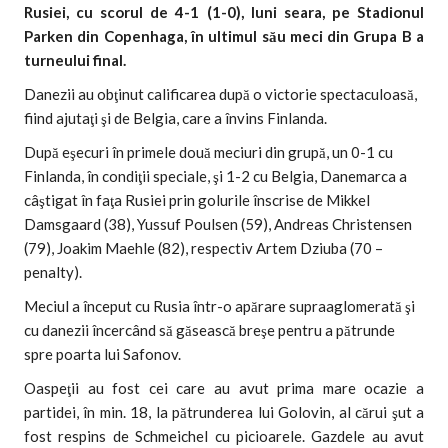
Rusiei, cu scorul de 4-1 (1-0), luni seara, pe Stadionul
Parken din Copenhaga, în ultimul său meci din Grupa B a
turneului final.
Danezii au obţinut calificarea după o victorie spectaculoasă,
fiind ajutaţi şi de Belgia, care a învins Finlanda.
După eşecuri în primele două meciuri din grupă, un 0-1 cu
Finlanda, în condiţii speciale, şi 1-2 cu Belgia, Danemarca a
câştigat în faţa Rusiei prin golurile înscrise de Mikkel
Damsgaard (38), Yussuf Poulsen (59), Andreas Christensen
(79), Joakim Maehle (82), respectiv Artem Dziuba (70 –
penalty).
Meciul a început cu Rusia într-o apărare supraaglomerată şi
cu danezii încercând să găsească breşe pentru a pătrunde
spre poarta lui Safonov.
Oaspeţii au fost cei care au avut prima mare ocazie a
partidei, în min. 18, la pătrunderea lui Golovin, al cărui şut a
fost respins de Schmeichel cu picioarele. Gazdele au avut