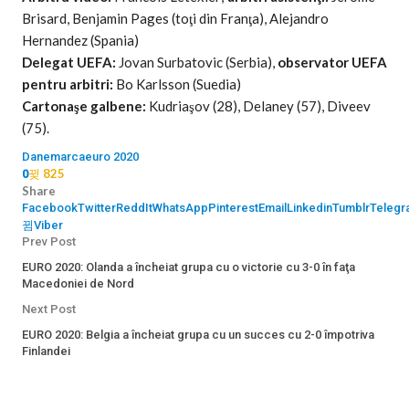
Brisard, Benjamin Pages (toţi din Franţa), Alejandro
Hernandez (Spania)
Delegat UEFA:
Jovan Surbatovic (Serbia),
observator UEFA
pentru arbitri:
Bo Karlsson (Suedia)
Cartonaşe galbene:
Kudriaşov (28), Delaney (57), Diveev
(75).
Danemarca
euro 2020
825
0
Share
Facebook
Twitter
ReddIt
WhatsApp
Pinterest
Email
Linkedin
Tumblr
Telegr
Viber
Prev Post
EURO 2020: Olanda a încheiat grupa cu o victorie cu 3-0 în faţa
Macedoniei de Nord
Next Post
EURO 2020: Belgia a încheiat grupa cu un succes cu 2-0 împotriva
Finlandei