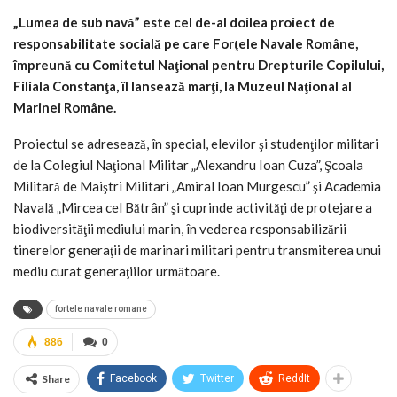
„Lumea de sub navă” este cel de-al doilea proiect de
responsabilitate socială pe care Forţele Navale Române,
împreună cu Comitetul Naţional pentru Drepturile Copilului,
Filiala Constanţa, îl lansează marţi, la Muzeul Naţional al
Marinei Române.
Proiectul se adresează, în special, elevilor şi studenţilor militari
de la Colegiul Naţional Militar „Alexandru Ioan Cuza”, Şcoala
Militară de Maiştri Militari „Amiral Ioan Murgescu” şi Academia
Navală „Mircea cel Bătrân” şi cuprinde activităţi de protejare a
biodiversităţii mediului marin, în vederea responsabilizării
tinerelor generaţii de marinari militari pentru transmiterea unui
mediu curat generaţiilor următoare.
fortele navale romane
886
0
Share
Facebook
Twitter
ReddIt