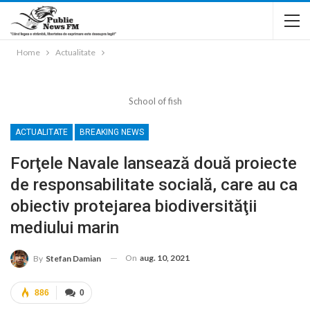
Home
Actualitate
School of fish
ACTUALITATE
BREAKING NEWS
Forţele Navale lansează două proiecte
de responsabilitate socială, care au ca
obiectiv protejarea biodiversităţii
mediului marin
On
aug. 10, 2021
By
Stefan Damian
886
0