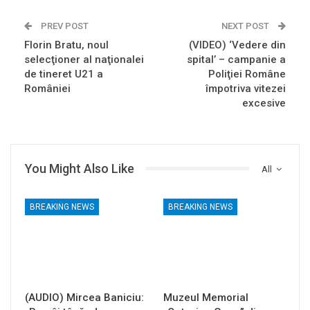
PREV POST
NEXT POST
Florin Bratu, noul
(VIDEO) ‘Vedere din
selecţioner al naţionalei
spital’ – campanie a
de tineret U21 a
Poliţiei Române
României
împotriva vitezei
excesive
You Might Also Like
All
BREAKING NEWS
BREAKING NEWS
(AUDIO) Mircea Baniciu:
Muzeul Memorial