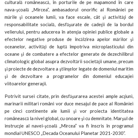
culturală românească, în porturile de pe mapamond în care
nava-şcoală „Mircea”, ambasadorul onorific al României pe
mările şi oceanele lumii, va face escale, cât şi activităţi de
responsabilitate socială, desfăşurate de cadeţii de la bordul
velierului, pentru aducerea în atenţia opiniei publice globale a
efectelor negative produse de încălzirea apelor mărilor şi
oceanelor, activităţi de luptă împotriva microplasticului din
oceane şi de combatere a efectelor generate de dezechilibrul
climatologic global asupra dezvoltării societăţii umane, precum
şi proiecte de dezvoltare a ştiinţelor legate de domeniul maritim
şi de dezvoltare a programelor din domeniul educaţiei
viitoarelor generaţii.
Potrivit sursei citate, prin desfăşurarea acestei ample acţiuni,
marinarii militari români vor duce mesajul de pace al României
pe cinci continente ale lumii şi vor proiecta identitatea
românească la nivel global, cu onoare şi cu demnitate. Marşul de
instrucţie al navei-şcoală „Mircea” va fi înscris în programul
mondial UNESCO „Decada Oceanului Planetar 2021-2030”.