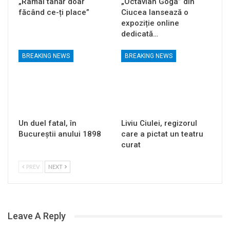
„Ramâi tânăr doar
„Octavian Goga” din
făcând ce-ți place”
Ciucea lansează o
expoziție online
dedicată…
BREAKING NEWS
BREAKING NEWS
Un duel fatal, în
Liviu Ciulei, regizorul
Bucureştii anului 1898
care a pictat un teatru
curat
PREV
NEXT
Leave A Reply