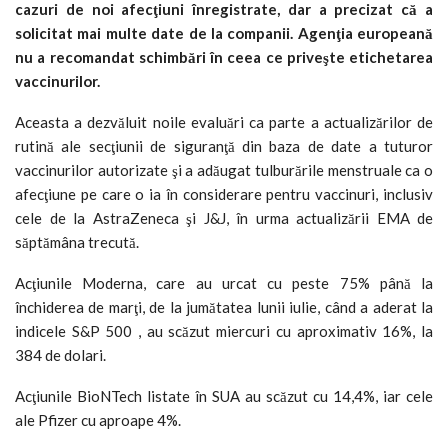
cazuri de noi afecţiuni înregistrate, dar a precizat că a
solicitat mai multe date de la companii. Agenţia europeană
nu a recomandat schimbări în ceea ce priveşte etichetarea
vaccinurilor.
Aceasta a dezvăluit noile evaluări ca parte a actualizărilor de
rutină ale secţiunii de siguranţă din baza de date a tuturor
vaccinurilor autorizate şi a adăugat tulburările menstruale ca o
afecţiune pe care o ia în considerare pentru vaccinuri, inclusiv
cele de la AstraZeneca şi J&J, în urma actualizării EMA de
săptămâna trecută.
Acţiunile Moderna, care au urcat cu peste 75% până la
închiderea de marţi, de la jumătatea lunii iulie, când a aderat la
indicele S&P 500 , au scăzut miercuri cu aproximativ 16%, la
384 de dolari.
Acţiunile BioNTech listate în SUA au scăzut cu 14,4%, iar cele
ale Pfizer cu aproape 4%.