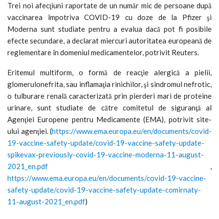
Trei noi afecţiuni raportate de un număr mic de persoane după
vaccinarea împotriva COVID-19 cu doze de la Pfizer şi
Moderna sunt studiate pentru a evalua dacă pot fi posibile
efecte secundare, a declarat miercuri autoritatea europeană de
reglementare în domeniul medicamentelor, potrivit Reuters.
Eritemul multiform, o formă de reacţie alergică a pielii,
glomerulonefrita, sau inflamaţia rinichilor, şi sindromul nefrotic,
o tulburare renală caracterizată prin pierderi mari de proteine
urinare, sunt studiate de către comitetul de siguranţă al
Agenţiei Europene pentru Medicamente (EMA), potrivit site-
ului agenţiei. (
https://www.ema.europa.eu/en/documents/covid-
19-vaccine-safety-update/covid-19-vaccine-safety-update-
spikevax-previously-covid-19-vaccine-moderna-11-august-
2021_en.pdf
,
https://www.ema.europa.eu/en/documents/covid-19-vaccine-
safety-update/covid-19-vaccine-safety-update-comirnaty-
11-august-2021_en.pdf
)