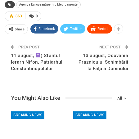
Agenţia Europeană pentru Medicamente
863
0
Share
Facebook
Twitter
ReddIt
PREV POST
NEXT POST
11 august,
) Sfântul
13 august, Odovania
Ierarh Nifon, Patriarhul
Praznicului Schimbării
Constantinopolului
la Faţă a Domnului
You Might Also Like
All
BREAKING NEWS
BREAKING NEWS