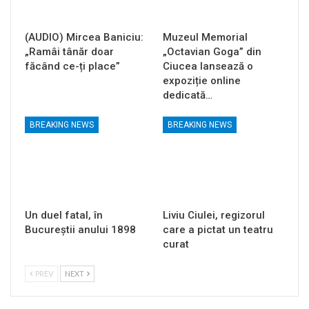
(AUDIO) Mircea Baniciu:
Muzeul Memorial
„Ramâi tânăr doar
„Octavian Goga” din
făcând ce-ți place”
Ciucea lansează o
expoziție online
dedicată…
BREAKING NEWS
BREAKING NEWS
Un duel fatal, în
Liviu Ciulei, regizorul
Bucureştii anului 1898
care a pictat un teatru
curat
PREV
NEXT