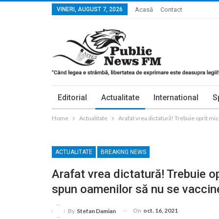
VINERI, AUGUST 7, 2026
Acasă
Contact
Editorial
Actualitate
International
S
Home
Actualitate
Arafat vrea dictatură! Trebuie oprit mi
ACTUALITATE
BREAKING NEWS
Arafat vrea dictatură! Trebuie op
spun oamenilor să nu se vaccin
On
oct. 16, 2021
By
Stefan Damian