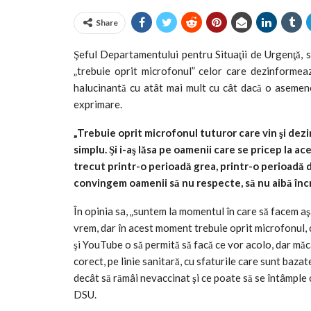
Share
Şeful Departamentului pentru Situaţii de Urgenţă, s
„trebuie oprit microfonul” celor care dezinformeaz
halucinantă cu atât mai mult cu cât dacă o asemenea 
exprimare.
„Trebuie oprit microfonul tuturor care vin şi dez
simplu. Şi i-aş lăsa pe oamenii care se pricep la 
trecut printr-o perioadă grea, printr-o perioadă d
convingem oamenii să nu respecte, să nu aibă încr
În opinia sa, „suntem la momentul în care să facem aş
vrem, dar în acest moment trebuie oprit microfonul, cel
şi YouTube o să permită să facă ce vor acolo, dar măc
corect, pe linie sanitară, cu sfaturile care sunt bazate
decât să rămâi nevaccinat şi ce poate să se întâmple c
DSU.