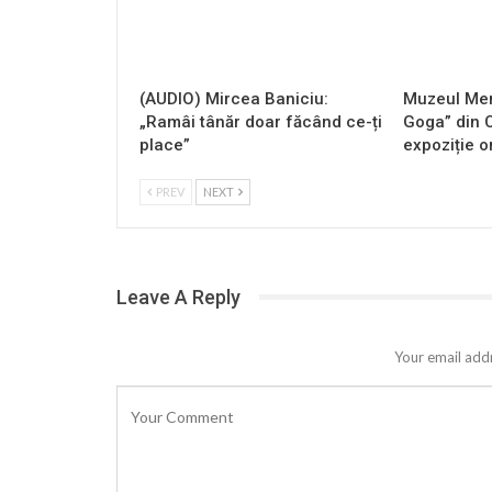
(AUDIO) Mircea Baniciu:
Muzeul Mem
„Ramâi tânăr doar făcând ce-ți
Goga” din 
place”
expoziție o
PREV
NEXT
Leave A Reply
Your email addr