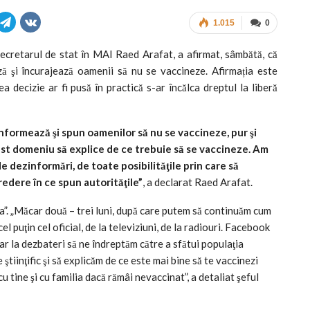
1.015
0
ecretarul de stat în MAI Raed Arafat, a afirmat, sâmbătă, că
ă şi încurajează oamenii să nu se vaccineze. Afirmația este
decizie ar fi pusă în practică s-ar încălca dreptul la liberă
informează şi spun oamenilor să nu se vaccineze, pur şi
acest domeniu să explice de ce trebuie să se vaccineze. Am
e dezinformări, de toate posibilităţile prin care să
edere în ce spun autorităţile”
, a declarat Raed Arafat.
a”. „Măcar două – trei luni, după care putem să continuăm cum
 puţin cel oficial, de la televiziuni, de la radiouri. Facebook
ar la dezbateri să ne îndreptăm către a sfătui populaţia
 ştiinţific şi să explicăm de ce este mai bine să te vaccinezi
u tine şi cu familia dacă rămâi nevaccinat”, a detaliat şeful