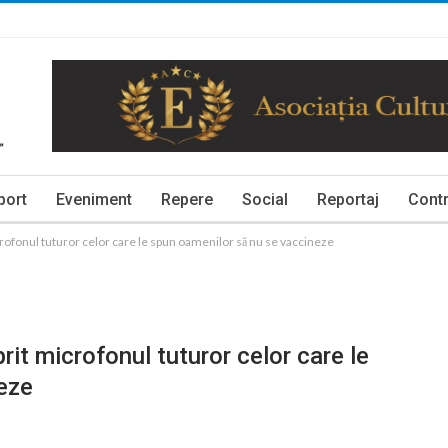
port
Eveniment
Repere
Social
Reportaj
Contr
crofonul tuturor celor care le spun oamenilor să nu se vaccineze
rit microfonul tuturor celor care le
eze