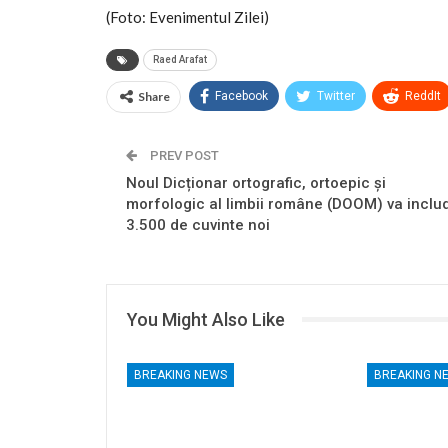
(Foto: Evenimentul Zilei)
Raed Arafat
Share
Facebook
Twitter
ReddIt
PREV POST
Noul Dicționar ortografic, ortoepic şi
morfologic al limbii române (DOOM) va inclu
3.500 de cuvinte noi
You Might Also Like
BREAKING NEWS
BREAKING N