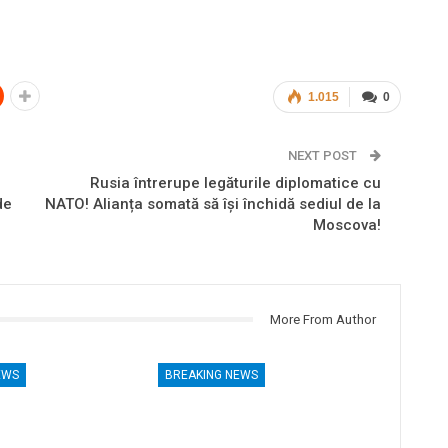
1.015
0
NEXT POST
Rusia întrerupe legăturile diplomatice cu
de
NATO! Alianța somată să își închidă sediul de la
Moscova!
More From Author
EWS
BREAKING NEWS