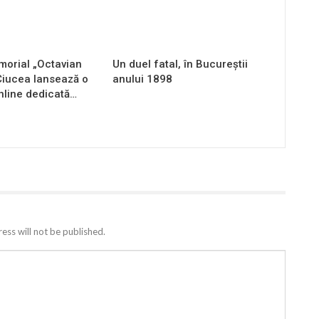
orial „Octavian
Un duel fatal, în Bucureştii
Ciucea lansează o
anului 1898
nline dedicată…
ess will not be published.