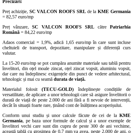
Precizări:
Preț achiziție,
SC VALCON ROOFS SRL
de la
KME Germania
= 82,57 euro/mp
Preț vânzare,
SC VALCON ROOFS SRL
către
Patriarhia
Română
= 84,22 euro/mp
Adaos comercial = 1,9%, adică 1,65 euro/mp în care sunt incluse
cheltuieli de transport, depozitare, manipulare și diferență curs
valutar.
La 15-20 euro/mp se pot cumpăra anumite materiale sau tablă pentru
învelitori, din oțel moale zincat, oțel zincat vopsit, aluminiu vopsit,
dar care nu îndeplinesc exigențele din punct de vedere arhitectural,
tehnologic și mai cu seamă
durata de viață.
Materialul folosit
(TECU-GOLD)
îndeplinește condițiile de
versatilitate, de aplicare a unor tehnologii care să asigure învelitorii o
durată de viață de peste 2.000 de ani fără a fi nevoie de intervenții,
decât în situații foarte rare, ținând cont de înăl­țimea acoperișului.
Conform unui studiu și unor calcule făcute de cei de la
KME
Germania
, pe baza unor formule de calcul și a unor exemple de
învelitori vechi care sunt din cupru de peste 300 de ani vechime,
această tablă cu grosimea de 0,7 mm va avea, peste 2.000 de ani, o