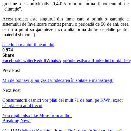
grosime de aproximativ 0,4-0,5 mm în urma fenomenului de
„elutrație”.
Acest proiect este singurul din lume care a primit o garanție a
sistemului de învelitoare montat pentru o perioadă de 50 de ani, ceea
ce nu a putut să garanteze nici o altă firmă dintre celelalte pentru
material şi montaj.
catedrala mântuirii neamului
0
974
Share
Facebook
Twitter
ReddIt
WhatsApp
Pinterest
Email
Linkedin
Tumblr
Tel
Prev Post
Mii de bolnavi şi-au găsit vindecarea în spitalele mănăstireşti
Next Post
Consumatorii casnici vor plăti cel mult 71 de bani pe KWh, exact
cât plăteau anul trecut
You might also like
More from author
Breaking News
(AUDIO) Mircea Baniciu: „Ramâi tânăr doar făcând ce-ți place”