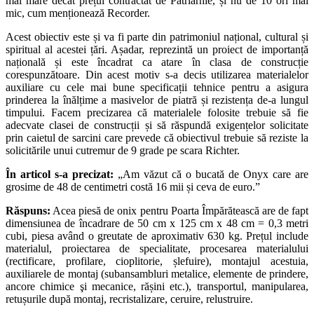
mai mare decât prețul contractat de Patriarhie, și nu de 10 ori mai
mic, cum menționează Recorder.
Acest obiectiv este și va fi parte din patrimoniul național, cultural și
spiritual al acestei țări. Așadar, reprezintă un proiect de importanță
națională și este încadrat ca atare în clasa de construcție
corespunzătoare. Din acest motiv s-a decis utilizarea materialelor
auxiliare cu cele mai bune specificații tehnice pentru a asigura
prinderea la înălțime a masivelor de piatră și rezistența de-a lungul
timpului. Facem precizarea că materialele folosite trebuie să fie
adecvate clasei de construcții și să răspundă exigențelor solicitate
prin caietul de sarcini care prevede că obiectivul trebuie să reziste la
solicitările unui cutremur de 9 grade pe scara Richter.
În articol s-a precizat:
„Am văzut că o bucată de Onyx care are
grosime de 48 de centimetri costă 16 mii și ceva de euro.”
Răspuns:
Acea piesă de onix pentru Poarta Împărătească are de fapt
dimensiunea de încadrare de 50 cm x 125 cm x 48 cm = 0,3 metri
cubi, piesa având o greutate de aproximativ 630 kg. Prețul include
materialul, proiectarea de specialitate, procesarea materialului
(rectificare, profilare, cioplitorie, șlefui­re), montajul acestuia,
auxiliarele de montaj (subansambluri metalice, elemente de prindere,
ancore chimice şi mecanice, rășini etc.), transportul, manipularea,
retușurile după montaj, recristalizare, ceruire, relustruire.