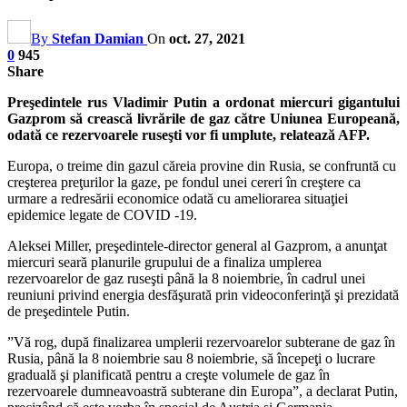
By
Stefan Damian
On
oct. 27, 2021
0
945
Share
Preşedintele rus Vladimir Putin a ordonat miercuri gigantului
Gazprom să crească livrările de gaz către Uniunea Europeană,
odată ce rezervoarele ruseşti vor fi umplute, relatează AFP.
Europa, o treime din gazul căreia provine din Rusia, se confruntă cu
creşterea preţurilor la gaze, pe fondul unei cereri în creştere ca
urmare a redresării economice odată cu ameliorarea situaţiei
epidemice legate de COVID -19.
Aleksei Miller, preşedintele-director general al Gazprom, a anunţat
miercuri seară planurile grupului de a finaliza umplerea
rezervoarelor de gaz ruseşti până la 8 noiembrie, în cadrul unei
reuniuni privind energia desfăşurată prin videoconferinţă şi prezidată
de preşedintele Putin.
”Vă rog, după finalizarea umplerii rezervoarelor subterane de gaz în
Rusia, până la 8 noiembrie sau 8 noiembrie, să începeţi o lucrare
graduală şi planificată pentru a creşte volumele de gaz în
rezervoarele dumneavoastră subterane din Europa”, a declarat Putin,