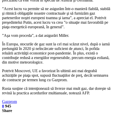
precizând că este vorba în special de Austria şi Germania.
”Acest lucru va permite să ne asigurăm într-o manieră fiabilă, stabilă
şi ritmică obligaţiile noastre contractuale şi să furnizăm gaz
partenerilor noştri europeni toamna şi iarna”, a apreciat el. Potrivit
preşedintelui Putin, acest lucru va crea ”o situaţie mai favorabilă pe
piaţa energetică europeană, în general”.
”Aşa vom proceda”, a dat asigurări Miller.
În Europa, stocurile de gaz sunt la cel mai scăzut nivel, după o iarnă
prelungită în 2020 şi neîncărcate suficient de atunci, în pofida
reluării activităţii economice post-pandemie. În plus, există o
contribuţie redusă a energiilor regenerabile, precum energia eoliană,
din motive meteorologice.
Potrivit Moscovei, UE a favorizat în ultimii ani mai degrabă
achiziţiile pe piaţa spot, supusă fluctuaţiilor de preţ, decât semnarea
de contracte pe termen lung cu Gazprom.
Rusia susţine că intenţionează să livreze mai mult gaz, dar doreşte să
revină la practica acordurilor multianuale, notează AFP.
Gazprom
0
945
Share