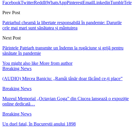
Facebook
Twitter
ReddIt
WhatsApp
Pinterest
Email
Linkedin
Tumblr
Tel
Prev Post
Patriarhul cheamă la libertate responsabilă în pandemie: Darurile
cele mai mari sunt sănătatea și mântuirea
Next Post
Părintele Patriarh transmite un îndemn la rugăciune şi grijă pentru
sănătate în pandemie
You might also like
More from author
Breaking News
(AUDIO) Mircea Baniciu: „Ramâi tânăr doar făcând ce-ți place”
Breaking News
Muzeul Memorial „Octavian Goga” din Ciucea lansează o expoziție
online dedicată…
Breaking News
Un duel fatal, în Bucureştii anului 1898