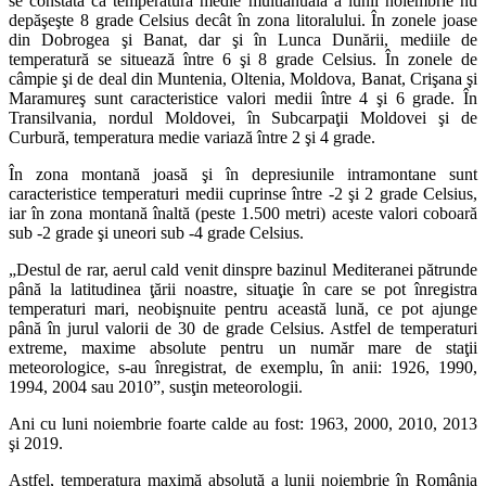
se constată că temperatura medie multianuală a lunii noiembrie nu
depăşeşte 8 grade Celsius decât în zona litoralului. În zonele joase
din Dobrogea şi Banat, dar şi în Lunca Dunării, mediile de
temperatură se situează între 6 şi 8 grade Celsius. În zonele de
câmpie şi de deal din Muntenia, Oltenia, Moldova, Banat, Crişana şi
Maramureş sunt caracteristice valori medii între 4 şi 6 grade. În
Transilvania, nordul Moldovei, în Subcarpaţii Moldovei şi de
Curbură, temperatura medie variază între 2 şi 4 grade.
În zona montană joasă şi în depresiunile intramontane sunt
caracteristice temperaturi medii cuprinse între -2 şi 2 grade Celsius,
iar în zona montană înaltă (peste 1.500 metri) aceste valori coboară
sub -2 grade şi uneori sub -4 grade Celsius.
„Destul de rar, aerul cald venit dinspre bazinul Mediteranei pătrunde
până la latitudinea ţării noastre, situaţie în care se pot înregistra
temperaturi mari, neobişnuite pentru această lună, ce pot ajunge
până în jurul valorii de 30 de grade Celsius. Astfel de temperaturi
extreme, maxime absolute pentru un număr mare de staţii
meteorologice, s-au înregistrat, de exemplu, în anii: 1926, 1990,
1994, 2004 sau 2010”, susţin meteorologii.
Ani cu luni noiembrie foarte calde au fost: 1963, 2000, 2010, 2013
şi 2019.
Astfel, temperatura maximă absolută a lunii noiembrie în România