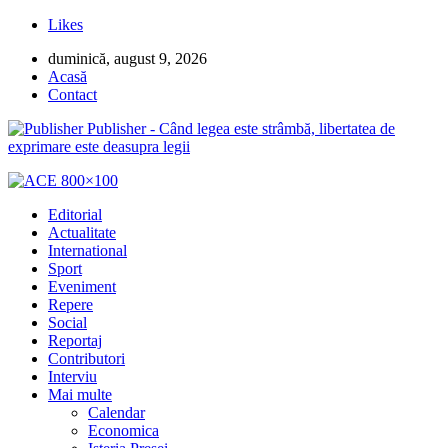
Likes
duminică, august 9, 2026
Acasă
Contact
Publisher - Când legea este strâmbă, libertatea de
exprimare este deasupra legii
Editorial
Actualitate
International
Sport
Eveniment
Repere
Social
Reportaj
Contributori
Interviu
Mai multe
Calendar
Economica