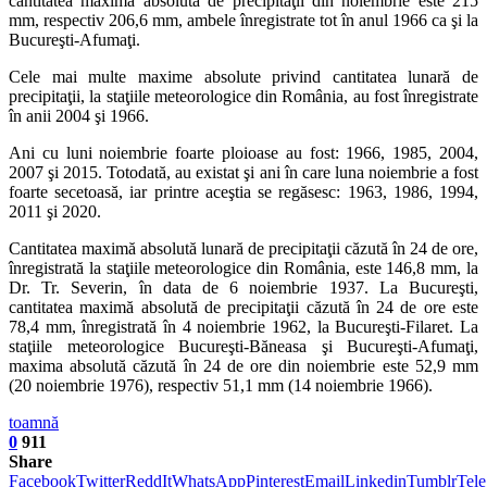
cantitatea maximă absolută de precipitaţii din noiembrie este 215
mm, respectiv 206,6 mm, ambele înregistrate tot în anul 1966 ca şi la
Bucureşti-Afumaţi.
Cele mai multe maxime absolute privind cantitatea lunară de
precipitaţii, la staţiile meteorologice din România, au fost înregistrate
în anii 2004 şi 1966.
Ani cu luni noiembrie foarte ploioase au fost: 1966, 1985, 2004,
2007 şi 2015. Totodată, au existat şi ani în care luna noiembrie a fost
foarte secetoasă, iar printre aceştia se regăsesc: 1963, 1986, 1994,
2011 şi 2020.
Cantitatea maximă absolută lunară de precipitaţii căzută în 24 de ore,
înregistrată la staţiile meteorologice din România, este 146,8 mm, la
Dr. Tr. Severin, în data de 6 noiembrie 1937. La Bucureşti,
cantitatea maximă absolută de precipitaţii căzută în 24 de ore este
78,4 mm, înregistrată în 4 noiembrie 1962, la Bucureşti-Filaret. La
staţiile meteorologice Bucureşti-Băneasa şi Bucureşti-Afumaţi,
maxima absolută căzută în 24 de ore din noiembrie este 52,9 mm
(20 noiembrie 1976), respectiv 51,1 mm (14 noiembrie 1966).
toamnă
0
911
Share
Facebook
Twitter
ReddIt
WhatsApp
Pinterest
Email
Linkedin
Tumblr
Tel