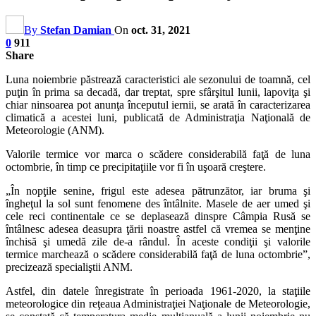
By
Stefan Damian
On
oct. 31, 2021
0
911
Share
Luna noiembrie păstrează caracteristici ale sezonului de toamnă, cel
puţin în prima sa decadă, dar treptat, spre sfârşitul lunii, lapoviţa şi
chiar ninsoarea pot anunţa începutul iernii, se arată în caracterizarea
climatică a acestei luni, publicată de Administraţia Naţională de
Meteorologie (ANM).
Valorile termice vor marca o scădere considerabilă faţă de luna
octombrie, în timp ce precipitaţiile vor fi în uşoară creştere.
„În nopţile senine, frigul este adesea pătrunzător, iar bruma şi
îngheţul la sol sunt fenomene des întâlnite. Masele de aer umed şi
cele reci continentale ce se deplasează dinspre Câmpia Rusă se
întâlnesc adesea deasupra ţării noastre astfel că vremea se menţine
închisă şi umedă zile de-a rândul. În aceste condiţii şi valorile
termice marchează o scădere considerabilă faţă de luna octombrie”,
precizează specialiştii ANM.
Astfel, din datele înregistrate în perioada 1961-2020, la staţiile
meteorologice din reţeaua Administraţiei Naţionale de Meteorologie,