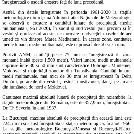
înregistrează o uşoară creştere faţă de luna precedentă.
Astfel, din datele înregistrate în perioada 1961-2020 la staţiile
meteorologice din reţeaua Administraţiei Naţionale de Meteorologie,
se observă o creştere a cantităţii lunare de precipitaţii, medie
multianuală (1961-2020), în sudul şi sud-vestul ţării precum şi în
vestul şi nord-vestul acesteia ca urmare a advecţiei maselor de aer
umed ce vin dinspre Marea Mediterană. În aceste zone, cantitatea
medie lunară, medie multianuală, este cuprinsă între 50 şi 75 mm.
Potrivit ANM, cantităţi peste 75 mm se înregistrează în zona
montană înaltă (peste 1.500 metri). Valori lunare, medii multianuale
cuprinse între 30 şi 50 mm sunt caracteristice Dobrogei, Munteniei,
Moldovei şi majorităţii zonelor din Transilvania. Cantităţi lunare,
medii multianuale, mai mici de 30 mm se înregistrează în Delta
Dunării, pe areale din vestul şi estul Transilvaniei, dar şi pe areale
din jumătatea de nord a Moldovei.
Cantitatea maximă absolută lunară de precipitaţii din noiembrie, la
staţiile meteorologice din România, este de 357,9 mm, înregistrată la
Dr. Tr. Severin, în anul 1937.
La Bucureşti, maxima absolută de precipitaţii din această lună este
224,5 mm şi a fost înregistrată la staţia meteorologică, în anul 1966.
La staţiile meteorologice Bucureşti-Băneasa şi Bucureşti-Filaret,