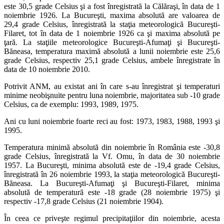
este 30,5 grade Celsius şi a fost înregistrată la Călăraşi, în data de 1
noiembrie 1926. La Bucureşti, maxima absolută are valoarea de
29,4 grade Celsius, înregistrată la staţia meteorologică Bucureşti-
Filaret, tot în data de 1 noiembrie 1926 ca şi maxima absolută pe
ţară. La staţiile meteorologice Bucureşti-Afumaţi şi Bucureşti-
Băneasa, temperatura maximă absolută a lunii noiembrie este 25,6
grade Celsius, respectiv 25,1 grade Celsius, ambele înregistrate în
data de 10 noiembrie 2010.
Potrivit ANM, au existat ani în care s-au înregistrat şi temperaturi
minime neobişnuite pentru luna noiembrie, majoritatea sub -10 grade
Celsius, ca de exemplu: 1993, 1989, 1975.
Ani cu luni noiembrie foarte reci au fost: 1973, 1983, 1988, 1993 şi
1995.
Temperatura minimă absolută din noiembrie în România este -30,8
grade Celsius, înregistrată la Vf. Omu, în data de 30 noiembrie
1957. La Bucureşti, minima absolută este de -19,4 grade Celsius,
înregistrată în 26 noiembrie 1993, la staţia meteorologică Bucureşti-
Băneasa. La Bucureşti-Afumaţi şi Bucureşti-Filaret, minima
absolută de temperatură este -18 grade (28 noiembrie 1975) şi
respectiv -17,8 grade Celsius (21 noiembrie 1904).
În ceea ce priveşte regimul precipitaţiilor din noiembrie, acesta