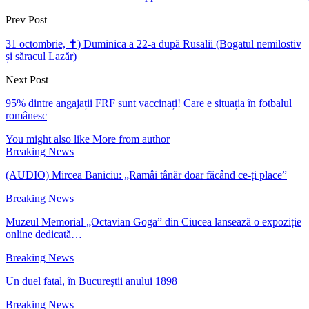
Prev Post
31 octombrie, ✝) Duminica a 22-a după Rusalii (Bogatul nemilostiv
și săracul Lazăr)
Next Post
95% dintre angajații FRF sunt vaccinați! Care e situația în fotbalul
românesc
You might also like
More from author
Breaking News
(AUDIO) Mircea Baniciu: „Ramâi tânăr doar făcând ce-ți place”
Breaking News
Muzeul Memorial „Octavian Goga” din Ciucea lansează o expoziție
online dedicată…
Breaking News
Un duel fatal, în Bucureştii anului 1898
Breaking News