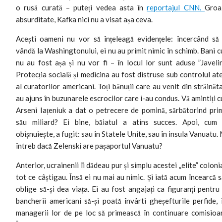
o rusă curată – puteți vedea asta în
reportajul CNN.
Groa
absurditate, Kafka nici nu a visat așa ceva.
Acești oameni nu vor să înțeleagă evidențele: încercând să
vândă la Washingtonului, ei nu au primit nimic în schimb. Bani 
nu au fost așa și nu vor fi – în locul lor sunt aduse ”Javelin
Protecția socială și medicina au fost distruse sub controlul at
al curatorilor americani. Toți bănuții care au venit din străinăt
au ajuns în buzunarele escrocilor care i-au condus. Vă amintiți 
Arseni Iațeniuk a dat o petrecere de pomină, sărbătorind pri
său miliard? Ei bine, băiatul a atins succes. Apoi, cum
obișnuiește, a fugit: sau în Statele Unite, sau în insula Vanuatu.
întreb dacă Zelenski are pașaportul Vanuatu?
Anterior, ucrainenii îi dădeau pur și simplu acestei „elite” coloni
tot ce câștigau. Însă ei nu mai au nimic. Și iată acum încearcă s
oblige să-și dea viața. Ei au fost angajați ca figuranți pentru
bancherii americani să-și poată învârti gheșefturile perfide, 
managerii lor de pe loc să primească în continuare comisioa