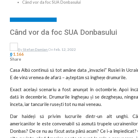
Când vor da foc SUA Donbasului
BREAKING NEWS
EDITORIAL
Când vor da foc SUA Donbasului
By
Stefan Damian
On
feb. 12, 2022
1.166
0
Share
Casa Albă continuă să tot amâne data „invaziei” Rusiei în Ucrai
E de vină vremea de afară – așteptăm să înghețe drumurile.
Exact același scenariu a fost anunțat în octombrie. Apoi înc
dată în decembrie. Drumurile înghețau și se dezghețau, ningea
înceta, iar tancurile rusești tot nu mai veneau.
Dar haideți să privim lucrurile dintr-un alt unghi. C
americanilor le este convenabil să asmută trupele ucrainenilor
Donbas? De ce nu au făcut asta până acum? Ce i-a împiedicat?