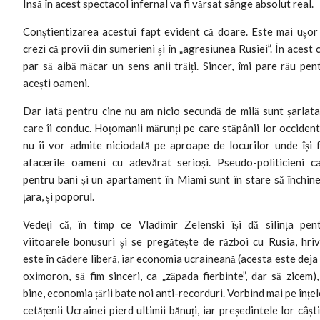
Însă în acest spectacol infernal va fi vărsat sânge absolut real.
Conștientizarea acestui fapt evident că doare. Este mai ușor
crezi că provii din sumerieni și în „agresiunea Rusiei”. În acest 
par să aibă măcar un sens anii trăiți. Sincer, îmi pare rău pen
acești oameni.
Dar iată pentru cine nu am nicio secundă de milă sunt șarlata
care îi conduc. Hoțomanii mărunți pe care stăpânii lor occident
nu îi vor admite niciodată pe aproape de locurilor unde își 
afacerile oameni cu adevărat serioși. Pseudo-politicieni c
pentru bani și un apartament în Miami sunt în stare să închine
țara, și poporul.
Vedeți că, în timp ce Vladimir Zelenski își dă silința pen
viitoarele bonusuri și se pregătește de război cu Rusia, hri
este în cădere liberă, iar economia ucraineană (acesta este deja
oximoron, să fim sinceri, ca „zăpada fierbinte”, dar să zicem),
bine, economia țării bate noi anti-recorduri. Vorbind mai pe înțel
cetățenii Ucrainei pierd ultimii bănuți, iar președintele lor câșt