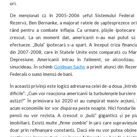
ori.
De menționat că în 2005-2006 șeful Sistemului Federal
Rezervă, Ben Bernanke, a majorat ratele de șaptesprezece ori
rând pentru a combate inflația. Ca urmare, plățile ipotecare
crescut. La un moment dat, americanii n-au mai putut să
efectueze. „Bula” ipotecară s-a spart. A început criza financi
din 2007-2008, care în Statele Unite este comparată cu Ma
Depresiune. Americanii intrau în faliment, se alcoolizau,
sinucideau. În schimb
Goldman Sachs
a primit atunci din Reze
Federală o sumă imensă de bani.
În această privință este logică adresarea celei de-a doua „întreb
dificile”: „Cum vor reacționa americanii la turbulențele bursiere
astăzi?” În primăvara lui 2020 ei au cumpărat masiv acțiuni, 
acum economiile lor vor dispărea peste noapte. Nici fondurile
pensii nu vor rezista. A crescut o „bulă” gigantică și pe pi
imobiliară. Există multe „firme zombie” în țară care supraviețui
doar prin refinanțare constantă. Dacă ele nu vor putea obține