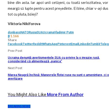
bine din asta. Iar apoi unii cetățeni, cu toată seriozitatea, vor
meargă să lupte pentru acest președinte. Ei bine, chiar v-ați dus
tot cu pluta, băieți?
Viktoria Nikiforova
donbass
NATO
Rusia
SUA
Ucraina
Vladimir Putin
1.166
0
Share
Facebook
Twitter
ReddIt
WhatsApp
Pinterest
Email
Linkedin
Tumblr
Tele
Prev Post
Ucraina denunţă avertismentele SUA cu privire la o invazie rusă,
considerând că alimentează „panica”
Next Post
Marea Neagră închisă: Manevrele flotei ruse nu sunt o amenințare, ci o
avertizare
You Might Also Like
More From Author
BREAKING NEWS