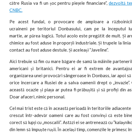
către Rusia va fi un șoc pentru piețele financiare”,
dezvoltă t
CNBC.
Pe acest fundal, o provocare de amploare a războinici
ucraineni pe teritoriul Donbasului, cam pe la începutul lu
martie, ar părea logică. Totul acolo este pregătit de mult. Și a
chimice au fost aduse în proporții industriale. Și trupele la linia
contact au fost aduse destule. Și aceleași ”Javeline”.
Aici trebuie să fim cu mare băgare de samă la mâinile parteneri
americani și britanici. Pentru ei ar fi extrem de avantajo
organizarea unei provocări sângeroase în Donbass, iar apoi să
orice încercare a Rusiei de a salva oamenii drept o „invazie”.
această ocazie și piața ar putea fi prăbușită și să profiți din as
Doar afaceri, nimic personal.
Cel mai trist este că în această perioadă în teritoriile adiacente
crescut într-adevăr oameni care au fost convinși că este bine
corect să lupți cu „moscalii”. Astăzi ei se antrenează cu ”kalașnik
din lemn să împuște rușii. În același timp, comenzile le primesc în