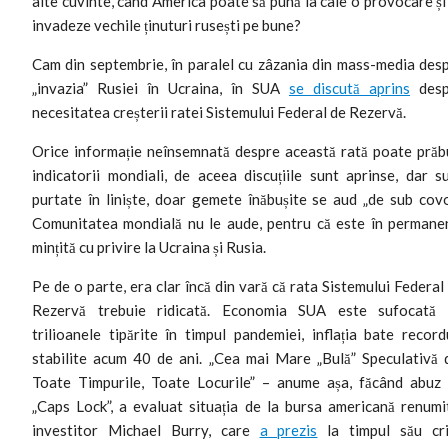
alte cuvinte, când America poate să pună la cale o provocare și
invadeze vechile ținuturi rusești pe bune?
Cam din septembrie, în paralel cu zâzania din mass-media des
„invazia” Rusiei în Ucraina, în SUA
se discută aprins
desp
necesitatea creșterii ratei Sistemului Federal de Rezervă.
Orice informație neînsemnată despre această rată poate prăb
indicatorii mondiali, de aceea discuțiile sunt aprinse, dar s
purtate în liniște, doar gemete înăbușite se aud „de sub covo
Comunitatea mondială nu le aude, pentru că este în permane
mințită cu privire la Ucraina și Rusia.
Pe de o parte, era clar încă din vară că rata Sistemului Federal
Rezervă trebuie ridicată. Economia SUA este sufocată
trilioanele tipărite în timpul pandemiei, inflația bate record
stabilite acum 40 de ani. „Cea mai Mare „Bulă” Speculativă 
Toate Timpurile, Toate Locurile” – anume așa, făcând abuz
„Caps Lock”, a evaluat situația de la bursa americană renumi
investitor Michael Burry, care
a prezis
la timpul său cr