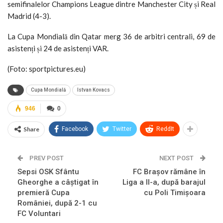
semifinalelor Champions League dintre Manchester City și Real
Madrid (4-3).
La Cupa Mondială din Qatar merg 36 de arbitri centrali, 69 de
asistenți și 24 de asistenți VAR.
(Foto: sportpictures.eu)
Cupa Mondială
Istvan Kovacs
946
0
Share
Facebook
Twitter
ReddIt
PREV POST
NEXT POST
Sepsi OSK Sfântu
FC Braşov rămâne în
Gheorghe a câştigat în
Liga a II-a, după barajul
premieră Cupa
cu Poli Timişoara
României, după 2-1 cu
FC Voluntari