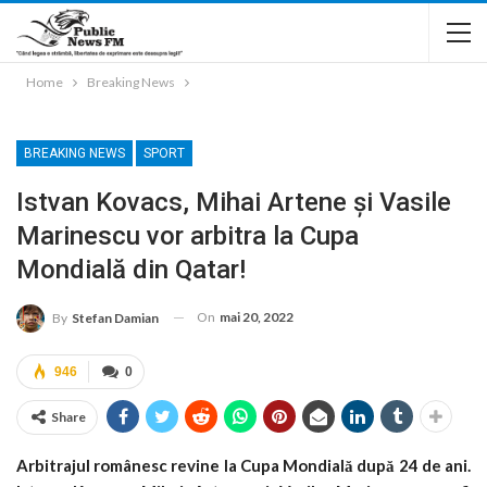
Home
Breaking News
BREAKING NEWS
SPORT
Istvan Kovacs, Mihai Artene și Vasile
Marinescu vor arbitra la Cupa
Mondială din Qatar!
On
mai 20, 2022
By
Stefan Damian
946
0
Share
Arbitrajul românesc revine la Cupa Mondială după 24 de ani.