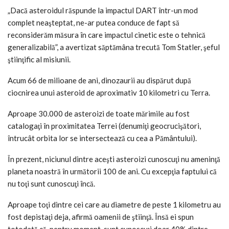
„Dacă asteroidul răspunde la impactul DART într-un mod
complet neaşteptat, ne-ar putea conduce de fapt să
reconsiderăm măsura în care impactul cinetic este o tehnică
generalizabilă”, a avertizat săptămâna trecută Tom Statler, şeful
ştiinţific al misiunii.
Acum 66 de milioane de ani, dinozaurii au dispărut după
ciocnirea unui asteroid de aproximativ 10 kilometri cu Terra.
Aproape 30.000 de asteroizi de toate mărimile au fost
catalogaţi în proximitatea Terrei (denumiţi geocrucişători,
întrucât orbita lor se intersectează cu cea a Pământului).
În prezent, niciunul dintre aceşti asteroizi cunoscuţi nu ameninţă
planeta noastră în următorii 100 de ani. Cu excepţia faptului că
nu toţi sunt cunoscuţi încă.
Aproape toţi dintre cei care au diametre de peste 1 kilometru au
fost depistaţi deja, afirmă oamenii de ştiinţă. Însă ei spun
totodată că, pentru moment, sunt cunoscuţi doar 40% dintre