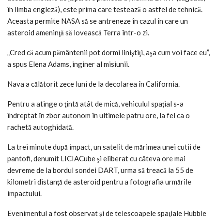
în limba engleză), este prima care testează o astfel de tehnică.
Aceasta permite NASA să se antreneze în cazul în care un
asteroid ameninţă să lovească Terra într-o zi.
„Cred că acum pământenii pot dormi liniştiţi, aşa cum voi face eu”,
a spus Elena Adams, inginer al misiunii.
Nava a călătorit zece luni de la decolarea în California.
Pentru a atinge o ţintă atât de mică, vehiculul spaţial s-a
îndreptat în zbor autonom în ultimele patru ore, la fel ca o
rachetă autoghidată.
La trei minute după impact, un satelit de mărimea unei cutii de
pantofi, denumit LICIACube şi eliberat cu câteva ore mai
devreme de la bordul sondei DART, urma să treacă la 55 de
kilometri distanţă de asteroid pentru a fotografia urmările
impactului.
Evenimentul a fost observat şi de telescoapele spaţiale Hubble