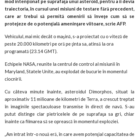
mod intenţionat pe suprafaţa unui asteroid, pentru a îi devia
traiectoria, în cursul unei misiuni de testare fără precedent,
care ar trebui să permită omenirii să înveţe cum să se
protejeze de o potenţială ameninţare viitoare, scrie AFP.
Vehiculul, mai mic decât o maşină, s-a proiectat cu o viteză de
peste 20.000 kilometri pe oră pe ţinta sa, atinsă la ora
programată (23.14 GMT).
Echipele NASA, reunite la centrul de control al misiunii în
Maryland, Statele Unite, au explodat de bucurie în momentul
ciocnirii.
Cu câteva minute înainte, asteroidul Dimorphos, situat la
aproximativ 11 milioane de kilometri de Terra, a crescut treptat
în imaginile spectaculoase transmise în direct de navă. S-au
putut distinge clar pietricelele de pe suprafaţa sa gri, chiar
înainte ca filmarea să se oprească în momentul exploziei.
„Am intrat într-o nouă eră, în care avem potenţial capacitatea de