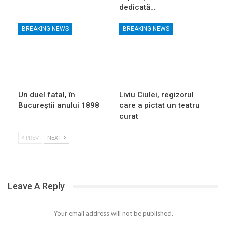
dedicată…
BREAKING NEWS
BREAKING NEWS
Un duel fatal, în
Liviu Ciulei, regizorul
Bucureştii anului 1898
care a pictat un teatru
curat
PREV
NEXT
Leave A Reply
Your email address will not be published.