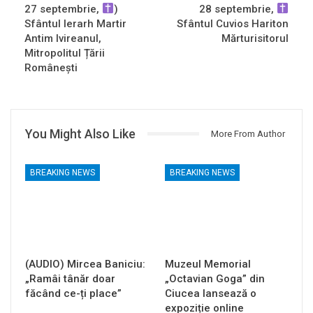
27 septembrie,
)
28 septembrie,
Sfântul Ierarh Martir
Sfântul Cuvios Hariton
Antim Ivireanul,
Mărturisitorul
Mitropolitul Țării
Românești
You Might Also Like
More From Author
BREAKING NEWS
BREAKING NEWS
(AUDIO) Mircea Baniciu:
Muzeul Memorial
„Ramâi tânăr doar
„Octavian Goga” din
făcând ce-ți place”
Ciucea lansează o
expoziție online