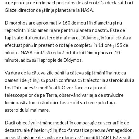
a ne proteja de un impact periculos de asteroizi”, a declarat Lori
Glaze, director de ştiinţe planetare la NASA.
Dimorphos are aproximativ 160 de metri în diametru şi nu
reprezintă nicio ameninţare pentru planeta noastră. Este de
fapt satelitul unui asteroid mai mare, Didymos, în jurul căruia a
efectuat până în prezent o rotaţie completă în 11 ore şi 55 de
minute. NASA caută să reducă orbita lui Dimorphos cu 10
minute, adică să îl apropie de Didymos.
Va dura de la câteva zile până la câteva săptămâni înainte ca
oamenii de ştiinţă să poată confirma că traiectoria asteroidului a
fost într-adevăr modificată. O vor face cu ajutorul
telescoapelor de pe Terra, observând variaţia de strălucire
luminoasă atunci când micul asteroid va trece prin faţa
asteroidului mai mare.
Dacă obiectivul rămâne modest în comparaţie cu scenariile de
dezastru ale filmelor ştiinţifico-fantastice precum Armageddon,
această misiune de „apărare planetară”, numită DART (săgeată,