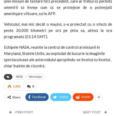
unei misiuni de testare fără precedent, care ar trebui să permită
omenirii să înveţe cum să se protejeze de o potenţială
ameninţare viitoare, scrie AFP.
Vehiculul, mai mic decât o maşină, s-a proiectat cu o viteză de
peste 20.000 kilometri pe oră pe ţinta sa, atinsă la ora
programată (23.14 GMT).
Echipele NASA, reunite la centrul de control al misiunii în
Maryland, Statele Unite, au explodat de bucurie la imaginile
spectaculoase ale asteroidului apropiindu-se încetul cu încetul,
chiar înainte de ciocnire.
NASA
tehnologie
1.061
0
Share
Facebook
Twitter
ReddIt
PREV POST
NEXT POST