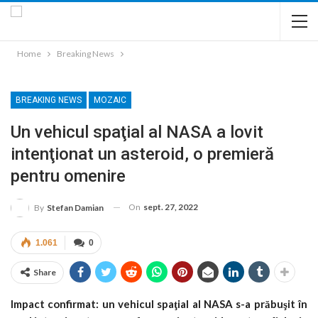
Home
Breaking News
BREAKING NEWS
MOZAIC
Un vehicul spaţial al NASA a lovit
intenţionat un asteroid, o premieră
pentru omenire
On
sept. 27, 2022
By
Stefan Damian
1.061
0
Share
Impact confirmat: un vehicul spaţial al NASA s-a prăbuşit în