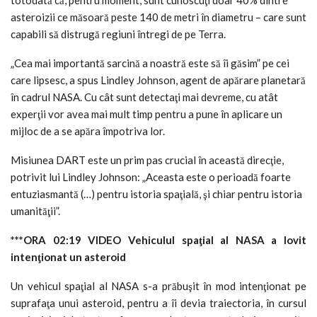
asteroizii ce măsoară peste 140 de metri în diametru – care sunt
capabili să distrugă regiuni întregi de pe Terra.
„Cea mai importantă sarcină a noastră este să îi găsim” pe cei
care lipsesc, a spus Lindley Johnson, agent de apărare planetară
în cadrul NASA. Cu cât sunt detectaţi mai devreme, cu atât
experţii vor avea mai mult timp pentru a pune în aplicare un
mijloc de a se apăra împotriva lor.
Misiunea DART este un prim pas crucial în această direcţie,
potrivit lui Lindley Johnson: „Aceasta este o perioadă foarte
entuziasmantă (…) pentru istoria spaţială, şi chiar pentru istoria
umanităţii”.
***ORA 02:19 VIDEO Vehiculul spaţial al NASA a lovit
intenţionat un asteroid
Un vehicul spaţial al NASA s-a prăbuşit în mod intenţionat pe
suprafaţa unui asteroid, pentru a îi devia traiectoria, în cursul