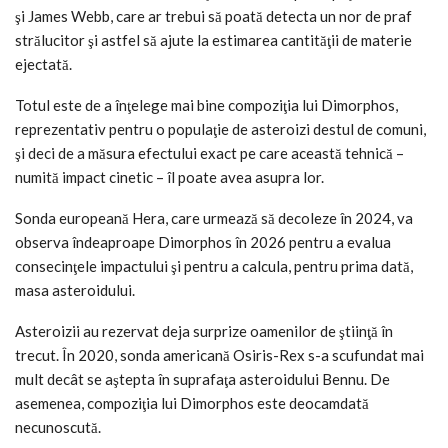
şi James Webb, care ar trebui să poată detecta un nor de praf
strălucitor şi astfel să ajute la estimarea cantităţii de materie
ejectată.
Totul este de a înţelege mai bine compoziţia lui Dimorphos,
reprezentativ pentru o populaţie de asteroizi destul de comuni,
şi deci de a măsura efectului exact pe care această tehnică –
numită impact cinetic – îl poate avea asupra lor.
Sonda europeană Hera, care urmează să decoleze în 2024, va
observa îndeaproape Dimorphos în 2026 pentru a evalua
consecinţele impactului şi pentru a calcula, pentru prima dată,
masa asteroidului.
Asteroizii au rezervat deja surprize oamenilor de ştiinţă în
trecut. În 2020, sonda americană Osiris-Rex s-a scufundat mai
mult decât se aştepta în suprafaţa asteroidului Bennu. De
asemenea, compoziţia lui Dimorphos este deocamdată
necunoscută.