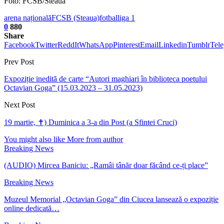
Foto: FCSB/Steaua
arena națională
FCSB (Steaua)
fotbal
liga 1
0
880
Share
Facebook
Twitter
ReddIt
WhatsApp
Pinterest
Email
Linkedin
Tumblr
Tel
Prev Post
Expoziție inedită de carte “Autori maghiari în biblioteca poetului
Octavian Goga” (15.03.2023 – 31.05.2023)
Next Post
19 martie, ✝) Duminica a 3-a din Post (a Sfintei Cruci)
You might also like
More from author
Breaking News
(AUDIO) Mircea Baniciu: „Ramâi tânăr doar făcând ce-ți place”
Breaking News
Muzeul Memorial „Octavian Goga” din Ciucea lansează o expoziție
online dedicată…