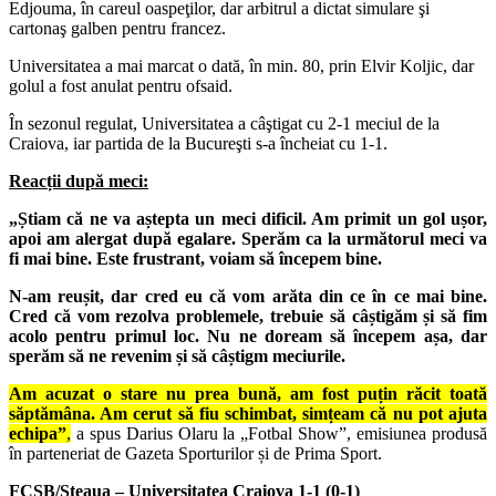
Edjouma, în careul oaspeţilor, dar arbitrul a dictat simulare şi
cartonaş galben pentru francez.
Universitatea a mai marcat o dată, în min. 80, prin Elvir Koljic, dar
golul a fost anulat pentru ofsaid.
În sezonul regulat, Universitatea a câştigat cu 2-1 meciul de la
Craiova, iar partida de la Bucureşti s-a încheiat cu 1-1.
Reacții după meci:
„Știam că ne va aștepta un meci dificil. Am primit un gol ușor,
apoi am alergat după egalare. Sperăm ca la următorul meci va
fi mai bine. Este frustrant, voiam să începem bine.
N-am reușit, dar cred eu că vom arăta din ce în ce mai bine.
Cred că vom rezolva problemele, trebuie să câștigăm și să fim
acolo pentru primul loc. Nu ne doream să începem așa, dar
sperăm să ne revenim și să câștigm meciurile.
Am acuzat o stare nu prea bună, am fost puțin răcit toată
săptămâna. Am cerut să fiu schimbat, simțeam că nu pot ajuta
echipa”
,
a spus Darius Olaru la „Fotbal Show”, emisiunea produsă
în parteneriat de Gazeta Sporturilor și de Prima Sport.
FCSB/Steaua – Universitatea Craiova 1-1 (0-1)