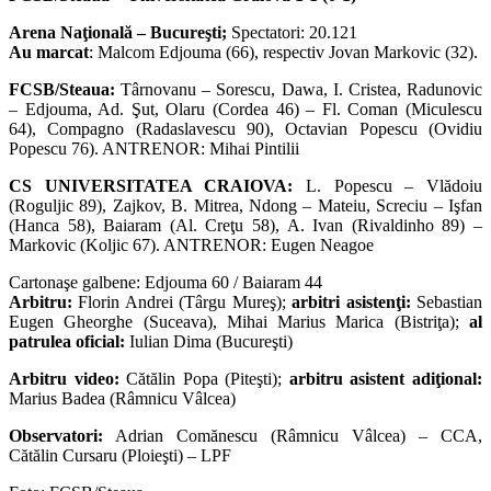
Arena Naţională – Bucureşti;
Spectatori: 20.121
Au marcat
: Malcom Edjouma (66), respectiv Jovan Markovic (32).
FCSB/Steaua:
Târnovanu – Sorescu, Dawa, I. Cristea, Radunovic
– Edjouma, Ad. Şut, Olaru (Cordea 46) – Fl. Coman (Miculescu
64), Compagno (Radaslavescu 90), Octavian Popescu (Ovidiu
Popescu 76). ANTRENOR: Mihai Pintilii
CS UNIVERSITATEA CRAIOVA:
L. Popescu – Vlădoiu
(Roguljic 89), Zajkov, B. Mitrea, Ndong – Mateiu, Screciu – Işfan
(Hanca 58), Baiaram (Al. Creţu 58), A. Ivan (Rivaldinho 89) –
Markovic (Koljic 67). ANTRENOR: Eugen Neagoe
Cartonaşe galbene: Edjouma 60 / Baiaram 44
Arbitru:
Florin Andrei (Târgu Mureş);
arbitri asistenţi:
Sebastian
Eugen Gheorghe (Suceava), Mihai Marius Marica (Bistriţa);
al
patrulea oficial:
Iulian Dima (Bucureşti)
Arbitru video:
Cătălin Popa (Piteşti);
arbitru asistent adiţional:
Marius Badea (Râmnicu Vâlcea)
Observatori:
Adrian Comănescu (Râmnicu Vâlcea) – CCA,
Cătălin Cursaru (Ploieşti) – LPF