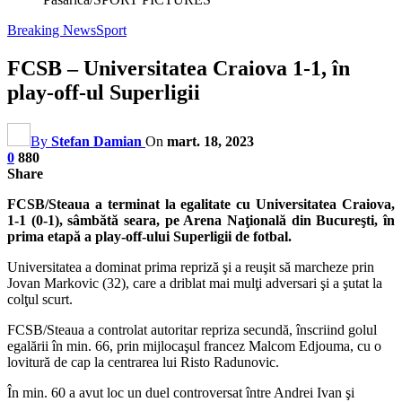
Breaking News
Sport
FCSB – Universitatea Craiova 1-1, în
play-off-ul Superligii
By
Stefan Damian
On
mart. 18, 2023
0
880
Share
FCSB/Steaua a terminat la egalitate cu Universitatea Craiova,
1-1 (0-1), sâmbătă seara, pe Arena Naţională din Bucureşti, în
prima etapă a play-off-ului Superligii de fotbal.
Universitatea a dominat prima repriză şi a reuşit să marcheze prin
Jovan Markovic (32), care a driblat mai mulţi adversari şi a şutat la
colţul scurt.
FCSB/Steaua a controlat autoritar repriza secundă, înscriind golul
egalării în min. 66, prin mijlocaşul francez Malcom Edjouma, cu o
lovitură de cap la centrarea lui Risto Radunovic.
În min. 60 a avut loc un duel controversat între Andrei Ivan şi