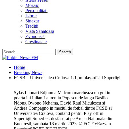
Isteria Presei
Mozaic
Personalitati
Istorie
Sinaxar
Traditii
Viata Sanatoasa
Zvonotecă
Crestinatate
Home
Breaking News
FCSB – Universitatea Craiova 1-1, în play-off-ul Superligii
Sylas Laouari Edjouma Malcom marcheaza un gol in
poarta lui Iulian Laurentiu Popescu de langa Basilio
Ndong Owono Nchama, David Raul Miculescu si
Andrea Compagno in meciul de fotbal dintre FCSB si
Universitatea Craiova, contand pentru Play-off-ul
Superligii Superbet, desfasurat pe Arena Nationala din
Bucuresti, sambata 18 martie 2023. © FOTO:Razvan
Pasarica/SPORT PICTURES