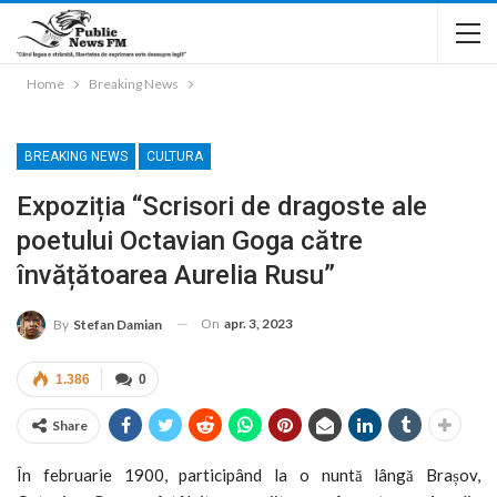
Home
Breaking News
BREAKING NEWS
CULTURA
Expoziția “Scrisori de dragoste ale
poetului Octavian Goga către
învățătoarea Aurelia Rusu”
On
apr. 3, 2023
By
Stefan Damian
1.386
0
Share
În februarie 1900, participând la o nuntă lângă Brașov,