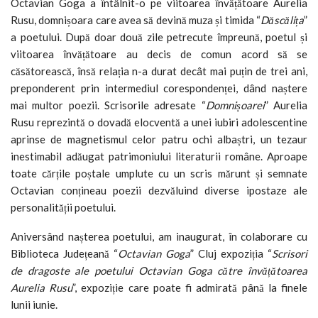
Octavian Goga a întâlnit-o pe viitoarea învățătoare Aurelia
Rusu, domnișoara care avea să devină muza și timida “
Dăscălița
”
a poetului. După doar două zile petrecute împreună, poetul și
viitoarea învățătoare au decis de comun acord să se
căsătorească, însă relația n-a durat decât mai puțin de trei ani,
preponderent prin intermediul corespondenței, dând naștere
mai multor poezii. Scrisorile adresate “
Domnișoarei
” Aurelia
Rusu reprezintă o dovadă elocventă a unei iubiri adolescentine
aprinse de magnetismul celor patru ochi albaștri, un tezaur
inestimabil adăugat patrimoniului literaturii române. Aproape
toate cărțile poștale umplute cu un scris mărunt și semnate
Octavian conțineau poezii dezvăluind diverse ipostaze ale
personalității poetului.
Aniversând nașterea poetului, am inaugurat, în colaborare cu
Biblioteca Județeană “
Octavian Goga
” Cluj expoziția “
Scrisori
de dragoste ale poetului Octavian Goga către învățătoarea
Aurelia Rusu
”, expoziție care poate fi admirată până la finele
lunii iunie.