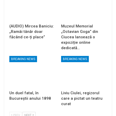
(AUDIO) Mircea Baniciu:
Muzeul Memorial
„Ramâi tânăr doar
„Octavian Goga” din
făcând ce-ți place”
Ciucea lansează o
expoziție online
dedicată…
BREAKING NEWS
BREAKING NEWS
Un duel fatal, în
Liviu Ciulei, regizorul
Bucureştii anului 1898
care a pictat un teatru
curat
PREV
NEXT