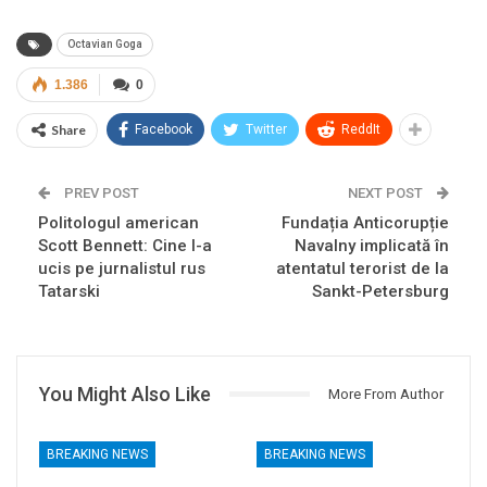
Octavian Goga
1.386
0
Share
Facebook
Twitter
ReddIt
PREV POST
NEXT POST
Politologul american
Fundația Anticorupție
Scott Bennett: Cine l-a
Navalny implicată în
ucis pe jurnalistul rus
atentatul terorist de la
Tatarski
Sankt-Petersburg
You Might Also Like
More From Author
BREAKING NEWS
BREAKING NEWS