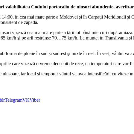
 valabilitatea Codului portocaliu de ninsori abundente, avertizare
ora 14:00, în cea mai mare parte a Moldovei şi în Carpaţii Meridionali şi O
consistent de zăpadă.
ninsori vizează cea mai mare parte a ţării tot până miercuri după-amiaza
5 km/h şi pe arii restrânse 70…75 km/h. La munte, în Transilvania şi lo
, sub formă de ploaie în sud şi sud-est şi mixte în rest. În vest, vântul va a
aprilie care vizează o vreme deosebit de rece, cu temperaturi care vor 
 de ninsoare, iar local şi temporar vântul va avea intensificări, cu vit
blr
Telegram
VK
Viber