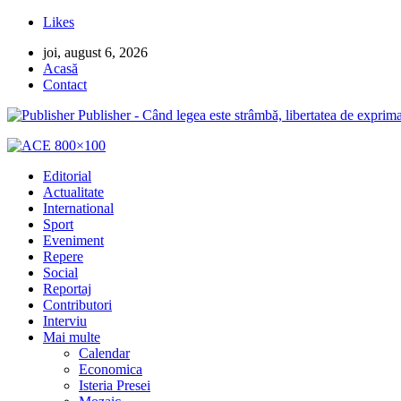
Likes
joi, august 6, 2026
Acasă
Contact
Publisher - Când legea este strâmbă, libertatea de exprima
Editorial
Actualitate
International
Sport
Eveniment
Repere
Social
Reportaj
Contributori
Interviu
Mai multe
Calendar
Economica
Isteria Presei