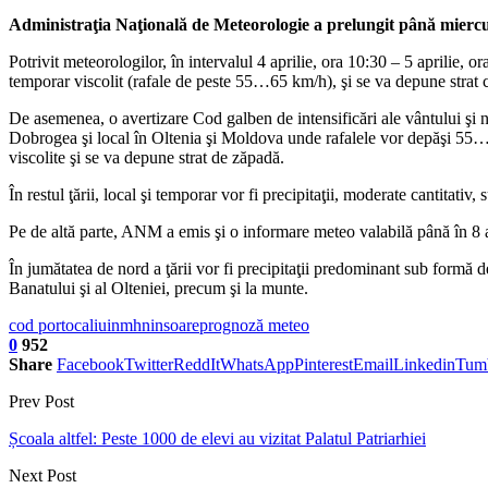
Administraţia Naţională de Meteorologie a prelungit până miercuri
Potrivit meteorologilor, în intervalul 4 aprilie, ora 10:30 – 5 aprilie, 
temporar viscolit (rafale de peste 55…65 km/h), şi se va depune strat 
De asemenea, o avertizare Cod galben de intensificări ale vântului şi 
Dobrogea şi local în Oltenia şi Moldova unde rafalele vor depăşi 55…6
viscolite şi se va depune strat de zăpadă.
În restul ţării, local şi temporar vor fi precipitaţii, moderate cantitativ
Pe de altă parte, ANM a emis şi o informare meteo valabilă până în 8 
În jumătatea de nord a ţării vor fi precipitaţii predominant sub formă
Banatului şi al Olteniei, precum şi la munte.
cod portocaliu
inmh
ninsoare
prognoză meteo
0
952
Share
Facebook
Twitter
ReddIt
WhatsApp
Pinterest
Email
Linkedin
Tum
Prev Post
Școala altfel: Peste 1000 de elevi au vizitat Palatul Patriarhiei
Next Post