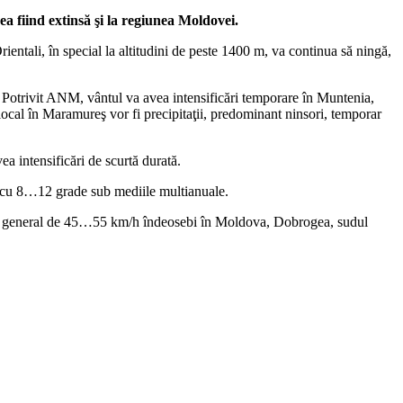
a fiind extinsă şi la regiunea Moldovei.
rientali, în special la altitudini de peste 1400 m, va continua să ningă,
. Potrivit ANM, vântul va avea intensificări temporare în Muntenia,
cal în Maramureş vor fi precipitaţii, predominant ninsori, temporar
vea intensificări de scurtă durată.
fi cu 8…12 grade sub mediile multianuale.
eze în general de 45…55 km/h îndeosebi în Moldova, Dobrogea, sudul