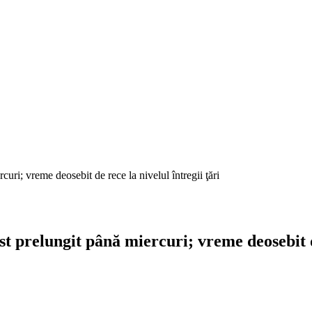
uri; vreme deosebit de rece la nivelul întregii ţări
t prelungit până miercuri; vreme deosebit de