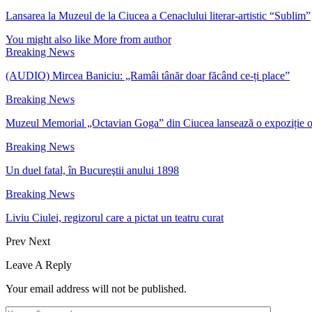
Lansarea la Muzeul de la Ciucea a Cenaclului literar-artistic “Sublim”
You might also like
More from author
Breaking News
(AUDIO) Mircea Baniciu: „Ramâi tânăr doar făcând ce-ți place”
Breaking News
Muzeul Memorial „Octavian Goga” din Ciucea lansează o expoziție 
Breaking News
Un duel fatal, în Bucureştii anului 1898
Breaking News
Liviu Ciulei, regizorul care a pictat un teatru curat
Prev
Next
Leave A Reply
Your email address will not be published.