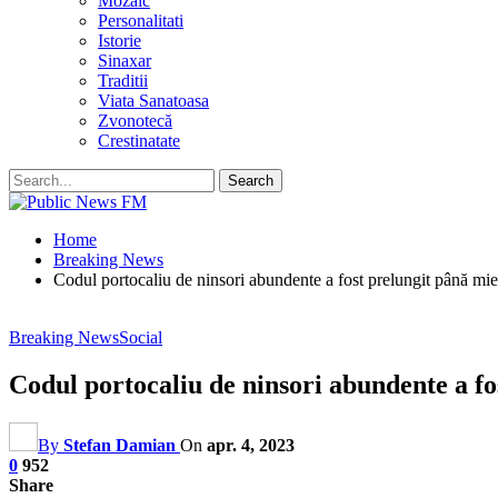
Mozaic
Personalitati
Istorie
Sinaxar
Traditii
Viata Sanatoasa
Zvonotecă
Crestinatate
Home
Breaking News
Codul portocaliu de ninsori abundente a fost prelungit până mierc
Breaking News
Social
Codul portocaliu de ninsori abundente a fos
By
Stefan Damian
On
apr. 4, 2023
0
952
Share