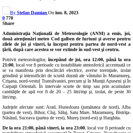
By
Stefan Damian
On
iun. 8, 2023
0
770
Share
Administraţia Naţională de Meteorologie (ANM) a emis, joi,
două atenţionări meteo Cod galben de furtuni şi averse pentru
zilele de joi şi vineri, la început pentru partea de nord-vest a
ţării, după care acestea se vor extinde în sud-vest şi centru.
Potrivit meteorologilor,
începând de joi, ora 12:00, până la ora
21:00
, local vor fi perioade cu instabilitate atmosferică accentuată ce
se va manifesta prin descărcări electrice, averse torenţiale, izolat
grindină şi intensificări de scurtă durată ale vântului în Maramureş,
Crişana, nord-vestul Transilvaniei, precum şi în Munţii Apuseni şi în
Carpaţii Orientali. În intervale scurte de timp sau prin acumulare
cantităţile de apă vor fi de 20 – 25 litri/mp şi, izolat, de peste 30
litri/mp.
Judeţele afectate sunt: Arad, Hunedoara (jumătatea de nord), Alba
(partea de vest), Bihor, Cluj, Sălaj, Satu Mare, Maramureş, Bistriţa-
Năsăud, Suceava (partea de vest), Mureş (nord-est) şi Harghita.
De la ora 21:00, până vineri, la ora 23:00
, local vor fi perioade cu