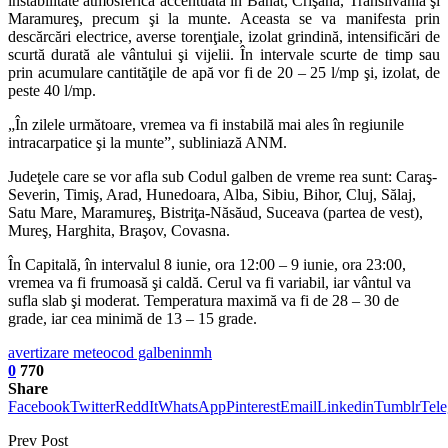
instabilitate atmosferică accentuată în Banat, Crişana, Transilvania şi
Maramureş, precum şi la munte. Aceasta se va manifesta prin
descărcări electrice, averse torenţiale, izolat grindină, intensificări de
scurtă durată ale vântului şi vijelii. În intervale scurte de timp sau
prin acumulare cantităţile de apă vor fi de 20 – 25 l/mp şi, izolat, de
peste 40 l/mp.
„În zilele următoare, vremea va fi instabilă mai ales în regiunile
intracarpatice şi la munte”, subliniază ANM.
Judeţele care se vor afla sub Codul galben de vreme rea sunt: Caraş-
Severin, Timiş, Arad, Hunedoara, Alba, Sibiu, Bihor, Cluj, Sălaj,
Satu Mare, Maramureş, Bistriţa-Năsăud, Suceava (partea de vest),
Mureş, Harghita, Braşov, Covasna.
În Capitală, în intervalul 8 iunie, ora 12:00 – 9 iunie, ora 23:00,
vremea va fi frumoasă şi caldă. Cerul va fi variabil, iar vântul va
sufla slab şi moderat. Temperatura maximă va fi de 28 – 30 de
grade, iar cea minimă de 13 – 15 grade.
avertizare meteo
cod galben
inmh
0
770
Share
Facebook
Twitter
ReddIt
WhatsApp
Pinterest
Email
Linkedin
Tumblr
Tel
Prev Post