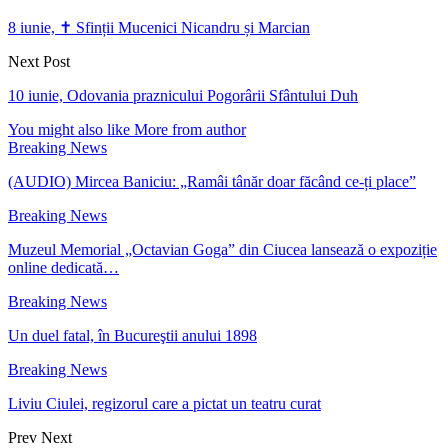
8 iunie, ✝ Sfinții Mucenici Nicandru și Marcian
Next Post
10 iunie, Odovania praznicului Pogorârii Sfântului Duh
You might also like
More from author
Breaking News
(AUDIO) Mircea Baniciu: „Ramâi tânăr doar făcând ce-ți place”
Breaking News
Muzeul Memorial „Octavian Goga” din Ciucea lansează o expoziție
online dedicată…
Breaking News
Un duel fatal, în Bucureştii anului 1898
Breaking News
Liviu Ciulei, regizorul care a pictat un teatru curat
Prev
Next