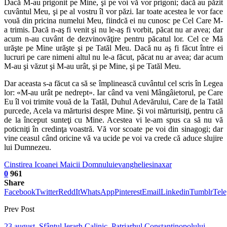
Dacă M-au prigonit pe Mine, şi pe voi vă vor prigoni; dacă au păzit
cuvântul Meu, şi pe al vostru îl vor păzi. Iar toate acestea le vor face
vouă din pricina numelui Meu, fiindcă ei nu cunosc pe Cel Care M-
a trimis. Dacă n-aş fi venit şi nu le-aş fi vorbit, păcat nu ar avea; dar
acum n-au cuvânt de dezvinovăţire pentru păcatul lor. Cel ce Mă
urăşte pe Mine urăşte şi pe Tatăl Meu. Dacă nu aş fi făcut între ei
lucruri pe care nimeni altul nu le-a făcut, păcat nu ar avea; dar acum
M-au şi văzut şi M-au urât, şi pe Mine, şi pe Tatăl Meu.
Dar aceasta s-a făcut ca să se împlinească cuvântul cel scris în Legea
lor: «M-au urât pe nedrept». Iar când va veni Mângâietorul, pe Care
Eu îl voi trimite vouă de la Tatăl, Duhul Adevărului, Care de la Tatăl
purcede, Acela va mărturisi despre Mine. Şi voi mărturisiţi, pentru că
de la început sunteţi cu Mine. Acestea vi le-am spus ca să nu vă
poticniţi în credinţa voastră. Vă vor scoate pe voi din sinagogi; dar
vine ceasul când oricine vă va ucide pe voi va crede că aduce slujire
lui Dumnezeu.
Cinstirea Icoanei Maicii Domnului
evanghelie
sinaxar
0
961
Share
Facebook
Twitter
ReddIt
WhatsApp
Pinterest
Email
Linkedin
Tumblr
Tel
Prev Post
23 august, Sfântul Ierarh Calinic, Patriarhul Constantinopolului