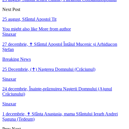
Next Post
25 august, Sfântul Apostol Tit
You might also like
More from author
Sinaxar
27 decembrie, ✝ Sfântul Apostol Întâiul Mucenic și Arhidiacon
Ștefan
Breaking News
25 Decembrie, (✝) Nașterea Domnului (Crăciunul)
Sinaxar
24 decembrie, Înainte-prăznuirea Naşterii Domnului (Ajunul
Crăciunului)
Sinaxar
1 decembrie, ✝ Sfânta Anastasia, mama Sfântului Ierarh Andrei
Șaguna (Tedeum)
Prev
Next