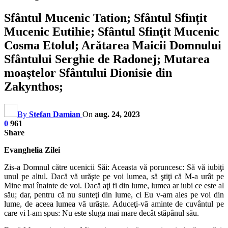
Sfântul Mucenic Tation; Sfântul Sfințit
Mucenic Eutihie; Sfântul Sfinţit Mucenic
Cosma Etolul; Arătarea Maicii Domnului
Sfântului Serghie de Radonej; Mutarea
moaştelor Sfântului Dionisie din
Zakynthos;
By
Stefan Damian
On
aug. 24, 2023
0
961
Share
Evanghelia Zilei
Zis-a Domnul către ucenicii Săi: Aceasta vă poruncesc: Să vă iubiţi
unul pe altul. Dacă vă urăşte pe voi lumea, să ştiţi că M-a urât pe
Mine mai înainte de voi. Dacă aţi fi din lume, lumea ar iubi ce este al
său; dar, pentru că nu sunteţi din lume, ci Eu v-am ales pe voi din
lume, de aceea lumea vă urăşte. Aduceţi-vă aminte de cuvântul pe
care vi l-am spus: Nu este sluga mai mare decât stăpânul său.