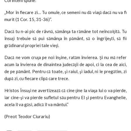
Corinteni spune:
„Mor în fiecare zi… Tu omule, ce semeni nu dă viaţă dacă nu va fi
murit (1 Cor. 15, 31-36)“.
Dacă tu n-ai pic de râvnă, sămânţa ta rămâne tot neîncolţită. Tu
însuţi trebuie să pui sămânţa în pământ, să o îngrijeşti, să fii
grădinarul propriei tale vieţi.
Dacă ne vom cruţa pe noi înşine, ratăm învierea. Şi nu mă refer
acum la învierea de dinaintea judecăţii de apoi, ci la cea de aici,
de pe pământ. Pentru că toate, şi raiul, şi iadul, ni le pregătim, zi
după zi, cu fiecare clipă care trece.
Hristos Însuşi ne avertizează că cine ţine la viaţa lui o va pierde,
iar cine-şi va pierde sufletul său pentru El şi pentru Evanghelie,
acela îl va găsi, adică îl va mântui.”
(Preot Teodor Ciurariu)