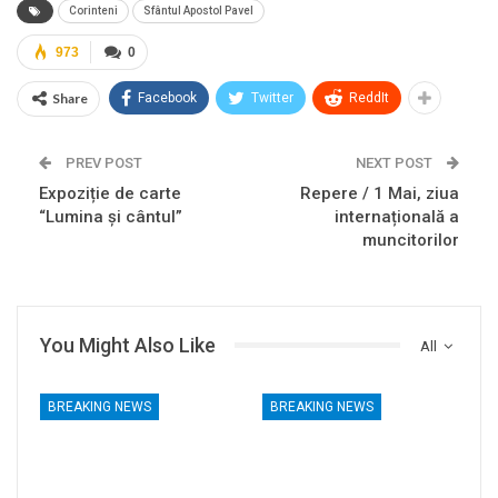
Corinteni
Sfântul Apostol Pavel
973
0
Share
Facebook
Twitter
ReddIt
PREV POST
NEXT POST
Expoziție de carte
Repere / 1 Mai, ziua
“Lumina și cântul”
internațională a
muncitorilor
You Might Also Like
All
BREAKING NEWS
BREAKING NEWS