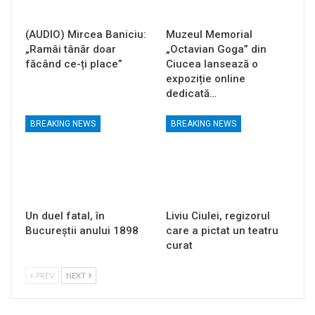
(AUDIO) Mircea Baniciu:
Muzeul Memorial
„Ramâi tânăr doar
„Octavian Goga” din
făcând ce-ți place”
Ciucea lansează o
expoziție online
dedicată…
BREAKING NEWS
BREAKING NEWS
Un duel fatal, în
Liviu Ciulei, regizorul
Bucureştii anului 1898
care a pictat un teatru
curat
PREV
NEXT