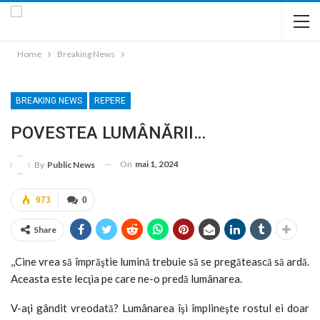
Home
Breaking News
BREAKING NEWS
REPERE
POVESTEA LUMÂNĂRII…
On
mai 1, 2024
By
Public News
973
0
Share
,,Cine vrea să împrăştie lumină trebuie să se pregătească să ardă.
Aceasta este lecţia pe care ne-o predă lumânarea.
V-aţi gândit vreodată? Lumânarea îşi împlineşte rostul ei doar