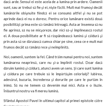
dacă arde. Sensul ei este acela de a lumina prin ardere. Oamenii
sunt, sau ar trebui să fie şi ei, nişte făclii. Mult mai frumoşi decât
lumânările obişnuite fiindcă ei se consumă altfel şi nu se pot
aprinde dacă ei nu o doresc. Pentru orice lumânare există două
posibilităţi: prima este să rămână întreagă. Asta ar însemna să nu
fie aprinsă, să nu se micşoreze, dar nici să-şi împlinească rostul
ei. A doua posibilitate ar fi să răspândească lumină şi căldură şi
prin asta să se dăruiască cumva chiar pe sine, ceea ce e mult mai
frumos decât să rămână rece şi neîmplinită.
Noi, oamenii, suntem la fel. Când trăim numai pentru noi, suntem
lumânarea neaprinsă, care nu şi-a împlinit rostul. Doar dacă
dăruim lumină şi căldură, atunci avem un sens. Şi care sunt lumina
şi căldura pe care trebuie să le împărtăşim celorlalţi? Iubirea,
adevărul, bucuria, încrederea şi dorurile pe care le purtăm în
inimă. Să nu ne temem că devenim mai mici. Asta e o iluzie.
Înlăuntrul nostru va fi mereu lumină.
Sfântul Apostol Pavel în ultimul capitol al primei epistole către