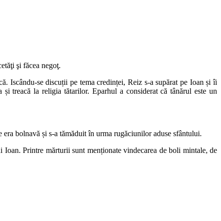
tăţi şi făcea negoţ.
ă. Iscându-se discuții pe tema credinței, Reiz s-a supărat pe Ioan și îi
i treacă la religia tătarilor. Eparhul a considerat că tânărul este un
era bolnavă și s-a tămăduit în urma rugăciunilor aduse sfântului.
 Ioan. Printre mărturii sunt menționate vindecarea de boli mintale, de