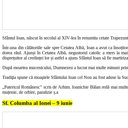
Sfântul Ioan, născut în secolul al XIV-lea în renumita cetate Trapezunt
Într-una din călătoriile sale spre Cetatea Albă, Ioan a avut ca însoțit
dorea răul. Ajunși în Cetatea Albă, negustorul catolic a mers la mai-
disprețuitor al credinței lor și astfel a ajuns Sfântul Ioan să fie martiriz
După moartea mucenicului, Dumnezeu a lucrat mai multe minuni prin mo
Tradiţia spune că moaştele Sfântului Ioan cel Nou au fost aduse la Su
„Patericul Românesc” scris de Arhim. Ioanichie Bălan redă mai multe v
muțenie, de orbire, paralizie ș.a
Sf. Columba al Ionei – 9 iunie