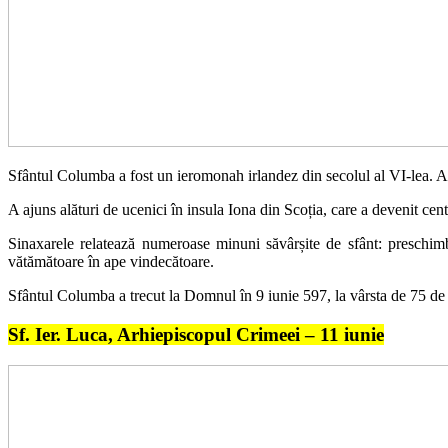
Sfântul Columba a fost un ieromonah irlandez din secolul al VI-lea. A fo
A ajuns alături de ucenici în insula Iona din Scoția, care a devenit cent
Sinaxarele relatează numeroase minuni săvârșite de sfânt: preschimb
vătămătoare în ape vindecătoare.
Sfântul Columba a trecut la Domnul în 9 iunie 597, la vârsta de 75 de 
Sf. Ier. Luca, Arhiepiscopul Crimeei – 11 iunie