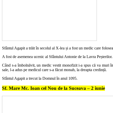
Sfântul Agapit a trăit în secolul al X-lea și a fost un medic care folos
A fost de asemenea ucenic al Sfântului Antonie de la Lavra Peșteril
Când s-a îmbolnăvit, un medic vestit monofizit i-a spus că va muri în t
sale, l-a adus pe medicul care s-a făcut monah, la dreapta credință.
Sfântul Agapit a trecut la Domnul în anul 1095.
Sf. Mare Mc. Ioan cel Nou de la Suceava – 2 iunie