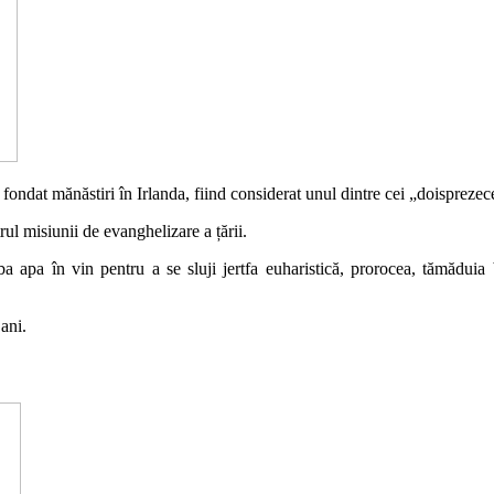
ndat mănăstiri în Irlanda, fiind considerat unul dintre cei „doisprezece 
rul misiunii de evanghelizare a țării.
a apa în vin pentru a se sluji jertfa euharistică, prorocea, tămăduia
ani.