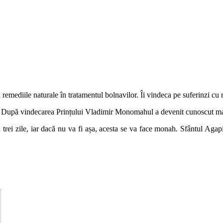
ea remediile naturale în tratamentul bolnavilor. Îi vindeca pe suferinzi c
or. După vindecarea Prințului Vladimir Monomahul a devenit cunoscut m
rei zile, iar dacă nu va fi așa, acesta se va face monah. Sfântul Agapit a