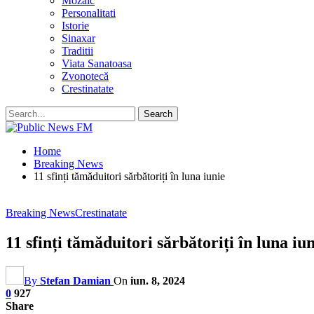
Mozaic
Personalitati
Istorie
Sinaxar
Traditii
Viata Sanatoasa
Zvonotecă
Crestinatate
Home
Breaking News
11 sfinți tămăduitori sărbătoriți în luna iunie
Breaking News
Crestinatate
11 sfinți tămăduitori sărbătoriți în luna iu
By
Stefan Damian
On
iun. 8, 2024
0
927
Share