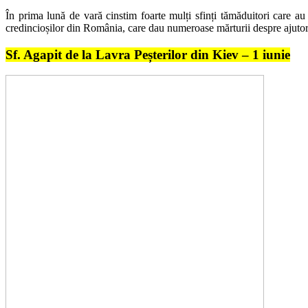
În prima lună de vară cinstim foarte mulți sfinți tămăduitori care au 
credincioșilor din România, care dau numeroase mărturii despre ajutor
Sf. Agapit de la Lavra Peșterilor din Kiev – 1 iunie