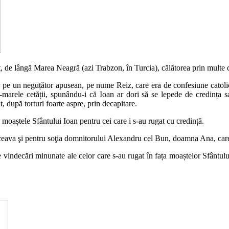
, de lângă Marea Neagră (azi Trabzon, în Turcia), călătorea prin multe ce
or pe un neguțător apusean, pe nume Reiz, care era de confesiune catolic
marele cetății, spunându-i că Ioan ar dori să se lepede de credința sa ș
at, după torturi foarte aspre, prin decapitare.
aștele Sfântului Ioan pentru cei care i s-au rugat cu credință.
ceava şi pentru soţia domnitorului Alexandru cel Bun, doamna Ana, care 
indecări minunate ale celor care s-au rugat în fața moaștelor Sfântului