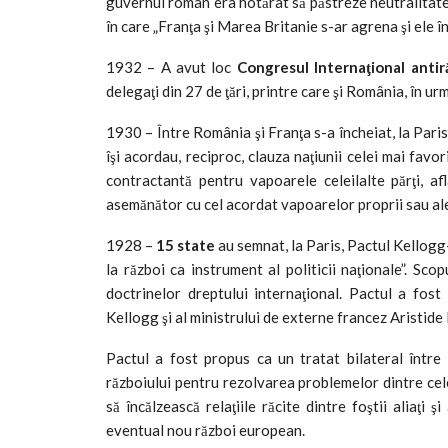
guvernul român era hotărât să păstreze neutralitatea 
în care „Franţa şi Marea Britanie s-ar agrena şi ele în
1932 – A avut loc
Congresul Internaţional antir
delegaţi din 27 de ţări, printre care şi România, în u
1930 – Între România şi Franţa s-a încheiat, la Paris
îşi acordau, reciproc, clauza naţiunii celei mai fav
contractantă pentru vapoarele celeilalte părţi, af
asemănător cu cel acordat vapoarelor proprii sau ale 
1928 –
15 state
au semnat, la Paris, Pactul Kellogg-
la război ca instrument al politicii naţionale”. Sco
doctrinelor dreptului internaţional. Pactul a fos
Kellogg şi al ministrului de externe francez Aristide B
Pactul a fost propus ca un tratat bilateral între 
războiului pentru rezolvarea problemelor dintre cele
să încălzească relaţiile răcite dintre foştii aliaţi
eventual nou război european.