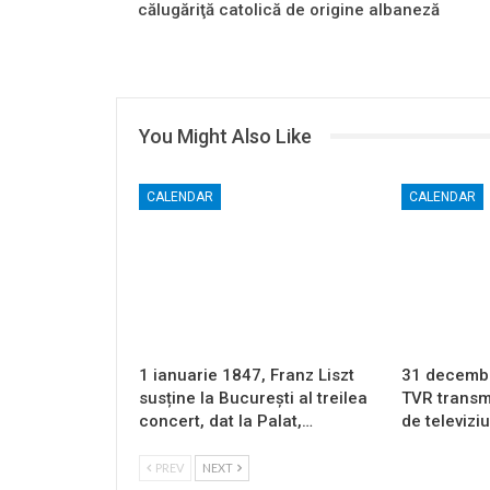
călugăriţă catolică de origine albaneză
You Might Also Like
CALENDAR
CALENDAR
1 ianuarie 1847, Franz Liszt
31 decembri
susține la București al treilea
TVR transm
concert, dat la Palat,…
de televizi
PREV
NEXT