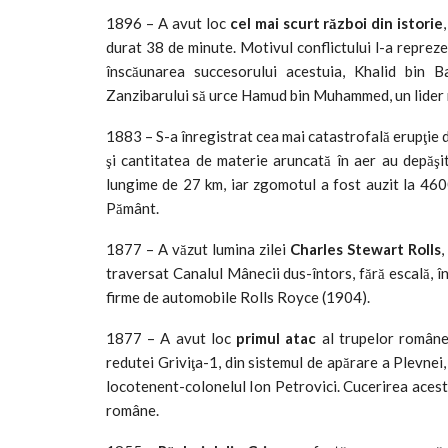
1896 – A avut loc
cel mai scurt război din istorie
durat 38 de minute. Motivul conflictului l-a reprez
înscăunarea succesorului acestuia, Khalid bin 
Zanzibarului să urce Hamud bin Muhammed, un lider m
1883 – S-a înregistrat cea mai catastrofală erupţie d
şi cantitatea de materie aruncată în aer au depăşit
lungime de 27 km, iar zgomotul a fost auzit la 460
Pământ.
1877 – A văzut lumina zilei
Charles Stewart Rolls
,
traversat Canalul Mânecii dus-întors, fără escală, 
firme de automobile Rolls Royce (1904).
1877 – A avut loc
primul atac
al trupelor române.
redutei Griviţa-1, din sistemul de apărare a Plevne
locotenent-colonelul Ion Petrovici. Cucerirea acestu
române.