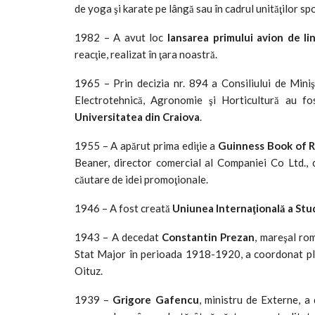
de yoga şi karate pe lângă sau în cadrul unităţilor s
1982 – A avut loc
lansarea primului avion de li
reacţie, realizat în ţara noastră.
1965 – Prin decizia nr. 894 a Consiliului de Minişt
Electrotehnică, Agronomie şi Horticultură au f
Universitatea din Craiova
.
1955 – A apărut prima ediţie a
Guinness Book of 
Beaner, director comercial al Companiei Co Ltd.,
căutare de idei promoţionale.
1946 – A fost creată
Uniunea Internaţională a Stu
1943 – A decedat
Constantin Prezan
, mareşal ro
Stat Major în perioada 1918-1920, a coordonat plan
Oituz.
1939 –
Grigore Gafencu
, ministru de Externe, a 