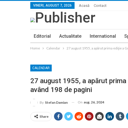
VINERI, AUGUST 7, 2026
Acasă
Contact
Editorial
Actualitate
International
S
Home
Calendar
27 august 1955, a apărut prima ediţie a 
CALENDAR
27 august 1955, a apărut prima
având 198 de pagini
On
aug. 26, 2024
By
Stefan Damian
Share