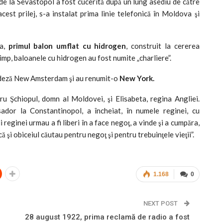
 de la Sevastopol a fost cucerită după un lung asediu de către
acest prilej, s-a instalat prima linie telefonică în Moldova şi
ţa,
primul balon umflat cu hidrogen
, construit la cererea
timp, baloanele cu hidrogen au fost numite „charliere”.
andeză New Amsterdam şi au renumit-o
New York.
ru Şchiopul, domn al Moldovei, şi Elisabeta, regina Angliei.
ador la Constantinopol, a încheiat, în numele reginei, cu
reginei urmau a fi liberi în a face negoţ, a vinde şi a cumpăra,
 şi obiceiul căutau pentru negoţ şi pentru trebuinţele vieţii”.
1.168
0
NEXT POST
28 august 1922, prima reclamă de radio a fost