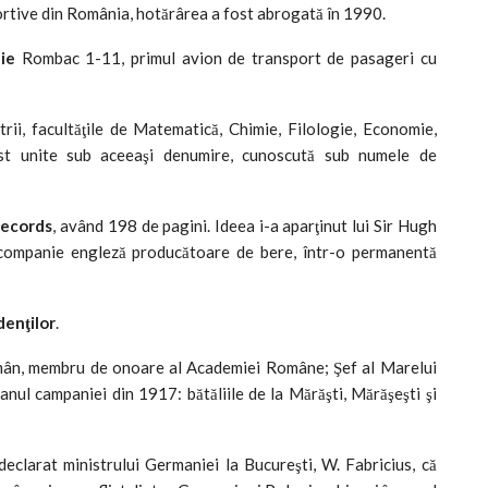
portive din România, hotărârea a fost abrogată în 1990.
nie
Rombac 1-11, primul avion de transport de pasageri cu
rii, facultăţile de Matematică, Chimie, Filologie, Economie,
ost unite sub aceeaşi denumire, cunoscută sub numele de
Records
, având 198 de pagini. Ideea i-a aparţinut lui Sir Hugh
 companie engleză producătoare de bere, într-o permanentă
denţilor
.
mân, membru de onoare al Academiei Române; Şef al Marelui
ul campaniei din 1917: bătăliile de la Mărăşti, Mărăşeşti şi
declarat ministrului Germaniei la Bucureşti, W. Fabricius, că