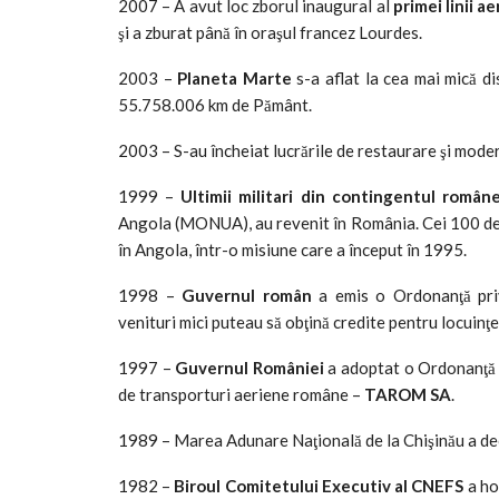
2007 – A avut loc zborul inaugural al
primei linii a
şi a zburat până în oraşul francez Lourdes.
2003 –
Planeta Marte
s-a aflat la cea mai mică di
55.758.006 km de Pământ.
2003 – S-au încheiat lucrările de restaurare şi moder
1999 –
Ultimii militari din contingentul român
Angola (MONUA), au revenit în România. Cei 100 de m
în Angola, într-o misiune care a început în 1995.
1998 –
Guvernul român
a emis o Ordonanţă privi
venituri mici puteau să obţină credite pentru locuinţe
1997 –
Guvernul României
a adoptat o Ordonanţă p
de transporturi aeriene române –
TAROM SA
.
1989 – Marea Adunare Naţională de la Chişinău a decis
1982 –
Biroul Comitetului Executiv al CNEFS
a hot