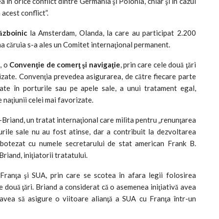
în orice conflict dintre Germania şi Polonia, chiar şi în cazul
 acest conflict”.
ăzboinic
la Amsterdam, Olanda, la care au participat 2.200
rma căruia s-a ales un Comitet internaţional permanent.
, o
Convenţie de comerţ şi navigaţie
, prin care cele două ţări
orizate. Convenţia prevedea asigurarea, de către fiecare parte
late în porturile sau pe apele sale, a unui tratament egal,
naţiunii celei mai favorizate.
Briand, un tratat internaţional care milita pentru „renunţarea
purile sale nu au fost atinse, dar a contribuit la dezvoltarea
t botezat cu numele secretarului de stat american Frank B.
riand, iniţiatorii tratatului.
Franţa şi SUA, prin care se scotea în afara legii folosirea
 două ţări. Briand a considerat că o asemenea iniţiativă avea
 şi avea să asigure o viitoare alianţă a SUA cu Franţa într-un