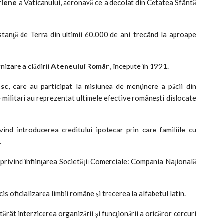
eriene
a Vaticanului, aeronavă ce a decolat din Cetatea Sfântă
stanţă de Terra din ultimii 60.000 de ani, trecând la aproape
nizare a clădirii
Ateneului Român
, începute în 1991.
esc
, care au participat la misiunea de menţinere a păcii din
ilitari au reprezentat ultimele efective româneşti dislocate
nd introducerea creditului ipotecar prin care familiile cu
.
rivind înfiinţarea Societăţii Comerciale: Compania Naţională
 oficializarea limbii române şi trecerea la alfabetul latin.
ărât interzicerea organizării şi funcţionării a oricăror cercuri