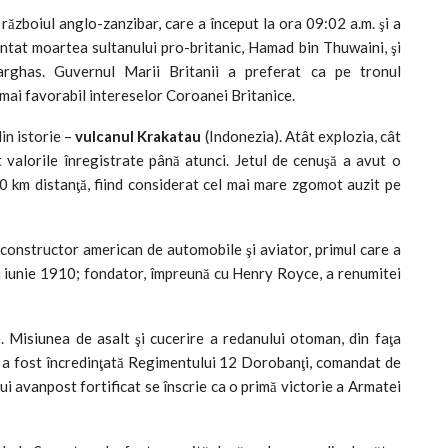
, războiul anglo-zanzibar, care a început la ora 09:02 a.m. şi a
entat moartea sultanului pro-britanic, Hamad bin Thuwaini, şi
Barghas. Guvernul Marii Britanii a preferat ca pe tronul
ai favorabil intereselor Coroanei Britanice.
in istorie –
vulcanul Krakatau
(Indonezia). Atât explozia, cât
 valorile înregistrate până atunci. Jetul de cenuşă a avut o
0 km distanţă, fiind considerat cel mai mare zgomot auzit pe
 constructor american de automobile şi aviator, primul care a
în iunie 1910; fondator, împreună cu Henry Royce, a renumitei
 Misiunea de asalt şi cucerire a redanului otoman, din faţa
i, a fost încredinţată Regimentului 12 Dorobanţi, comandat de
i avanpost fortificat se înscrie ca o primă victorie a Armatei