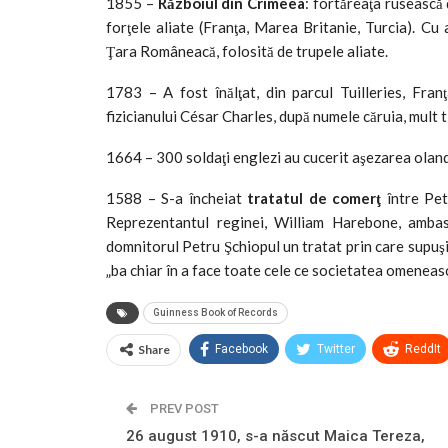
1855 –
Războiul din Crimeea
: fortăreaţa rusească
forţele aliate (Franţa, Marea Britanie, Turcia). Cu 
Ţara Româneacă, folosită de trupele aliate.
1783 – A fost înălţat, din parcul Tuilleries, Fran
fizicianului César Charles, după numele căruia, mult 
1664 – 300 soldaţi englezi au cucerit aşezarea ol
1588 – S-a încheiat
tratatul de comerţ
între Pet
Reprezentantul reginei, William Harebone, ambas
domnitorul Petru Şchiopul un tratat prin care supuşii 
„ba chiar în a face toate cele ce societatea omenească
Guinness Book of Records
Share
Facebook
Twitter
ReddIt
PREV POST
26 august 1910, s-a născut Maica Tereza,