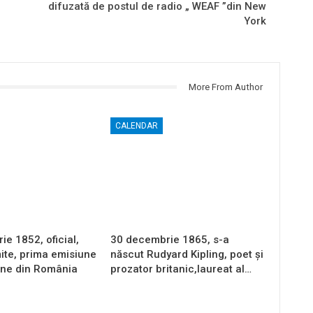
difuzată de postul de radio „ WEAF ”din New
York
More From Author
CALENDAR
e 1852, oficial,
30 decembrie 1865, s-a
ite, prima emisiune
născut Rudyard Kipling, poet și
une din România
prozator britanic,laureat al…