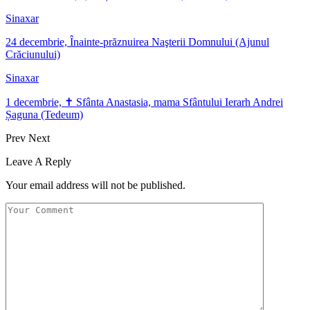
Sinaxar
24 decembrie, Înainte-prăznuirea Naşterii Domnului (Ajunul
Crăciunului)
Sinaxar
1 decembrie, ✝ Sfânta Anastasia, mama Sfântului Ierarh Andrei
Șaguna (Tedeum)
Prev
Next
Leave A Reply
Your email address will not be published.