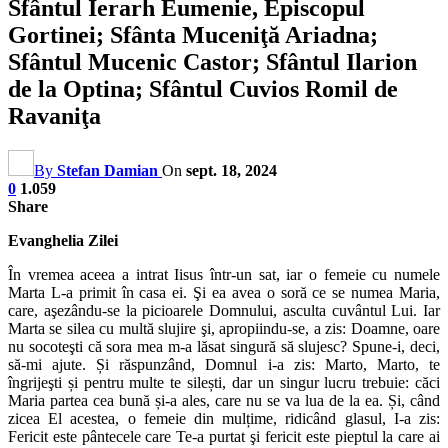
Sfântul Ierarh Eumenie, Episcopul
Gortinei; Sfânta Muceniţă Ariadna;
Sfântul Mucenic Castor; Sfântul Ilarion
de la Optina; Sfântul Cuvios Romil de
Ravaniţa
By
Stefan Damian
On
sept. 18, 2024
0
1.059
Share
Evanghelia Zilei
În vremea aceea a intrat Iisus într-un sat, iar o femeie cu numele
Marta L-a primit în casa ei. Şi ea avea o soră ce se numea Maria,
care, aşezându-se la picioarele Domnului, asculta cuvântul Lui. Iar
Marta se silea cu multă slujire şi, apropiindu-se, a zis: Doamne, oare
nu socoteşti că sora mea m-a lăsat singură să slujesc? Spune-i, deci,
să-mi ajute. Și răspunzând, Domnul i-a zis: Marto, Marto, te
îngrijeşti și pentru multe te silești, dar un singur lucru trebuie: căci
Maria partea cea bună și-a ales, care nu se va lua de la ea. Și, când
zicea El acestea, o femeie din mulțime, ridicând glasul, I-a zis:
Fericit este pântecele care Te-a purtat şi fericit este pieptul la care ai