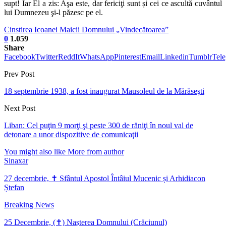
supt! Iar El a zis: Aşa este, dar fericiţi sunt și cei ce ascultă cuvântul
lui Dumnezeu şi-l păzesc pe el.
Cinstirea Icoanei Maicii Domnului „Vindecătoarea”
0
1.059
Share
Facebook
Twitter
ReddIt
WhatsApp
Pinterest
Email
Linkedin
Tumblr
Tel
Prev Post
18 septembrie 1938, a fost inaugurat Mausoleul de la Mărăseşti
Next Post
Liban: Cel puţin 9 morţi şi peste 300 de răniţi în noul val de
detonare a unor dispozitive de comunicaţii
You might also like
More from author
Sinaxar
27 decembrie, ✝ Sfântul Apostol Întâiul Mucenic și Arhidiacon
Ștefan
Breaking News
25 Decembrie, (✝) Nașterea Domnului (Crăciunul)