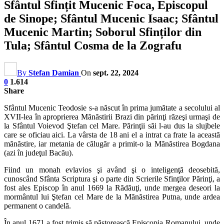
Sfântul Sfințit Mucenic Foca, Episcopul
de Sinope; Sfântul Mucenic Isaac; Sfântul
Mucenic Martin; Soborul Sfinților din
Tula; Sfântul Cosma de la Zografu
By
Stefan Damian
On
sept. 22, 2024
0
1.614
Share
Sfântul Mucenic Teodosie s-a născut în prima jumătate a secolului al
XVII-lea în aproprierea Mănăstirii Brazi din părinţi răzeşi urmaşi de
la Sfântul Voievod Ştefan cel Mare. Părinţii săi l-au dus la slujbele
care se oficiau aici. La vârsta de 18 ani el a intrat ca frate la această
mănăstire, iar metania de călugăr a primit-o la Mănăstirea Bogdana
(azi în judeţul Bacău).
Fiind un monah evlavios şi având şi o inteligenţă deosebită,
cunoscând Sfânta Scriptura şi o parte din Scrierile Sfinţilor Părinţi, a
fost ales Episcop în anul 1669 la Rădăuţi, unde mergea deseori la
mormântul lui Ştefan cel Mare de la Mănăstirea Putna, unde ardea
permanent o candelă.
În anul 1671 a fost trimis să păstorească Episcopia Romanului, unde