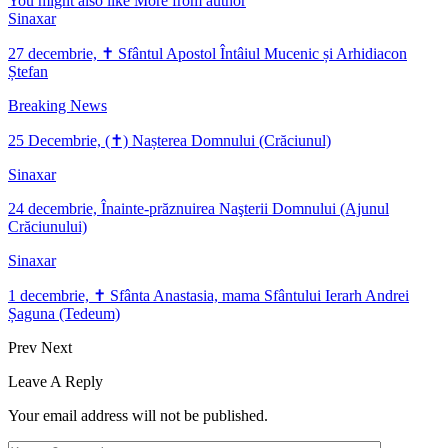
You might also like
More from author
Sinaxar
27 decembrie, ✝ Sfântul Apostol Întâiul Mucenic și Arhidiacon
Ștefan
Breaking News
25 Decembrie, (✝) Nașterea Domnului (Crăciunul)
Sinaxar
24 decembrie, Înainte-prăznuirea Naşterii Domnului (Ajunul
Crăciunului)
Sinaxar
1 decembrie, ✝ Sfânta Anastasia, mama Sfântului Ierarh Andrei
Șaguna (Tedeum)
Prev
Next
Leave A Reply
Your email address will not be published.