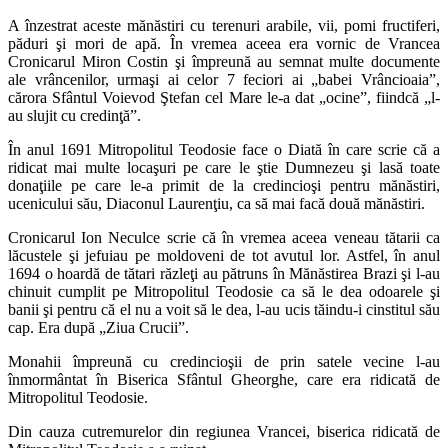
A înzestrat aceste mănăstiri cu terenuri arabile, vii, pomi fructiferi,
păduri şi mori de apă. În vremea aceea era vornic de Vrancea
Cronicarul Miron Costin şi împreună au semnat multe documente
ale vrâncenilor, urmaşi ai celor 7 feciori ai „babei Vrâncioaia”,
cărora Sfântul Voievod Ştefan cel Mare le-a dat „ocine”, fiindcă „l-
au slujit cu credinţă”.
În anul 1691 Mitropolitul Teodosie face o Diată în care scrie că a
ridicat mai multe locaşuri pe care le ştie Dumnezeu şi lasă toate
donaţiile pe care le-a primit de la credincioşi pentru mănăstiri,
ucenicului său, Diaconul Laurenţiu, ca să mai facă două mănăstiri.
Cronicarul Ion Neculce scrie că în vremea aceea veneau tătarii ca
lăcustele şi jefuiau pe moldoveni de tot avutul lor. Astfel, în anul
1694 o hoardă de tătari răzleţi au pătruns în Mănăstirea Brazi şi l-au
chinuit cumplit pe Mitropolitul Teodosie ca să le dea odoarele şi
banii şi pentru că el nu a voit să le dea, l-au ucis tăindu-i cinstitul său
cap. Era după „Ziua Crucii”.
Monahii împreună cu credincioşii de prin satele vecine l-au
înmormântat în Biserica Sfântul Gheorghe, care era ridicată de
Mitropolitul Teodosie.
Din cauza cutremurelor din regiunea Vrancei, biserica ridicată de