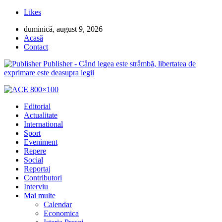
Likes
duminică, august 9, 2026
Acasă
Contact
Publisher - Când legea este strâmbă, libertatea de
exprimare este deasupra legii
Editorial
Actualitate
International
Sport
Eveniment
Repere
Social
Reportaj
Contributori
Interviu
Mai multe
Calendar
Economica