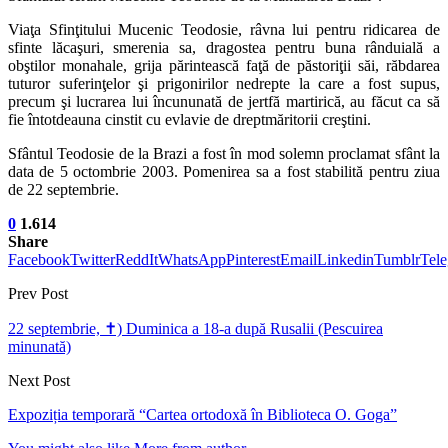
Viaţa Sfinţitului Mucenic Teodosie, râvna lui pentru ridicarea de
sfinte lăcaşuri, smerenia sa, dragostea pentru buna rânduială a
obştilor monahale, grija părintească faţă de păstoriţii săi, răbdarea
tuturor suferinţelor şi prigonirilor nedrepte la care a fost supus,
precum şi lucrarea lui încununată de jertfă martirică, au făcut ca să
fie întotdeauna cinstit cu evlavie de dreptmăritorii creştini.
Sfântul Teodosie de la Brazi a fost în mod solemn proclamat sfânt la
data de 5 octombrie 2003. Pomenirea sa a fost stabilită pentru ziua
de 22 septembrie.
0
1.614
Share
Facebook
Twitter
ReddIt
WhatsApp
Pinterest
Email
Linkedin
Tumblr
Tel
Prev Post
22 septembrie, ✝) Duminica a 18-a după Rusalii (Pescuirea
minunată)
Next Post
Expoziția temporară “Cartea ortodoxă în Biblioteca O. Goga”