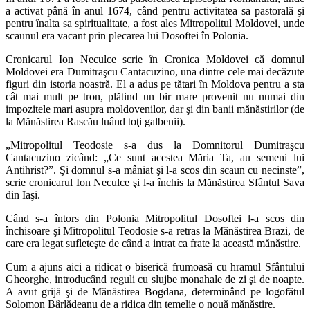
a activat până în anul 1674, când pentru activitatea sa pastorală şi
pentru înalta sa spiritualitate, a fost ales Mitropolitul Moldovei, unde
scaunul era vacant prin plecarea lui Dosoftei în Polonia.
Cronicarul Ion Neculce scrie în Cronica Moldovei că domnul
Moldovei era Dumitraşcu Cantacuzino, una dintre cele mai decăzute
figuri din istoria noastră. El a adus pe tătari în Moldova pentru a sta
cât mai mult pe tron, plătind un bir mare provenit nu numai din
impozitele mari asupra moldovenilor, dar şi din banii mănăstirilor (de
la Mănăstirea Rascău luând toţi galbenii).
„Mitropolitul Teodosie s-a dus la Domnitorul Dumitraşcu
Cantacuzino zicând: „Ce sunt acestea Măria Ta, au semeni lui
Antihrist?”. Şi domnul s-a mâniat şi l-a scos din scaun cu necinste”,
scrie cronicarul Ion Neculce şi l-a închis la Mănăstirea Sfântul Sava
din Iaşi.
Când s-a întors din Polonia Mitropolitul Dosoftei l-a scos din
închisoare şi Mitropolitul Teodosie s-a retras la Mănăstirea Brazi, de
care era legat sufleteşte de când a intrat ca frate la această mănăstire.
Cum a ajuns aici a ridicat o biserică frumoasă cu hramul Sfântului
Gheorghe, introducând reguli cu slujbe monahale de zi şi de noapte.
A avut grijă şi de Mănăstirea Bogdana, determinând pe logofătul
Solomon Bârlădeanu de a ridica din temelie o nouă mănăstire.