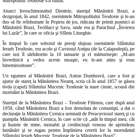
Mitropolitul Teodosie s-a ruinat.
Atunci Ieroschimonahul Dimitrie, stareţul Mănăstirii Brazi, a
dezgropat, în anul 1842, osemintele Mitropolitului Teodosie şi le-au
dus să fie reînhumate în Peştera de jos, ridicata de primii pustnici ai
Mănăstirii Brazi, Teofilact şi Sava, unde era şi Paraclisul „Învierea
lui Lazăr”, în care se oficia şi Sfânta Liturghie.
În timpul în care soborul de preoţi slujeau osemintele Sfântului
Ierarh Teodosie, era acolo şi Cuviosul Antipa (de la Calapodeşti), pe
care noi îl sărbătorim la 10 ianuarie şi el mărturiseşte: „M-am
învrednicit a vedea aceste moaşte, eu le-am atins şi erau
binemirositoare”.
Un egumen al Mănăstirii Brazi, Anton Dumbravă, care a fost şi
ajutor de stareţ la Mănăstirea Neamţ, scria că în anul 1857 se găsea
tivda (capul) Sfântului Mucenic Teodosie la mare cinste, scoasă din
mormânt la Mănăstirea Brazi.
Stareţul de la Mănăstirea Brazi – Teodosie Filimon, care după anul
1959, când Mănăstirea Brazi a fost demolata de comunişti, a dat o
declaraţie la Mănăstirea Cernica semnată de Preacuviosul stareţ şi cu
ştampila Mănăstirii Cernica, în care scrie că „atât în timpul meu, cât
şi înainte de mine, monahii şi credincioşii veneau de aprindeau
lumânări şi se rugau pentru împlinirea cererii lor la mormântul
Sfântului Ierarh Mucenic Teodosie de la Mănăstirea Brazi”.